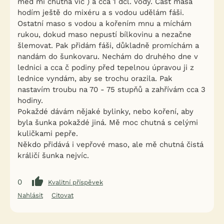
med mi chutná víc ) a cca 1 dcl. vody. Část masa
hodím ještě do mixéru a s vodou udělám fáši.
Ostatní maso s vodou a kořením mnu a míchám
rukou, dokud maso nepustí bílkovinu a nezačne
šlemovat. Pak přidám fáši, důkladně promíchám a
nandám do šunkovaru. Nechám do druhého dne v
lednici a cca č podiny před tepelnou úpravou ji z
lednice vyndám, aby se trochu orazila. Pak
nastavím troubu na 70 - 75 stupňů a zahřívám cca 3
hodiny.
Pokaždé dávám nějaké bylinky, nebo koření, aby
byla šunka pokaždé jiná. Mě moc chutná s celými
kuličkami pepře.
Někdo přidává i vepřové maso, ale mě chutná čistá
králičí šunka nejvíc.
0
Kvalitní příspěvek
Nahlásit
Citovat