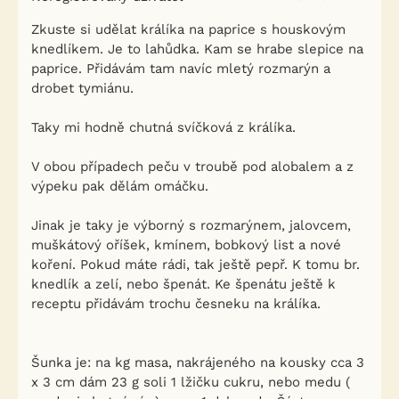
Zkuste si udělat králíka na paprice s houskovým
knedlíkem. Je to lahůdka. Kam se hrabe slepice na
paprice. Přidávám tam navíc mletý rozmarýn a
drobet tymiánu.
Taky mi hodně chutná svíčková z králíka.
V obou případech peču v troubě pod alobalem a z
výpeku pak dělám omáčku.
Jinak je taky je výborný s rozmarýnem, jalovcem,
muškátový oříšek, kmínem, bobkový list a nové
koření. Pokud máte rádi, tak ještě pepř. K tomu br.
knedlík a zelí, nebo špenát. Ke špenátu ještě k
receptu přidávám trochu česneku na králíka.
Šunka je: na kg masa, nakrájeného na kousky cca 3
x 3 cm dám 23 g soli 1 lžičku cukru, nebo medu (