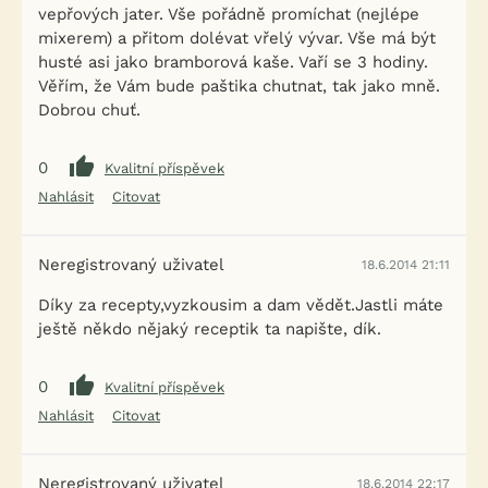
vepřových jater. Vše pořádně promíchat (nejlépe
mixerem) a přitom dolévat vřelý vývar. Vše má být
husté asi jako bramborová kaše. Vaří se 3 hodiny.
Věřím, že Vám bude paštika chutnat, tak jako mně.
Dobrou chuť.
0
Kvalitní příspěvek
Nahlásit
Citovat
Neregistrovaný uživatel
18.6.2014 21:11
Díky za recepty,vyzkousim a dam vědět.Jastli máte
ještě někdo nějaký receptik ta napište, dík.
0
Kvalitní příspěvek
Nahlásit
Citovat
Neregistrovaný uživatel
18.6.2014 22:17