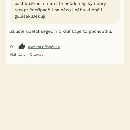
paštiku.Prosím nemáte někdo nějaký dobrý
recept.Popřípadě i na něco jiného klidně i
gulášek.Děkuji.
Zkuste udělat segedín z králíka,je to pochoutka.
0
Kvalitní příspěvek
Nahlásit
Citovat