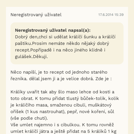
Neregistrovaný uživatel
17.6.2014 15:39
Neregistrovaný uživatel napsal(a):
Dobrý den,chci si udělat králíčí šunku a králíčí
paštiku.Prosím nemáte někdo nějaký dobrý
recept.Popřípadě i na něco jiného klidně i
gulášek.Děkuji.
Něco napíší, je to recept od jednoho starého
řezníka. dělal jsem ji a je velice dobrá. Zde je :
Králíky uvařit tak aby šlo maso lehce od kosti a
toto obrat. K tomu přidat tlustý bůček-tolik, kolik
je králičího masa, smaženou cibuli, muškátový
oříšek (1 kus nastrouhat), pepř, nové koření, sůl
(vše podle chuti).
Vše umlet najemno i s cibulkou. K tomu rovněž
umlet králíčí játra a ještě přidat na 5 králíků 1 kg