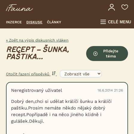
CELÉ MENU
INZERCE
DISKUSE
ČLÁNKY
« Zpět na výpis diskusních vláken
RECEPT – ŠUNKA,
Přidejte
PAŠTIKA...
téma
Otočit řazení příspěvků
Neregistrovaný uživatel
16.6.2014 21:26
Dobrý den,chci si udělat králíčí šunku a králíčí
paštiku.Prosím nemáte někdo nějaký dobrý
recept.Popřípadě i na něco jiného klidně i
gulášek.Děkuji.