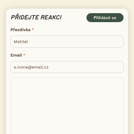
PŘIDEJTE REAKCI
Přihlásit se
Přezdívka
Email