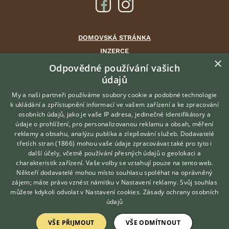
DOMOVSKÁ STRÁNKA
INZERCE
×
DISKUSE
Odpovědné používání vašich
údajů
ČLÁNKY
CHOVATELSKÉ STANICE
My a naši partneři používáme soubory cookie a podobné technologie
k ukládání a zpřístupnění informací ve vašem zařízení a ke zpracování
ATLAS
osobních údajů, jako je vaše IP adresa, jedinečné identifikátory a
údaje o prohlížení, pro personalizovanou reklamu a obsah, měření
O nás
reklamy a obsahu, analýzu publika a zlepšování služeb.
Dodavatelé
třetích stran (1866)
mohou vaše údaje zpracovávat také pro tyto i
Kontakt
Hledáte zvířecího kamaráda?
další účely, včetně používání přesných údajů o geolokaci a
Zdarma vám poradí
Možnosti zvýraznění inzerátů
charakteristik zařízení. Vaše volby se vztahují pouze na tento web.
VETERINÁŘ ONLINE
Podmínky užití
Někteří dodavatelé mohou místo souhlasu spoléhat na oprávněný
KONZULTOVAT S
zájem; máte právo vznést námitku v
Nastavení reklamy
. Svůj souhlas
Zpracování osobních údajů
VETERINÁŘEM
můžete kdykoli odvolat v
Nastavení cookies
.
Zásady ochrany osobních
údajů
Přihlášení
VŠE PŘIJMOUT
VŠE ODMÍTNOUT
Registrace