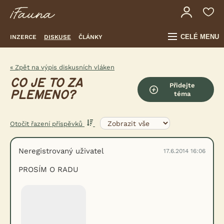
CELÉ MENU
INZERCE
DISKUSE
ČLÁNKY
« Zpět na výpis diskusních vláken
CO JE TO ZA
Přidejte
PLEMENO?
téma
Otočit řazení příspěvků
Neregistrovaný uživatel
17.6.2014 16:06
PROSÍM O RADU