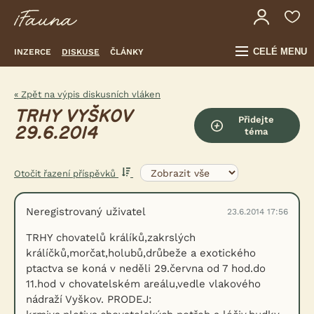
CELÉ MENU
INZERCE
DISKUSE
ČLÁNKY
« Zpět na výpis diskusních vláken
TRHY VYŠKOV
Přidejte
29.6.2014
téma
Otočit řazení příspěvků
Neregistrovaný uživatel
23.6.2014 17:56
TRHY chovatelů králíků,zakrslých
králíčků,morčat,holubů,drůbeže a exotického
ptactva se koná v neděli 29.června od 7 hod.do
11.hod v chovatelském areálu,vedle vlakového
nádraží Vyškov. PRODEJ: