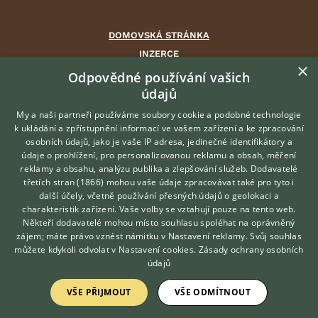
DOMOVSKÁ STRÁNKA
INZERCE
×
DISKUSE
Odpovědné používání vašich
údajů
ČLÁNKY
CHOVATELSKÉ STANICE
My a naši partneři používáme soubory cookie a podobné technologie
k ukládání a zpřístupnění informací ve vašem zařízení a ke zpracování
ATLAS
osobních údajů, jako je vaše IP adresa, jedinečné identifikátory a
údaje o prohlížení, pro personalizovanou reklamu a obsah, měření
O nás
reklamy a obsahu, analýzu publika a zlepšování služeb.
Dodavatelé
třetích stran (1866)
mohou vaše údaje zpracovávat také pro tyto i
Kontakt
Hledáte zvířecího kamaráda?
další účely, včetně používání přesných údajů o geolokaci a
Zdarma vám poradí
Možnosti zvýraznění inzerátů
charakteristik zařízení. Vaše volby se vztahují pouze na tento web.
VETERINÁŘ ONLINE
Podmínky užití
Někteří dodavatelé mohou místo souhlasu spoléhat na oprávněný
KONZULTOVAT S
zájem; máte právo vznést námitku v
Nastavení reklamy
. Svůj souhlas
Zpracování osobních údajů
VETERINÁŘEM
můžete kdykoli odvolat v
Nastavení cookies
.
Zásady ochrany osobních
údajů
Přihlášení
VŠE PŘIJMOUT
VŠE ODMÍTNOUT
Registrace