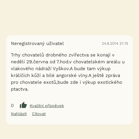
Neregistrovaný uživatel
24.6.2014 21:15
Trhy chovatelů drobného zvířectva se konají v
neděli 29.června od 7.hod.v chovatelském areálu u
vlakového nádraží Vyškov.A bude tam výkup
králičích kůží a bílé angorské vlny.A ještě zpráva
pro chovatele exotů,bude zde i výkup exotického
ptactva.
0
Kvalitní příspěvek
Nahlásit
Citovat