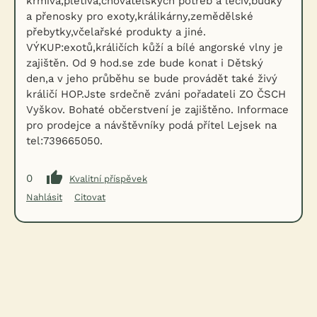
krmiva,pletiva,chovatelských potřeb a léčiv,budky
a přenosky pro exoty,králikárny,zemědělské
přebytky,včelařské produkty a jiné.
VÝKUP:exotů,králičích kůží a bílé angorské vlny je
zajištěn. Od 9 hod.se zde bude konat i Dětský
den,a v jeho průběhu se bude provádět také živý
králičí HOP.Jste srdečně zváni pořadateli ZO ČSCH
Vyškov. Bohaté občerstvení je zajištěno. Informace
pro prodejce a návštěvníky podá přítel Lejsek na
tel:739665050.
0
Kvalitní příspěvek
Nahlásit
Citovat