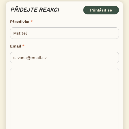
PŘIDEJTE REAKCI
Přihlásit se
Přezdívka
Email