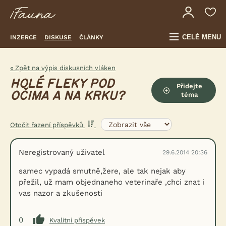
CELÉ MENU
INZERCE
DISKUSE
ČLÁNKY
« Zpět na výpis diskusních vláken
HOLÉ FLEKY POD
Přidejte
OČIMA A NA KRKU?
téma
Otočit řazení příspěvků
Neregistrovaný uživatel
29.6.2014 20:36
samec vypadá smutně,žere, ale tak nejak aby
přežil, už mam objednaneho veterinaře ,chci znat i
vas nazor a zkušenosti
0
Kvalitní příspěvek