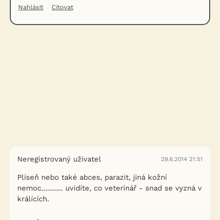
Nahlásit
Citovat
Neregistrovaný uživatel
29.6.2014 21:51
Plíseň nebo také abces, parazit, jiná kožní
nemoc........... uvidíte, co veterinář - snad se vyzná v
králících.