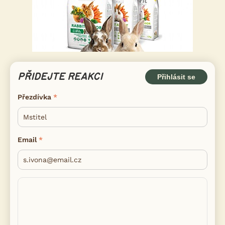
PŘIDEJTE REAKCI
Přihlásit se
Přezdívka
Email