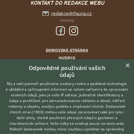
KONTAKT DO REDAKCE WEBU
redakce@ifauna.cz
nonstop
DOMOVSKÁ STRÁNKA
INZERCE
×
DISKUSE
Odpovědné používání vašich
údajů
ČLÁNKY
CHOVATELSKÉ STANICE
My a naši partneři používáme soubory cookie a podobné technologie
k ukládání a zpřístupnění informací ve vašem zařízení a ke zpracování
ATLAS
osobních údajů, jako je vaše IP adresa, jedinečné identifikátory a
údaje o prohlížení, pro personalizovanou reklamu a obsah, měření
O nás
reklamy a obsahu, analýzu publika a zlepšování služeb.
Dodavatelé
třetích stran (1866)
mohou vaše údaje zpracovávat také pro tyto i
Kontakt
Hledáte zvířecího kamaráda?
další účely, včetně používání přesných údajů o geolokaci a
Zdarma vám poradí
Možnosti zvýraznění inzerátů
charakteristik zařízení. Vaše volby se vztahují pouze na tento web.
VETERINÁŘ ONLINE
Podmínky užití
Někteří dodavatelé mohou místo souhlasu spoléhat na oprávněný
KONZULTOVAT S