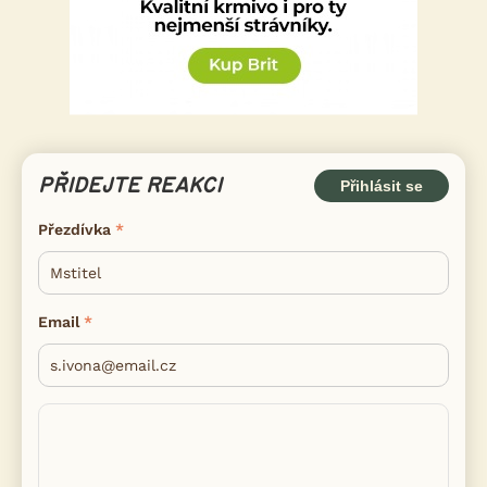
PŘIDEJTE REAKCI
Přihlásit se
Přezdívka
Email