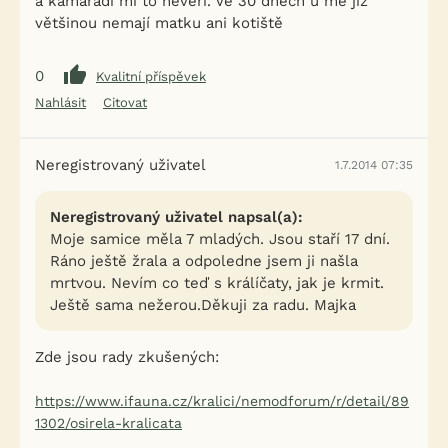
a kamarádi mi to nevěří. Ve 30 dnech u mě již
většinou nemají matku ani kotiště
0
Kvalitní příspěvek
Nahlásit
Citovat
Neregistrovaný uživatel
1.7.2014 07:35
Neregistrovaný uživatel napsal(a):
Moje samice měla 7 mladých. Jsou staří 17 dní.
Ráno ještě žrala a odpoledne jsem ji našla
mrtvou. Nevím co teď s králíčaty, jak je krmit.
Ještě sama nežerou.Děkuji za radu. Majka
Zde jsou rady zkušených:
https://www.ifauna.cz/kralici/nemodforum/r/detail/89
1302/osirela-kralicata