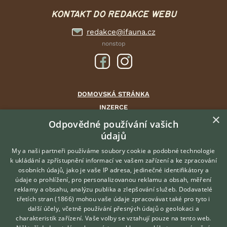
KONTAKT DO REDAKCE WEBU
redakce@ifauna.cz
nonstop
DOMOVSKÁ STRÁNKA
INZERCE
×
DISKUSE
Odpovědné používání vašich
údajů
ČLÁNKY
CHOVATELSKÉ STANICE
My a naši partneři používáme soubory cookie a podobné technologie
k ukládání a zpřístupnění informací ve vašem zařízení a ke zpracování
ATLAS
osobních údajů, jako je vaše IP adresa, jedinečné identifikátory a
údaje o prohlížení, pro personalizovanou reklamu a obsah, měření
O nás
reklamy a obsahu, analýzu publika a zlepšování služeb.
Dodavatelé
třetích stran (1866)
mohou vaše údaje zpracovávat také pro tyto i
Kontakt
Hledáte zvířecího kamaráda?
další účely, včetně používání přesných údajů o geolokaci a
Zdarma vám poradí
Možnosti zvýraznění inzerátů
charakteristik zařízení. Vaše volby se vztahují pouze na tento web.
VETERINÁŘ ONLINE
Podmínky užití