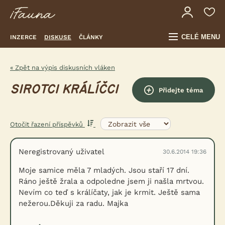
CELÉ MENU
INZERCE
DISKUSE
ČLÁNKY
« Zpět na výpis diskusních vláken
SIROTCI KRÁLÍČCI
Přidejte téma
Otočit řazení příspěvků
Neregistrovaný uživatel
30.6.2014 19:36
Moje samice měla 7 mladých. Jsou staří 17 dní.
Ráno ještě žrala a odpoledne jsem ji našla mrtvou.
Nevím co teď s králíčaty, jak je krmit. Ještě sama
nežerou.Děkuji za radu. Majka