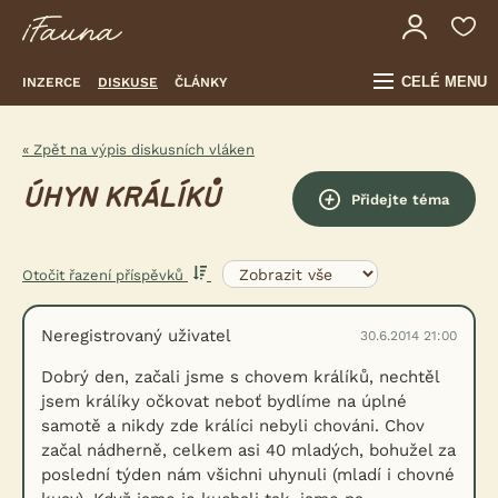
CELÉ MENU
INZERCE
DISKUSE
ČLÁNKY
« Zpět na výpis diskusních vláken
ÚHYN KRÁLÍKŮ
Přidejte téma
Otočit řazení příspěvků
Neregistrovaný uživatel
30.6.2014 21:00
Dobrý den, začali jsme s chovem králíků, nechtěl
jsem králíky očkovat neboť bydlíme na úplné
samotě a nikdy zde králíci nebyli chováni. Chov
začal nádherně, celkem asi 40 mladých, bohužel za
poslední týden nám všichni uhynuli (mladí i chovné