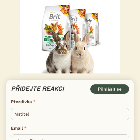
PŘIDEJTE REAKCI
Přihlásit se
Přezdívka
Email