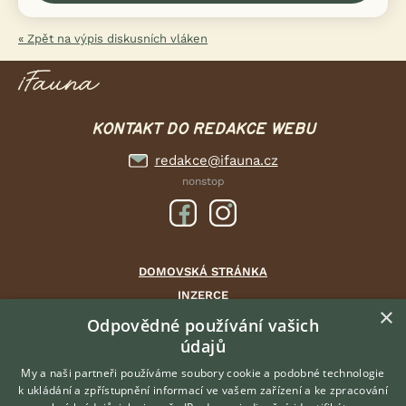
« Zpět na výpis diskusních vláken
KONTAKT DO REDAKCE WEBU
redakce@ifauna.cz
nonstop
DOMOVSKÁ STRÁNKA
INZERCE
×
DISKUSE
Odpovědné používání vašich
údajů
ČLÁNKY
CHOVATELSKÉ STANICE
My a naši partneři používáme soubory cookie a podobné technologie
k ukládání a zpřístupnění informací ve vašem zařízení a ke zpracování
ATLAS