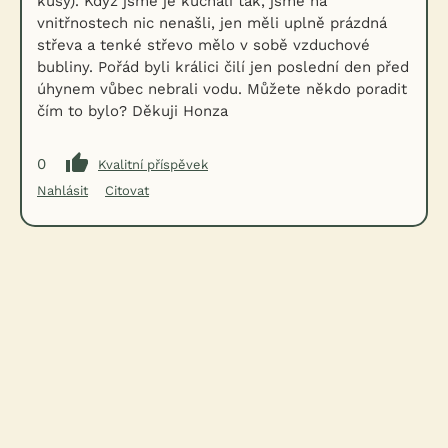
kusy). Když jsme je kuchali tak, jsme na
vnitřnostech nic nenašli, jen měli uplně prázdná
střeva a tenké střevo mělo v sobě vzduchové
bubliny. Pořád byli králici čilí jen poslední den před
úhynem vůbec nebrali vodu. Můžete někdo poradit
čím to bylo? Děkuji Honza
0
Kvalitní příspěvek
Nahlásit
Citovat