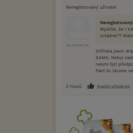
Neregistrovaný uživatel
Neregistrovaný
Myslíte, že i k
zvládne?? Mám t
XXX.XXX.197.246
Stříhala jsem drá
SAMA. Nebyl nadš
nesmí být předpo.
Fakt to zkuste ve d
0
hlasů
Kvalitní příspěvek