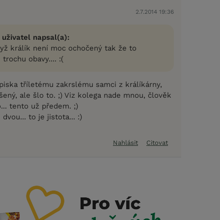
2.7.2014 19:36
 uživatel napsal(a):
dyž králík není moc ochočený tak že to
rochu obavy.... :(
piska tříletému zakrslému samci z králíkárny,
ený, ale šlo to. ;) Viz kolega nade mnou, člověk
.. tento už předem. ;)
vou... to je jistota... :)
Nahlásit
Citovat