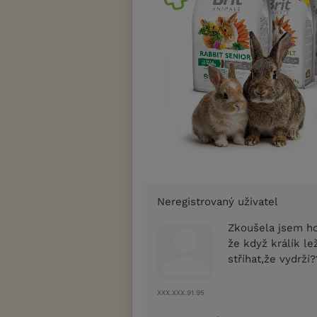
Neregistrovaný uživatel
Zkoušela jsem ho
že když králík l
stříhat,že vydrží
XXX.XXX.91.95