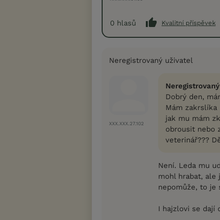
0
hlasů
Kvalitní příspěvek
Neregistrovaný uživatel
Neregistrovaný
Dobrý den, má
Mám zakrslíka 
jak mu mám zkrá
XXX.XXX.27.102
obrousit nebo z
veterinář??? Dě
Není. Leda mu ud
mohl hrabat, ale 
nepomůže, to je 
I hajzlovi se dají