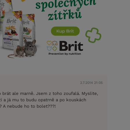
2.7.2014 21:05
 brát ale marně. Jsem z toho zoufalá. Myslite,
eží a já mu to budu opatrně a po kouskách
?? A nebude ho to bolet???!