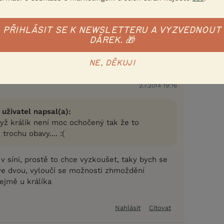
PŘIHLÁSIT SE K NEWSLETTERU A VYZVEDNOUT
DÁREK. 🎁
Nahlásit
Citovat
NE, DĚKUJI
2.7.2014 19:16
 uživatel napsal(a):
dyž králík není moc ochočený tak že to
rochu obavy.... :(
 v síni, prostě to chce vyzkoušet, taky bych se
 ve dvou, vyloučí se možnosti zhmoždění
ejmě u králíka
Nahlásit
Citovat