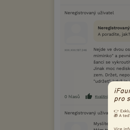
Neregistrovaný uživatel
Neregistrovaný
A poradíte, jak
Nejde ve dvou os
XXX.XXX.197.246
miminko" a pevně 
šanci se vykroutit
Jinak moc nedisk
zem. Držet, nepou
"udržet", když je
iFau
0
hlasů
Kvalitní příspěvek
pro s
👉 Exkl
Neregistrovaný uživatel
🎁 A teď
Myslíte, že i kdy
Více in
Mám trochu obavy.