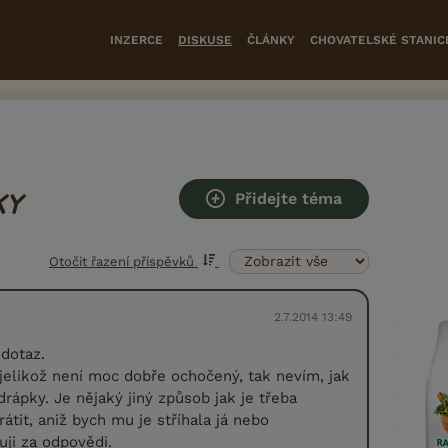
INZERCE
DISKUSE
ČLÁNKY
CHOVATELSKÉ STANIC
Přidejte téma
KY
Otočit řazení příspěvků
2.7.2014 13:49
dotaz.
jelikož není moc dobře ochočený, tak nevím, jak
rápky. Je nějaký jiný způsob jak je třeba
átit, aniž bych mu je stříhala já nebo
uji za odpovědi.