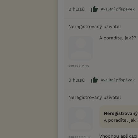
0
hlasů
Kvalitní příspěvek
Neregistrovaný uživatel
A poradíte, jak??
XXX.XXX.91.95
0
hlasů
Kvalitní příspěvek
Neregistrovaný uživatel
Neregistrovaný
A poradíte, jak
Vhodnou aplikací 
XXX.XXX.27.102