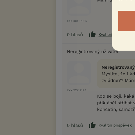
XXX.XXX.91.95
0
hlasů
Kvalitní příspěvek
Neregistrovaný uživatel
Neregistrovaný
Myslíte, že i k
zvládne?? Mám t
XXX.XXX.219.1
Kdo se bojí, kaká
přikláněl stříhat
končetin, samozř
0
hlasů
Kvalitní příspěvek