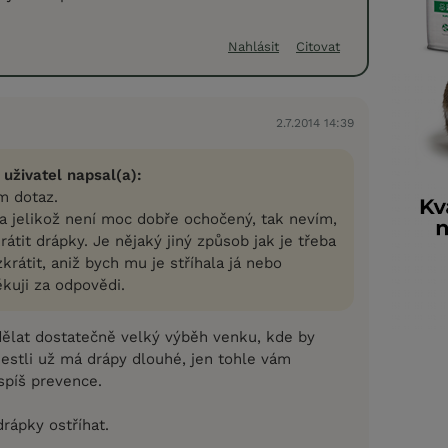
Nahlásit
Citovat
2.7.2014 14:39
 uživatel napsal(a):
m dotaz.
a jelikož není moc dobře ochočený, tak nevím,
tit drápky. Je nějaký jiný způsob jak je třeba
krátit, aniž bych mu je stříhala já nebo
kuji za odpovědi.
ělat dostatečně velký výběh venku, kde by
jestli už má drápy dlouhé, jen tohle vám
spíš prevence.
 drápky ostříhat.