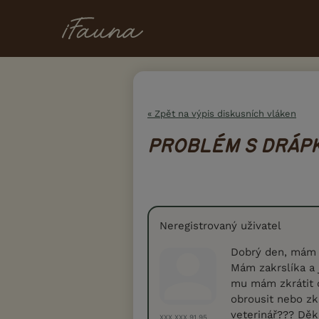
« Zpět na výpis diskusních vláken
PROBLÉM S DRÁP
Neregistrovaný uživatel
Dobrý den, mám 
Mám zakrslíka a 
mu mám zkrátit d
obrousit nebo zkr
veterinář??? Děk
XXX.XXX.91.95