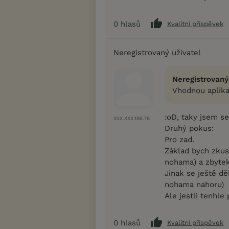
0
hlasů
Kvalitní příspěvek
Neregistrovaný uživatel
Neregistrovaný
Vhodnou aplikac
:oD, taky jsem se
XXX.XXX.188.76
Druhý pokus:
Pro zad.
Základ bych zkusi
nohama) a zbytek
Jinak se ještě dě
nohama nahoru)
Ale jestli tenhle
0
hlasů
Kvalitní příspěvek