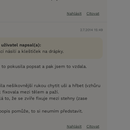
Nahlásit
Citovat
2.7.2014 15:49
 uživatel napsal(a):
í násilí a kleštiček na drápky.
 to pokusila popsat a pak jsem to vzdala.
la nešikovnější rukou chytit uši a hřbet (vzhůru
 fixovala mezi tělem a paží.
lá to, že se zvíře fixuje mezi stehny (zase
 popis pomůže, to si neumím představit.
Nahlásit
Citovat