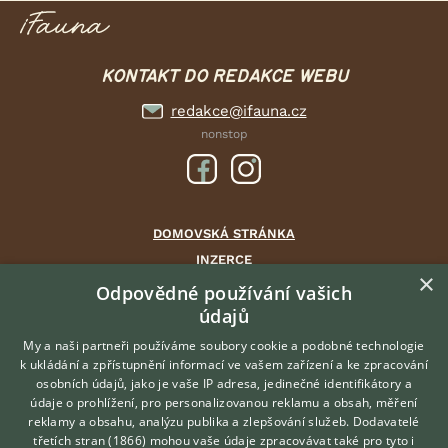
KONTAKT DO REDAKCE WEBU
redakce@ifauna.cz
nonstop
DOMOVSKÁ STRÁNKA
INZERCE
×
DISKUSE
Odpovědné používání vašich
údajů
ČLÁNKY
CHOVATELSKÉ STANICE
My a naši partneři používáme soubory cookie a podobné technologie
k ukládání a zpřístupnění informací ve vašem zařízení a ke zpracování
ATLAS
osobních údajů, jako je vaše IP adresa, jedinečné identifikátory a
údaje o prohlížení, pro personalizovanou reklamu a obsah, měření
O nás
reklamy a obsahu, analýzu publika a zlepšování služeb.
Dodavatelé
třetích stran (1866)
mohou vaše údaje zpracovávat také pro tyto i
Kontakt
Hledáte zvířecího kamaráda?