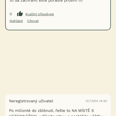
to dá zachraniť este poradte prosím !!!!
0
Kvalitní příspěvek
Nahlásit
Citovat
Neregistrovaný uživatel
10.7.2014 14:20
Po milionté do zblbnutí, řešte to NA MÍSTĚ S