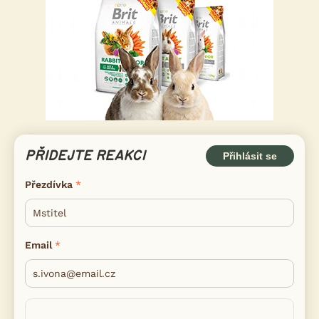
PŘIDEJTE REAKCI
Přihlásit se
Přezdívka
Email