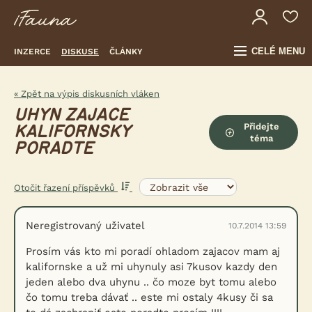
CELÉ MENU
INZERCE
DISKUSE
ČLÁNKY
« Zpět na výpis diskusních vláken
UHYN ZAJACE
Přidejte
KALIFORNSKY
téma
PORADTE
Otočit řazení příspěvků
Neregistrovaný uživatel
10.7.2014 13:59
Prosím vás kto mi poradí ohladom zajacov mam aj
kalifornske a už mi uhynuly asi 7kusov kazdy den
jeden alebo dva uhynu .. čo moze byt tomu alebo
čo tomu treba dávať .. este mi ostaly 4kusy či sa