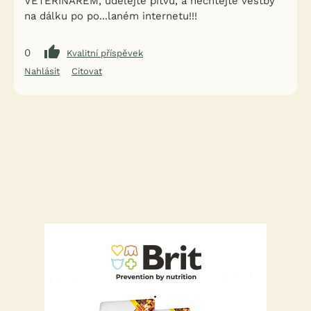
VETERINÁŘEM, udělejte pitvu, a nechtějte věštby
na dálku po po...laném internetu!!!
0
Kvalitní příspěvek
Nahlásit
Citovat