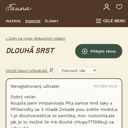
CELÉ MENU
INZERCE
DISKUSE
ČLÁNKY
« Zpět na výpis diskusních vláken
DLOUHÁ SRST
Přidejte téma
Otočit řazení příspěvků
Neregistrovaný uživatel
10.7.2014 20:01
Dobrý večer.
Koupila jsem Vm(samice)s PP,a samce Vmš taky s
PP.Narodily se 3 mladé.2mladé jsou světle modré,a
1 je dlouhosrsté!!Je to samička, moc roztomilá.ale
jak je to možné že má dlouhé chlupy???Děkuji za