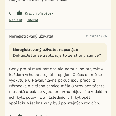
0
Kvalitní příspěvek
Nahlásit
Citovat
Neregistrovaný uživatel
11.7.2014 18:05
Neregistrovaný uživatel napsal(a):
Děkuji.Ještě se zeptam,je to ze strany samce?
Geny pro ni musí mít oba,ale nemusí se projevit v
každém vrhu ze stejného spojení.Občas se mě to
vyskytuje u Havan,hlavně pokud jsou předci z
Německa.Ale třeba samice měla 3 vrhy bez těchto
mutantů a pak se v jednom vrhu objevil 1 a v dalším
jich byla polovina a následující vrh byl opět
vpořádku.Všechna vrhy byli po stejných rodičích.