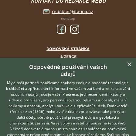
KONTAKT DO REDAKCE WEBU
redakce@ifauna.cz
nonstop
DOMOVSKÁ STRÁNKA
INZERCE
×
DISKUSE
Odpovědné používání vašich
údajů
ČLÁNKY
CHOVATELSKÉ STANICE
My a naši partneři používáme soubory cookie a podobné technologie
k ukládání a zpřístupnění informací ve vašem zařízení a ke zpracování
ATLAS
osobních údajů, jako je vaše IP adresa, jedinečné identifikátory a
údaje o prohlížení, pro personalizovanou reklamu a obsah, měření
O nás
reklamy a obsahu, analýzu publika a zlepšování služeb.
Dodavatelé
třetích stran (1866)
mohou vaše údaje zpracovávat také pro tyto i
Kontakt
Hledáte zvířecího kamaráda?
další účely, včetně používání přesných údajů o geolokaci a
Zdarma vám poradí
Možnosti zvýraznění inzerátů
charakteristik zařízení. Vaše volby se vztahují pouze na tento web.
VETERINÁŘ ONLINE
Podmínky užití
Někteří dodavatelé mohou místo souhlasu spoléhat na oprávněný
KONZULTOVAT S
zájem; máte právo vznést námitku v
Nastavení reklamy
. Svůj souhlas