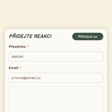
PŘIDEJTE REAKCI
Přihlásit se
Přezdívka
Email