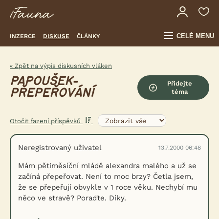
CELÉ MENU
INZERCE
DISKUSE
ČLÁNKY
« Zpět na výpis diskusních vláken
PAPOUŠEK-
Přidejte
PŘEPEŘOVÁNÍ
téma
Otočit řazení příspěvků
Neregistrovaný uživatel
13.7.2000 06:48
Mám pětiměsíční mládě alexandra malého a už se
začíná přepeřovat. Není to moc brzy? Četla jsem,
že se přepeřují obvykle v 1 roce věku. Nechybí mu
něco ve stravě? Poraďte. Díky.