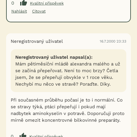
0
Kvalitní příspěvek
Nahlásit
Citovat
Neregistrovaný uživatel
16.7.2000 23:33
Neregistrovaný uživatel napsal(a):
Mám pětiměsíční mládě alexandra malého a už
se začíná přepeřovat. Není to moc brzy? Četla
jsem, že se přepeřují obvykle v 1 roce věku.
Nechybí mu něco ve stravě? Poraďte. Díky.
Při současném průběhu počasí je to i normální. Co
se stravy týká, ptáci přepeřují i pokud mají
nadbytek aminokyselin v potravě. Doporučuji proto
mírně omezit koncentrovné bílkovinné preparáty.
0
Kvalitní příspěvek