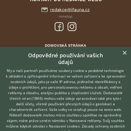
redakce@ifauna.cz
nonstop
DOMOVSKÁ STRÁNKA
×
INZERCE
Odpovědné používání vašich
údajů
DISKUSE
ČLÁNKY
My a naši partneři používáme soubory cookie a podobné technologie
k ukládání a zpřístupnění informací ve vašem zařízení a ke zpracování
ATLAS
osobních údajů, jako je vaše IP adresa, jedinečné identifikátory a
údaje o prohlížení, pro personalizovanou reklamu a obsah, měření
O nás
reklamy a obsahu, analýzu publika a zlepšování služeb.
Dodavatelé
třetích stran (1866)
mohou vaše údaje zpracovávat také pro tyto i
Kontakt
Hledáte zvířecího kamaráda?
další účely, včetně používání přesných údajů o geolokaci a
Zdarma vám poradí
Možnosti zvýraznění inzerátů
charakteristik zařízení. Vaše volby se vztahují pouze na tento web.
VETERINÁŘ ONLINE
Podmínky užití
Někteří dodavatelé mohou místo souhlasu spoléhat na oprávněný
KONZULTOVAT S
zájem; máte právo vznést námitku v
Nastavení reklamy
. Svůj souhlas
Zpracování osobních údajů
VETERINÁŘEM
můžete kdykoli odvolat v
Nastavení cookies
.
Zásady ochrany osobních