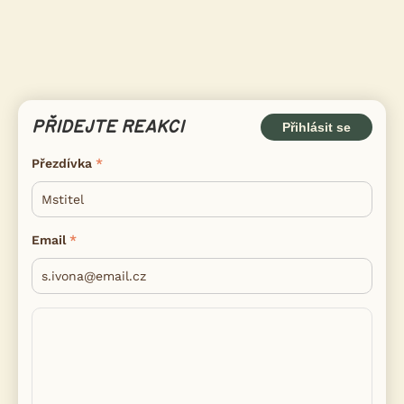
PŘIDEJTE REAKCI
Přihlásit se
Přezdívka
Email