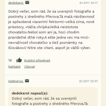
dedokarol
8.1.2017 20:17
Dobrý večer, som rád, že sa uverejnili fotografie a
postrehy z dnešného Přerova.Tá malá návštevnosť
je spôsobená viacerímí fektormi-veľká zima, nové
priestory, vtáčia chrípka.Veľká neistotota
chovateľov.Nebol som ani ja, hoci chodím
pravideľné dlhé roky.A ešte jedna vec ma mrzí-
nevraživosť chovateľov a tiež poznámky na
Slovákov.V Nitre ste vítaní, aspoň je väčší výber.
16
Kvalitní příspěvek
Nahlásit
Citovat
platicerus
8.1.2017 20:47
dedokarol napsal(a):
Dobrý večer, som rád, že sa uverejnili
fotografie a postrehy z dnešného Přerova.Tá