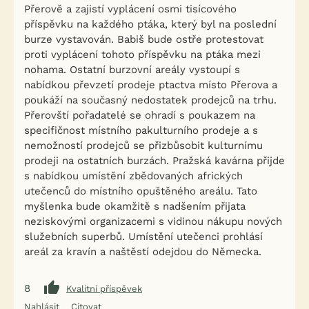
Přerově a zajistí vyplácení osmi tisícového
příspěvku na každého ptáka, který byl na poslední
burze vystavován. Babiš bude ostře protestovat
proti vyplácení tohoto příspěvku na ptáka mezi
nohama. Ostatní burzovní areály vystoupí s
nabídkou převzetí prodeje ptactva místo Přerova a
poukáží na současný nedostatek prodejců na trhu.
Přerovští pořadatelé se ohradí s poukazem na
specifičnost místního pakulturního prodeje a s
nemožností prodejců se přizbůsobit kulturnímu
prodeji na ostatních burzách. Pražská kavárna přijde
s nabídkou umístění zbědovaných afrických
utečenců do místního opuštěného areálu. Tato
myšlenka bude okamžitě s nadšením přijata
neziskovými organizacemi s vidinou nákupu nových
služebních superbů. Umístění utečenci prohlásí
areál za kravín a naštěstí odejdou do Německa.
8
Kvalitní příspěvek
Nahlásit
Citovat