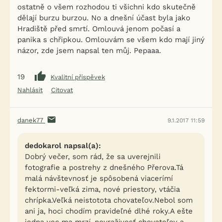
ostatně o všem rozhodou ti všichni kdo skutečně
dělají burzu burzou. No a dnešní účast byla jako
Hradiště před smrtí. Omlouvá jenom počasí a
panika s chřipkou. Omlouvám se všem kdo mají jiný
názor, zde jsem napsal ten můj. Pepaaa.
19
Kvalitní příspěvek
Nahlásit
Citovat
danek77
9.1.2017 11:59
dedokarol napsal(a):
Dobrý večer, som rád, že sa uverejnili
fotografie a postrehy z dnešného Přerova.Tá
malá návštevnosť je spôsobená viacerímí
fektormi-veľká zima, nové priestory, vtáčia
chrípka.Veľká neistotota chovateľov.Nebol som
ani ja, hoci chodím pravideľné dlhé roky.A ešte