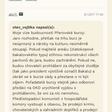
abc11
9.1.2017 17:45
otec_vojtika napsal(a):
Moje vize budoucnosti Přerovské burzy:
Jaro rozhodne, přetlak na trhu burz je
neúprosný a nároky na kulturu neúměrně
stoupají. Pokud majitelé areálu (zlatokopové
bakalovského typu) stihnou rekonstrukci všech
pavilonů do jara, budou zachráněni. Pokud ne,
budou chovateli prohlášeni za obyčejné zloděje
(tak jako prezident výstižně označil Bakalu) a
obrátí se k burze zády a přestane o ní být
zájem. Pořadatelé burzy stejně jako odboroví
předáci na OKD urychleně vyjdou s
prohlášením, že oni za nic nemohou.
Předlistopadoví komunisti z hospodářské
komory vystoupí s obavou, že prodejci krmiv,
chovatelských a zahradních doplňků a prodejci