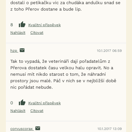
dostali o petikačku vic za chudáka andulku snad se
z toho Přerov dostane a bude lip.
8
Kvalitní příspěvek
Nahlásit
Citovat
hzp
10.1.2017 06:59
Tak to vypadá, že veterináři dají pořadatelům z
Přerova dostatek času velkou halu opravit. No a
nemusí mít nikdo starost o tom, že náhradní
prostory jsou malé. Páč v nich se v nejbližší době
nic pořádat nebude.
0
Kvalitní příspěvek
Nahlásit
Citovat
corvuscorax
10.1.2017 13:09