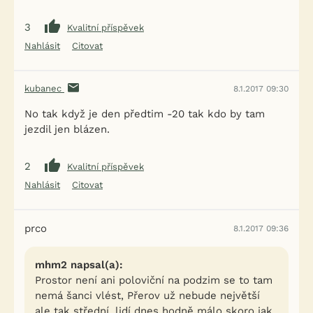
3
Kvalitní příspěvek
Nahlásit
Citovat
kubanec
8.1.2017 09:30
No tak když je den předtim -20 tak kdo by tam
jezdil jen blázen.
2
Kvalitní příspěvek
Nahlásit
Citovat
prco
8.1.2017 09:36
mhm2 napsal(a):
Prostor není ani poloviční na podzim se to tam
nemá šanci vlést, Přerov už nebude největší
ale tak střední, lidí dnes hodně málo skoro jak