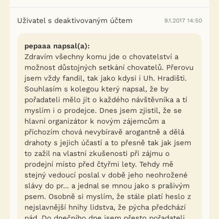
Uživatel s deaktivovaným účtem
9.1.2017 14:50
pepaaa napsal(a):
Zdravím všechny komu jde o chovatelství a
možnost důstojných setkání chovatelů. Přerovu
jsem vždy fandil, tak jako kdysi i Uh. Hradišti.
Souhlasím s kolegou který napsal, že by
pořadateli mělo jít o každého návštěvníka a tí
myslím i o prodejce. Dnes jsem zjistil, že se
hlavní organizátor k novým zájemcům a
příchozím chová nevybíravě arogantně a dělá
drahoty s jejich účastí a to přesně tak jak jsem
to zažil na vlastní zkušenosti při zájmu o
prodejní místo před čtyřmi lety. Tehdy mě
stejný vedoucí poslal v době jeho neohrožené
slávy do pr... a jednal se mnou jako s prašivým
psem. Osobně si myslím, že stále platí heslo z
nejslavnější hnihy lidstva, že pýcha předchází
pád. Do dnečního dne jsem přesto pořadateli