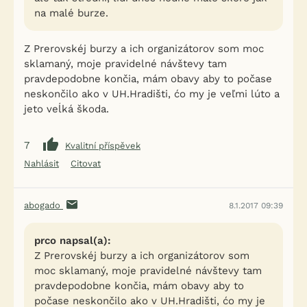
na malé burze.
Z Prerovskéj burzy a ich organizátorov som moc
sklamaný, moje pravidelné návštevy tam
pravdepodobne končia, mám obavy aby to počase
neskončilo ako v UH.Hradišti, ćo my je veľmi lúto a
jeto veĺká škoda.
7
Kvalitní příspěvek
Nahlásit
Citovat
abogado
8.1.2017 09:39
prco napsal(a):
Z Prerovskéj burzy a ich organizátorov som
moc sklamaný, moje pravidelné návštevy tam
pravdepodobne končia, mám obavy aby to
počase neskončilo ako v UH.Hradišti, ćo my je