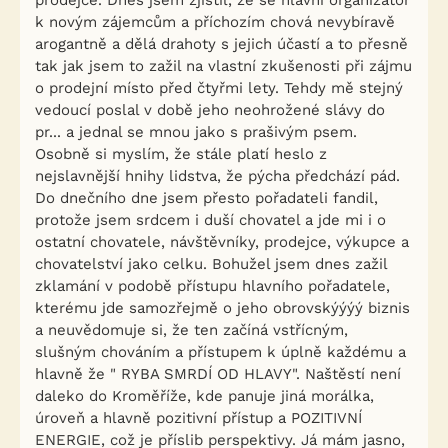
prodejce. Dnes jsem zjistil, že se hlavní organizátor
k novým zájemcům a příchozím chová nevybíravě
arogantně a dělá drahoty s jejich účastí a to přesně
tak jak jsem to zažil na vlastní zkušenosti při zájmu
o prodejní místo před čtyřmi lety. Tehdy mě stejný
vedoucí poslal v době jeho neohrožené slávy do
pr... a jednal se mnou jako s prašivým psem.
Osobně si myslím, že stále platí heslo z
nejslavnější hnihy lidstva, že pýcha předchází pád.
Do dnečního dne jsem přesto pořadateli fandil,
protože jsem srdcem i duší chovatel a jde mi i o
ostatní chovatele, návštěvníky, prodejce, výkupce a
chovatelství jako celku. Bohužel jsem dnes zažil
zklamání v podobě přístupu hlavního pořadatele,
kterému jde samozřejmě o jeho obrovskýýýý biznis
a neuvědomuje si, že ten začíná vstřícným,
slušným chováním a přístupem k úplně každému a
hlavně že " RYBA SMRDÍ OD HLAVY". Naštěstí není
daleko do Kroměříže, kde panuje jiná morálka,
úroveň a hlavně pozitivní přístup a POZITIVNÍ
ENERGIE, což je příslib perspektivy. Já mám jasno,