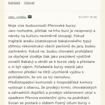
Nahlásit
Citovat
otec_vojtika
9.1.2017 16:46
Moje vize budoucnosti Přerovské burzy:
Jaro rozhodne, přetlak na trhu burz je neúprosný a
nároky na kulturu neúměrně stoupají. Pokud
majitelé areálu (zlatokopové bakalovského typu)
stihnou rekonstrukci všech pavilonů do jara, budou
zachráněni. Pokud ne, budou chovateli prohlášeni
za obyčejné zloděje (tak jako prezident výstižně
označil Bakalu) a obrátí se k burze zády a přestane
o ní být zájem. Pořadatelé burzy stejně jako
odboroví předáci na OKD urychleně vyjdou s
prohlášením, že oni za nic nemohou.
Předlistopadoví komunisti z hospodářské komory
vystoupí s obavou, že prodejci krmiv, chovatelských
a zahradních doplňků a prodejci občerstvení utrpí s
úpadkem Přerova existenční újmu na podnikání.
Socan se postará o státem řízený útlum burzy v