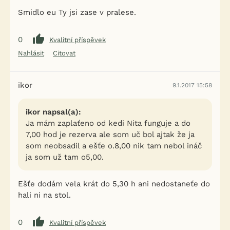
Smidlo eu Ty jsi zase v pralese.
0
Kvalitní příspěvek
Nahlásit
Citovat
ikor
9.1.2017 15:58
ikor napsal(a):
Ja mám zaplaťeno od kedi Nita funguje a do
7,00 hod je rezerva ale som uč bol ajtak že ja
som neobsadil a ešťe o.8,00 nik tam nebol ináč
ja som už tam o5,00.
Ešťe dodám vela krát do 5,30 h ani nedostaneťe do
hali ni na stol.
0
Kvalitní příspěvek