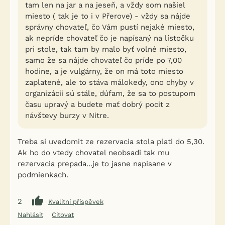
tam len na jar a na jeseň, a vždy som našiel
miesto ( tak je to i v Přerove) - vždy sa nájde
správny chovateľ, čo Vám pustí nejaké miesto,
ak nepríde chovateľ čo je napísaný na lístočku
pri stole, tak tam by malo byť volné miesto,
samo že sa nájde chovateľ čo príde po 7,00
hodine, a je vulgárny, že on má toto miesto
zaplatené, ale to stáva málokedy, ono chyby v
organizácii sú stále, dúfam, že sa to postupom
času upravý a budete mať dobrý pocit z
návštevy burzy v Nitre.
Treba si uvedomit ze rezervacia stola plati do 5,30.
Ak ho do vtedy chovatel neobsadi tak mu
rezervacia prepada...je to jasne napisane v
podmienkach.
2
Kvalitní příspěvek
Nahlásit
Citovat