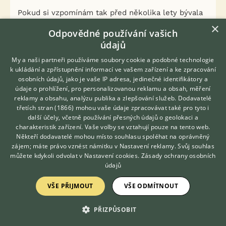
Pokud si vzpomínám tak před několika lety bývala
burza právě v této hale a všichni bylo spokojeni a
×
Odpovědné používání vašich
to nebyla zdaleka tak upravená jako vidím na
údajů
fotkách dnes. Pak se chovatelé namlsali na větší
halu a zase jim tam začalo být zima, nevhodné
My a naši partneři používáme soubory cookie a podobné technologie
prostory a blablabla. Já si myslím, že kdyby se
k ukládání a zpřístupnění informací ve vašem zařízení a ke zpracování
konaly burzy ve Vladislavském sále, tak by se opět
osobních údajů, jako je vaše IP adresa, jedinečné identifikátory a
údaje o prohlížení, pro personalizovanou reklamu a obsah, měření
našel nějaká šťoural, co by hledal chyby.
reklamy a obsahu, analýzu publika a zlepšování služeb.
Dodavatelé
třetích stran (1866)
mohou vaše údaje zpracovávat také pro tyto i
Hledáte zvířecího kamaráda?
2
další účely, včetně používání přesných údajů o geolokaci a
Kvalitní příspěvek
Zdarma vám poradí
charakteristik zařízení. Vaše volby se vztahují pouze na tento web.
VETERINÁŘ ONLINE
Nahlásit
Citovat
Někteří dodavatelé mohou místo souhlasu spoléhat na oprávněný
KONZULTOVAT S
zájem; máte právo vznést námitku v
Nastavení reklamy
. Svůj souhlas
VETERINÁŘEM
můžete kdykoli odvolat v
Nastavení cookies
.
Zásady ochrany osobních
Lu01
10.1.2017 16:34
údajů
VŠE PŘIJMOUT
VŠE ODMÍTNOUT
corvuscorax napsal(a):
Pokud si vzpomínám tak před několika lety
bývala burza právě v této hale a všichni bylo
PŘIZPŮSOBIT
spokojeni a to nebyla zdaleka tak upravená