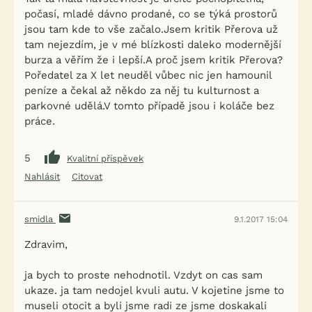
počasí, mladé dávno prodané, co se týká prostorů
jsou tam kde to vše začalo.Jsem kritik Přerova už
tam nejezdím, je v mé blízkosti daleko modernější
burza a věřím že i lepší.A proč jsem kritik Přerova?
Poředatel za X let neuděl vůbec nic jen hamounil
peníze a čekal až někdo za něj tu kulturnost a
parkovné udělá.V tomto případě jsou i koláče bez
práce.
5
Kvalitní příspěvek
Nahlásit
Citovat
smidla
9.1.2017 15:04
Zdravim,
ja bych to proste nehodnotil. Vzdyt on cas sam
ukaze. ja tam nedojel kvuli autu. V kojetine jsme to
museli otocit a byli jsme radi ze jsme doskakali