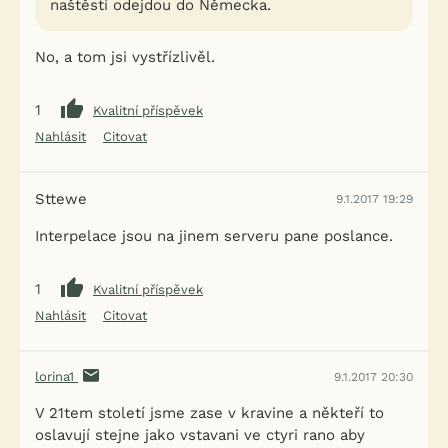
naštěstí odejdou do Německa.
No, a tom jsi vystřízlivěl.
1
Kvalitní příspěvek
Nahlásit
Citovat
Sttewe
9.1.2017 19:29
Interpelace jsou na jinem serveru pane poslance.
1
Kvalitní příspěvek
Nahlásit
Citovat
lorina1
9.1.2017 20:30
V 21tem století jsme zase v kravine a někteří to
oslavují stejne jako vstavani ve ctyri rano aby