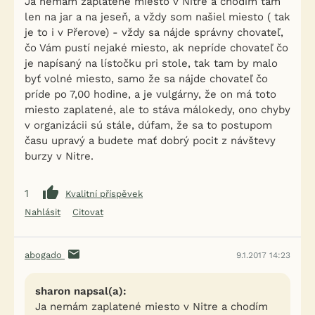
Ja nemám zaplatené miesto v Nitre a chodím tam
len na jar a na jeseň, a vždy som našiel miesto ( tak
je to i v Přerove) - vždy sa nájde správny chovateľ,
čo Vám pustí nejaké miesto, ak nepríde chovateľ čo
je napísaný na lístočku pri stole, tak tam by malo
byť volné miesto, samo že sa nájde chovateľ čo
príde po 7,00 hodine, a je vulgárny, že on má toto
miesto zaplatené, ale to stáva málokedy, ono chyby
v organizácii sú stále, dúfam, že sa to postupom
času upravý a budete mať dobrý pocit z návštevy
burzy v Nitre.
1
Kvalitní příspěvek
Nahlásit
Citovat
abogado
9.1.2017 14:23
sharon napsal(a):
Ja nemám zaplatené miesto v Nitre a chodím