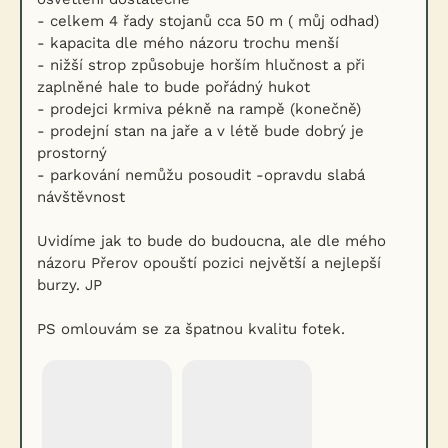
- celkem 4 řady stojanů cca 50 m ( můj odhad)
- kapacita dle mého názoru trochu menší
- nižší strop způsobuje horším hlučnost a při
zaplněné hale to bude pořádný hukot
- prodejci krmiva pékně na rampě (konečně)
- prodejní stan na jaře a v létě bude dobrý je
prostorný
- parkování nemůžu posoudit -opravdu slabá
návštěvnost
Uvidíme jak to bude do budoucna, ale dle mého
názoru Přerov opouští pozici největší a nejlepší
burzy. JP
PS omlouvám se za špatnou kvalitu fotek.