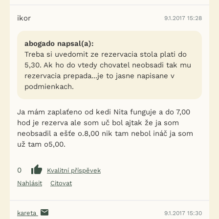
ikor
9.1.2017 15:28
abogado napsal(a):
Treba si uvedomit ze rezervacia stola plati do
5,30. Ak ho do vtedy chovatel neobsadi tak mu
rezervacia prepada...je to jasne napisane v
podmienkach.
Ja mám zaplaťeno od kedi Nita funguje a do 7,00
hod je rezerva ale som uč bol ajtak že ja som
neobsadil a ešťe o.8,00 nik tam nebol ináč ja som
už tam o5,00.
0
Kvalitní příspěvek
Nahlásit
Citovat
kareta
9.1.2017 15:30