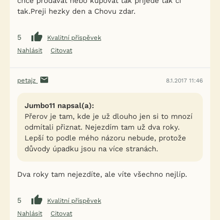
chce prodavat nebo kupovat tak přijede tak či
tak.Preji hezky den a Chovu zdar.
5
Kvalitní příspěvek
Nahlásit
Citovat
petajz
8.1.2017 11:46
Jumbo11 napsal(a):
Přerov je tam, kde je už dlouho jen si to mnozí
odmítali přiznat. Nejezdím tam už dva roky.
Lepší to podle mého názoru nebude, protože
důvody úpadku jsou na více stranách.
Dva roky tam nejezdíte, ale víte všechno nejlíp.
5
Kvalitní příspěvek
Nahlásit
Citovat