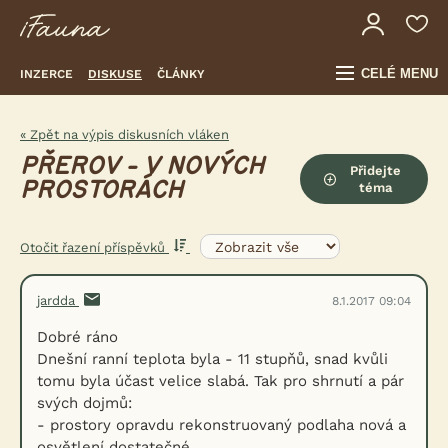
CELÉ MENU
INZERCE
DISKUSE
ČLÁNKY
« Zpět na výpis diskusních vláken
PŘEROV - V NOVÝCH
Přidejte
PROSTORÁCH
téma
Otočit řazení příspěvků
jardda
8.1.2017 09:04
Dobré ráno
Dnešní ranní teplota byla - 11 stupňů, snad kvůli
tomu byla účast velice slabá. Tak pro shrnutí a pár
svých dojmů:
- prostory opravdu rekonstruovaný podlaha nová a
osvětlení dostatečné