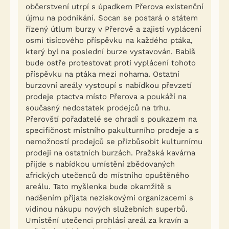
občerstvení utrpí s úpadkem Přerova existenční
újmu na podnikání. Socan se postará o státem
řízený útlum burzy v Přerově a zajistí vyplácení
osmi tisícového příspěvku na každého ptáka,
který byl na poslední burze vystavován. Babiš
bude ostře protestovat proti vyplácení tohoto
příspěvku na ptáka mezi nohama. Ostatní
burzovní areály vystoupí s nabídkou převzetí
prodeje ptactva místo Přerova a poukáží na
současný nedostatek prodejců na trhu.
Přerovští pořadatelé se ohradí s poukazem na
specifičnost místního pakulturního prodeje a s
nemožností prodejců se přizbůsobit kulturnímu
prodeji na ostatních burzách. Pražská kavárna
přijde s nabídkou umístění zbědovaných
afrických utečenců do místního opuštěného
areálu. Tato myšlenka bude okamžitě s
nadšením přijata neziskovými organizacemi s
vidinou nákupu nových služebních superbů.
Umístění utečenci prohlásí areál za kravín a