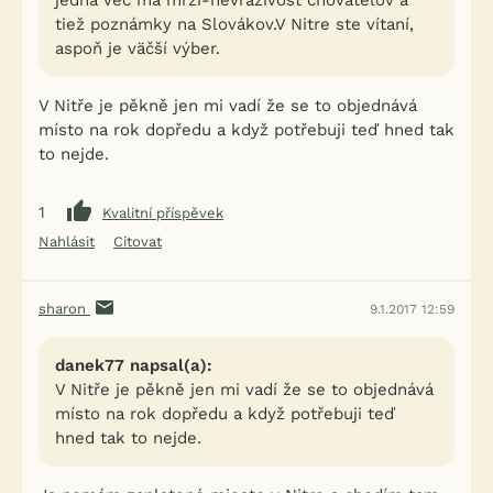
jedna vec ma mrzí-nevraživosť chovateľov a
tiež poznámky na Slovákov.V Nitre ste vítaní,
aspoň je väčší výber.
V Nitře je pěkně jen mi vadí že se to objednává
místo na rok dopředu a když potřebuji teď hned tak
to nejde.
1
Kvalitní příspěvek
Nahlásit
Citovat
sharon
9.1.2017 12:59
danek77 napsal(a):
V Nitře je pěkně jen mi vadí že se to objednává
místo na rok dopředu a když potřebuji teď
hned tak to nejde.