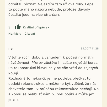
odmítali přiznat. Nejezdím tam už dva roky. Lepší
to podle mého názoru nebude, protože důvody
úpadku jsou na více stranách.
3
Kvalitní příspěvek
Nahlásit
Citovat
ne
8.1.2017 11:28
V tuhle roční dobu a vzhledem k počasí normální
návštěvnost, Přerov zůstává i nadále největší burza.
Po rekonstrukci hlavní haly se vše vrátí do zajetých
kolejí.
Rozhodně to nekončí, jen je potřeba přečkat to
období rekonstrukce a můžeme být vděčni, že nás
chovatele tam i v průběhu rekonstrukce nechají. No
a komu se nelíbí ať nám p...rdel políbí a může jet
jinam.