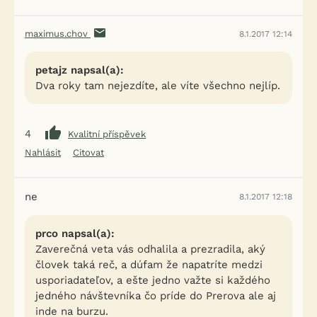
maximus.chov
8.1.2017 12:14
petajz napsal(a):
Dva roky tam nejezdíte, ale víte všechno nejlíp.
4
Kvalitní příspěvek
Nahlásit
Citovat
ne
8.1.2017 12:18
prco napsal(a):
Zaverečná veta vás odhalila a prezradila, aký
človek taká reč, a dúfam že napatríte medzi
usporiadateľov, a ešte jedno važte si každého
jedného návštevníka čo príde do Prerova ale aj
inde na burzu.