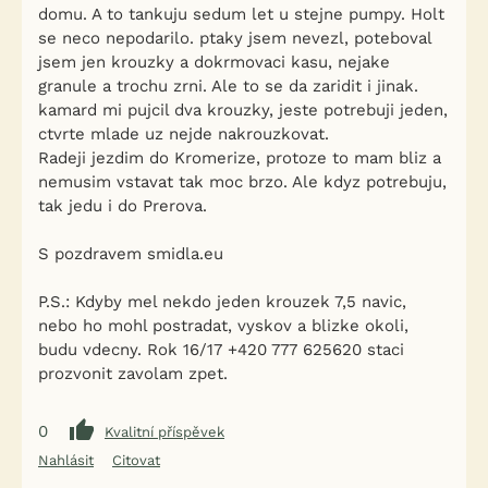
domu. A to tankuju sedum let u stejne pumpy. Holt
se neco nepodarilo. ptaky jsem nevezl, poteboval
jsem jen krouzky a dokrmovaci kasu, nejake
granule a trochu zrni. Ale to se da zaridit i jinak.
kamard mi pujcil dva krouzky, jeste potrebuji jeden,
ctvrte mlade uz nejde nakrouzkovat.
Radeji jezdim do Kromerize, protoze to mam bliz a
nemusim vstavat tak moc brzo. Ale kdyz potrebuju,
tak jedu i do Prerova.
S pozdravem smidla.eu
P.S.: Kdyby mel nekdo jeden krouzek 7,5 navic,
nebo ho mohl postradat, vyskov a blizke okoli,
budu vdecny. Rok 16/17 +420 777 625620 staci
prozvonit zavolam zpet.
0
Kvalitní příspěvek
Nahlásit
Citovat