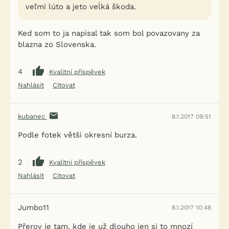
veľmi lúto a jeto veĺká škoda.
Ked som to ja napisal tak som bol povazovany za
blazna zo Slovenska.
4
Kvalitní příspěvek
Nahlásit
Citovat
kubanec
8.1.2017 09:51
Podle fotek větši okresní burza.
2
Kvalitní příspěvek
Nahlásit
Citovat
Jumbo11
8.1.2017 10:48
Přerov je tam, kde je už dlouho jen si to mnozí