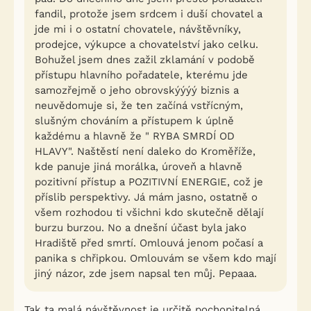
fandil, protože jsem srdcem i duší chovatel a
jde mi i o ostatní chovatele, návštěvníky,
prodejce, výkupce a chovatelství jako celku.
Bohužel jsem dnes zažil zklamání v podobě
přístupu hlavního pořadatele, kterému jde
samozřejmě o jeho obrovskýýýý biznis a
neuvědomuje si, že ten začíná vstřícným,
slušným chováním a přístupem k úplně
každému a hlavně že " RYBA SMRDÍ OD
HLAVY". Naštěstí není daleko do Kroměříže,
kde panuje jiná morálka, úroveň a hlavně
pozitivní přístup a POZITIVNÍ ENERGIE, což je
příslib perspektivy. Já mám jasno, ostatně o
všem rozhodou ti všichni kdo skutečně dělají
burzu burzou. No a dnešní účast byla jako
Hradiště před smrtí. Omlouvá jenom počasí a
panika s chřipkou. Omlouvám se všem kdo mají
jiný názor, zde jsem napsal ten můj. Pepaaa.
Tak ta malá návštěvnost je určitě pochopitelná,