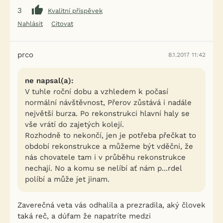
3
Kvalitní příspěvek
Nahlásit
Citovat
prco
8.1.2017 11:42
ne napsal(a):
V tuhle roční dobu a vzhledem k počasí
normální návštěvnost, Přerov zůstává i nadále
největší burza. Po rekonstrukci hlavní haly se
vše vrátí do zajetých kolejí.
Rozhodně to nekončí, jen je potřeba přečkat to
období rekonstrukce a můžeme být vděčni, že
nás chovatele tam i v průběhu rekonstrukce
nechají. No a komu se nelíbí ať nám p...rdel
políbí a může jet jinam.
Zaverečná veta vás odhalila a prezradila, aký človek
taká reč, a dúfam že napatríte medzi