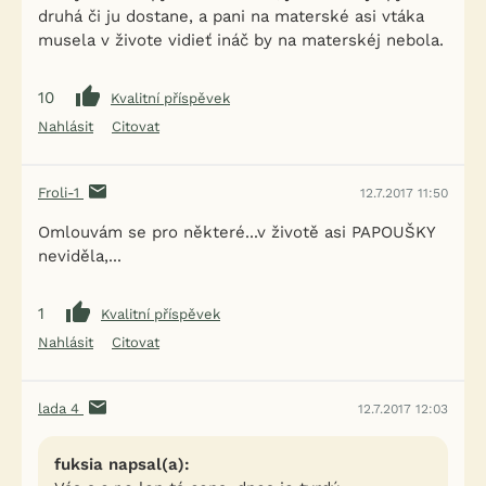
druhá či ju dostane, a pani na materské asi vtáka
musela v živote vidieť ináč by na materskéj nebola.
10
Kvalitní příspěvek
Nahlásit
Citovat
Froli-1
12.7.2017 11:50
Omlouvám se pro některé...v životě asi PAPOUŠKY
neviděla,...
1
Kvalitní příspěvek
Nahlásit
Citovat
lada 4
12.7.2017 12:03
fuksia napsal(a):