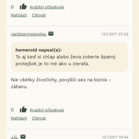
0
Kvalitní příspěvek
Nahlásit
Citovat
rastislavmpavelka
13.7.2017 07:23
hemeroid napsal(a):
To aj keď si chlap alebo žena zoberie špatný
protejšok je to iné ako u zieraťa.
Nie všetky živočíchy, povýšili sex na biznis -
zábavu.
0
Kvalitní příspěvek
Nahlásit
Citovat
J.G.
13.7.2017 10:44