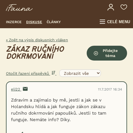
CELÉ MENU
INZERCE
DISKUSE
ČLÁNKY
« Zpět na výpis diskusních vláken
ZÁKAZ RUČNÍHO
Přidejte
DOKRMOVÁNÍ
téma
Otočit řazení příspěvků
eli22
11.7.2017 16:34
Zdravím a zajímalo by mě, jestli a jak se v
Holandsku hlídá a jak funguje zákon zákazu
ručního dokrmování papoušků. Jestli to tam
funguje. Nemáte info? Díky.