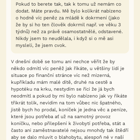
Pokud to berete tak, tak k tomu už nemám co
dodat. Máte pravdu. Mě bylo kolikrát nabízeno
o hodně víc peněz za mládě k dokrmení (jako
že by si ho ten člověk dokrmil např. ve věku 3
týdnů) než za právě osamostatnělé, odstavené.
Nikdy jsem to neudělala, i když si o mě asi
mysleli, že jsem cvok.
V dnešní době se tomu ani nechce věřit že by
někdo odmítl víc peněž jak říkáte, u většiny lidí je
situace po finanční stránce víc než mizerná,
kupříkladu mám malé dítě, druhé na cestě a
hypotéku na krku, nestydím se říci že já bych
neodmítl a pokud by mi bylo nabízeno jak vy říkáte
třikrát tolik, nevidím na tom vůbec nic špatného,
jistě bych ho prodal, koníček je jedna věc a peníze,
které jsou potřeba ať už na samotný provoz
koníčku, nebo přilepšení k živobytí potřeba, stát a
často ani zaměstnavatelé nejsou mnohdy tak štědří
aby se dalo mluvit o blahobytu, alespoň né v naší