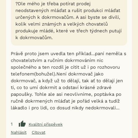
?Dle mého je třeba potírat prodej
neodstavených mláďat a rušit produkci mláďat
určených k dokrmovačům. A asi byste se divili,
kolik velmi známých a velkých chovatelů
produkuje mládé, které ve třech týdnech putují
k dokrmovačům.
Právě proto jsem uvedla ten příklad...paní neměla s
chovatelstvím a ručním dokrmováním nic
společného a ten rozdíl je cítit už i po rozhovoru
telefonem(bohužel).Není dokrmovač jako
dokrmovač, a když už to dělají, tak ať to dělají jen
ti, co to umí dokrmit a odstaví krásné zdravé
papoušky. Tohle ale asi neovlivníme, poptávka po
ručně dokrmených mláďat je pořád velká a tudíž
lákadlo i pro lidi, co dosud nikdy nedokrmovali...
1
Kvalitní příspěvek
Nahlásit
Citovat