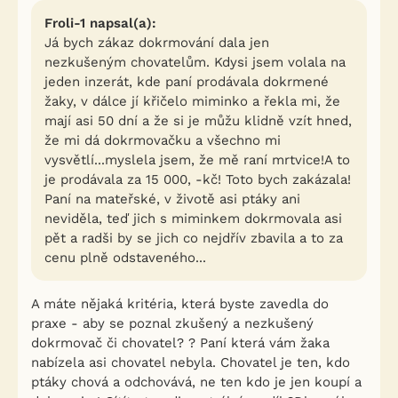
Froli-1 napsal(a):
Já bych zákaz dokrmování dala jen
nezkušeným chovatelům. Kdysi jsem volala na
jeden inzerát, kde paní prodávala dokrmené
žaky, v dálce jí křičelo miminko a řekla mi, že
mají asi 50 dní a že si je můžu klidně vzít hned,
že mi dá dokrmovačku a všechno mi
vysvětlí...myslela jsem, že mě raní mrtvice!A to
je prodávala za 15 000, -kč! Toto bych zakázala!
Paní na mateřské, v životě asi ptáky ani
neviděla, teď jich s miminkem dokrmovala asi
pět a radši by se jich co nejdřív zbavila a to za
cenu plně odstaveného...
A máte nějaká kritéria, která byste zavedla do
praxe - aby se poznal zkušený a nezkušený
dokrmovač či chovatel? ? Paní která vám žaka
nabízela asi chovatel nebyla. Chovatel je ten, kdo
ptáky chová a odchovává, ne ten kdo je jen koupí a