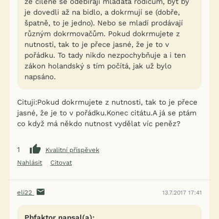
že cíleně se odebírají mláďata rodičům, byť by
je dovedli až na bidlo, a dokrmují se (dobře,
špatně, to je jedno). Nebo se mladí prodávají
různým dokrmovačům. Pokud dokrmujete z
nutnosti, tak to je přece jasné, že je to v
pořádku. To tady nikdo nezpochybňuje a i ten
zákon holandský s tím počítá, jak už bylo
napsáno.
Cituji:Pokud dokrmujete z nutnosti, tak to je přece
jasné, že je to v pořádku.Konec citátu.A já se ptám
co když má někdo nutnost vydělat víc peněz?
1
Kvalitní příspěvek
Nahlásit
Citovat
eli22
13.7.2017 17:41
Pbfaktor napsal(a):