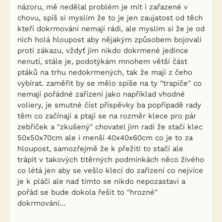
názoru, mě nedělal problém je mít i zařazené v
chovu, spíš si myslím že to je jen zaujatost od těch
kteří dokrmování nemají rádi, ale myslím si že je od
nich holá hloupost aby nějakým způsobem bojovali
proti zákazu, vždyť jim nikdo dokrmené jedince
nenutí, stále je, podotýkám mnohem větší část
ptáků na trhu nedokrmených, tak že mají z čeho
vybírat. zaměřit by se mělo spíše na ty "trapiče" co
nemají pořádné zařízení jako například vhodné
voliery, je smutné číst příspěvky ba popřípadě rady
těm co začínají a ptají se na rozměr klece pro pár
zebřiček a "zkušený" chovatel jim radí že stačí klec
50x50x70cm ale i menší 40x40x60cm co je to za
hloupost, samozřejmě že k přežití to stačí ale
trápit v takových titěrných podmínkách něco živého
co létá jen aby se vešlo klecí do zařízení co nejvíce
je k pláči ale nad tímto se nikdo nepozastaví a
pořád se bude dokola řešit to "hrozné"
dokrmování...