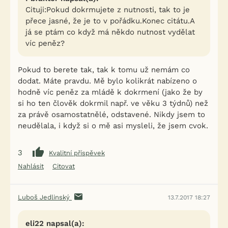
Cituji:Pokud dokrmujete z nutnosti, tak to je
přece jasné, že je to v pořádku.Konec citátu.A
já se ptám co když má někdo nutnost vydělat
víc peněz?
Pokud to berete tak, tak k tomu už nemám co
dodat. Máte pravdu. Mě bylo kolikrát nabízeno o
hodně víc peněz za mládě k dokrmení (jako že by
si ho ten člověk dokrmil např. ve věku 3 týdnů) než
za právě osamostatnělé, odstavené. Nikdy jsem to
neudělala, i když si o mě asi mysleli, že jsem cvok.
3
Kvalitní příspěvek
Nahlásit
Citovat
Luboš Jedlinský
13.7.2017 18:27
eli22 napsal(a):