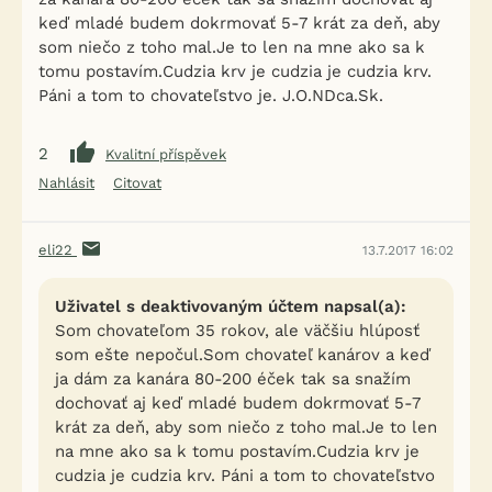
keď mladé budem dokrmovať 5-7 krát za deň, aby
som niečo z toho mal.Je to len na mne ako sa k
tomu postavím.Cudzia krv je cudzia je cudzia krv.
Páni a tom to chovateľstvo je. J.O.NDca.Sk.
2
Kvalitní příspěvek
Nahlásit
Citovat
eli22
13.7.2017 16:02
Uživatel s deaktivovaným účtem napsal(a):
Som chovateľom 35 rokov, ale väčšiu hlúposť
som ešte nepočul.Som chovateľ kanárov a keď
ja dám za kanára 80-200 éček tak sa snažím
dochovať aj keď mladé budem dokrmovať 5-7
krát za deň, aby som niečo z toho mal.Je to len
na mne ako sa k tomu postavím.Cudzia krv je
cudzia je cudzia krv. Páni a tom to chovateľstvo