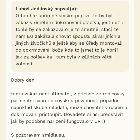
Luboš Jedlinský napsal(a):
O tomhle upřímně slyším poprvé že by byl
zákaz v umělém dokrmování ptactva, jestli už i
tohle by se zakazovalo je to smutné, stačí že
nám EU zakázala chovat spoustu akvarijních a
jiných živočichů a ještě aby se úřady montovali
do dokrmování, bože kde to jsme! to je horší
jak za bolševika i tam byla v zálibách větší
volnost..
Dobry den,
tento zakaz neni ultimatni, v pripade ze rodicovky
par neplni svou ridicovskou povinnost, pripadne
napriklad skube mladata, muze chovatel k rucnimu
dokrmovani pristoupit. Dovedete si asi predstavit
jak by podobne narizeni fungovalo v CR ;)
S pozdravem smidla.eu.