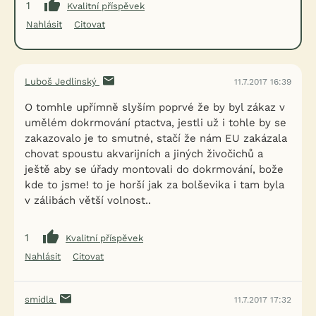
1
Kvalitní příspěvek
Nahlásit
Citovat
Luboš Jedlinský
11.7.2017 16:39
O tomhle upřímně slyším poprvé že by byl zákaz v
umělém dokrmování ptactva, jestli už i tohle by se
zakazovalo je to smutné, stačí že nám EU zakázala
chovat spoustu akvarijních a jiných živočichů a
ještě aby se úřady montovali do dokrmování, bože
kde to jsme! to je horší jak za bolševika i tam byla
v zálibách větší volnost..
1
Kvalitní příspěvek
Nahlásit
Citovat
smidla
11.7.2017 17:32