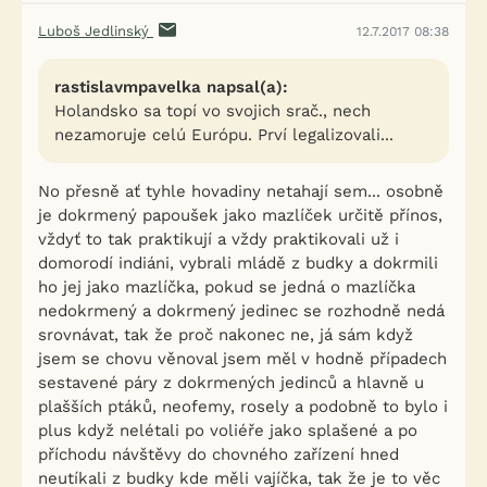
Luboš Jedlinský
12.7.2017 08:38
rastislavmpavelka napsal(a):
Holandsko sa topí vo svojich srač., nech
nezamoruje celú Európu. Prví legalizovali...
No přesně ať tyhle hovadiny netahají sem... osobně
je dokrmený papoušek jako mazlíček určitě přínos,
vždyť to tak praktikují a vždy praktikovali už i
domorodí indiáni, vybrali mládě z budky a dokrmili
ho jej jako mazlíčka, pokud se jedná o mazlíčka
nedokrmený a dokrmený jedinec se rozhodně nedá
srovnávat, tak že proč nakonec ne, já sám když
jsem se chovu věnoval jsem měl v hodně případech
sestavené páry z dokrmených jedinců a hlavně u
plašších ptáků, neofemy, rosely a podobně to bylo i
plus když nelétali po voliéře jako splašené a po
příchodu návštěvy do chovného zařízení hned
neutíkali z budky kde měli vajíčka, tak že je to věc