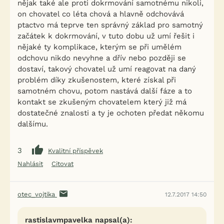
nějak také ale proti dokrmování samotnému nikoli,
on chovatel co léta chová a hlavně odchovává
ptactvo má teprve ten správný základ pro samotný
začátek k dokrmování, v tuto dobu už umí řešit i
nějaké ty komplikace, kterým se při umělém
odchovu nikdo nevyhne a dřív nebo později se
dostaví, takový chovatel už umí reagovat na daný
problém díky zkušenostem, které získal při
samotném chovu, potom nastává další fáze a to
kontakt se zkušeným chovatelem který již má
dostatečné znalosti a ty je ochoten předat někomu
dalšímu.
3
Kvalitní příspěvek
Nahlásit
Citovat
otec_vojtika
12.7.2017 14:50
rastislavmpavelka napsal(a):