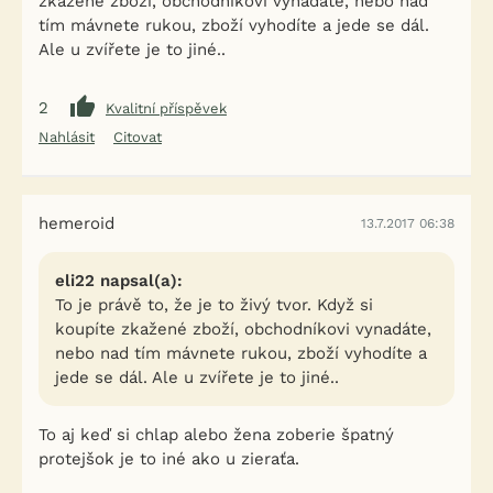
zkažené zboží, obchodníkovi vynadáte, nebo nad
tím mávnete rukou, zboží vyhodíte a jede se dál.
Ale u zvířete je to jiné..
2
Kvalitní příspěvek
Nahlásit
Citovat
hemeroid
13.7.2017 06:38
eli22 napsal(a):
To je právě to, že je to živý tvor. Když si
koupíte zkažené zboží, obchodníkovi vynadáte,
nebo nad tím mávnete rukou, zboží vyhodíte a
jede se dál. Ale u zvířete je to jiné..
To aj keď si chlap alebo žena zoberie špatný
protejšok je to iné ako u zieraťa.