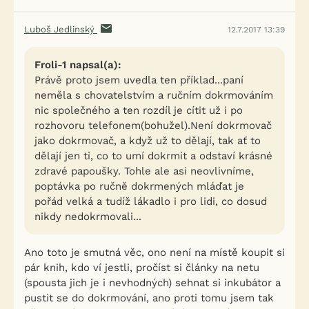
Luboš Jedlinský
12.7.2017 13:39
Froli-1 napsal(a):
Právě proto jsem uvedla ten příklad...paní
neměla s chovatelstvím a ručním dokrmováním
nic společného a ten rozdíl je cítit už i po
rozhovoru telefonem(bohužel).Není dokrmovač
jako dokrmovač, a když už to dělají, tak ať to
dělají jen ti, co to umí dokrmit a odstaví krásné
zdravé papoušky. Tohle ale asi neovlivníme,
poptávka po ručně dokrmených mláďat je
pořád velká a tudíž lákadlo i pro lidi, co dosud
nikdy nedokrmovali...
Ano toto je smutná věc, ono není na místě koupit si
pár knih, kdo ví jestli, pročíst si články na netu
(spousta jich je i nevhodných) sehnat si inkubátor a
pustit se do dokrmování, ano proti tomu jsem tak