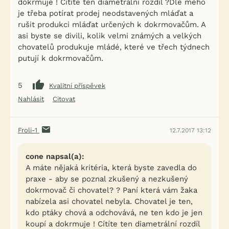
dokrmuje ! Cítíte ten diametrální rozdíl ?Dle mého
je třeba potírat prodej neodstavených mláďat a
rušit produkci mláďat určených k dokrmovačům. A
asi byste se divili, kolik velmi známých a velkých
chovatelů produkuje mládé, které ve třech týdnech
putují k dokrmovačům.
5
Kvalitní příspěvek
Nahlásit
Citovat
Froli-1
12.7.2017 13:12
cone napsal(a):
A máte nějaká kritéria, která byste zavedla do
praxe - aby se poznal zkušený a nezkušený
dokrmovač či chovatel? ? Paní která vám žaka
nabízela asi chovatel nebyla. Chovatel je ten,
kdo ptáky chová a odchovává, ne ten kdo je jen
koupí a dokrmuje ! Cítíte ten diametrální rozdíl