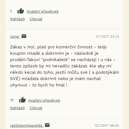
1
Kvalitní příspěvek
Nahlásit
Citovat
cone
11.7.2017 23:13
Zákaz v Hol. platí pro komerční činnost - tedy
koupím mladé a dokrmím je - následně je
prodám.Takoví "podnikatelé" se nacházejí i u nás -
tento způsob by mi nevadilo zakázat. Ale aby mi
někdo kecal do toho, jestli můžu své ( a podotýkám
SVÉ) mláďata dokrmit nebo je mám nechat
uhynout - to bych ho hnal !
11
Kvalitní příspěvek
Nahlásit
Citovat
rastislavmpavelka
12.7.2017 08:02