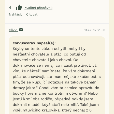
4
Kvalitní příspěvek
Nahlásit
Citovat
eli22
11.7.2017 21:50
corvuscorax napsal(a):
Kdyby se tento zákon uchytil, nebyli by
nešťastní chovatelé a ptáci co putují od
chovatele chovateli jako chovní. Od
dokrmovače se nemají co naučit pro život. Já
vím, že někteří namítnete, že vám dokrmení
ptáci odchovávají, ale mám nějaké zkušenosti s
tím, že se kupující dotazuje na takové banální
dotazy jako: " Chodí vám ta samice opravdu do
budky horem a ne kontrolním otvorem? Nebo
jestli krmí oba rodiče, případně odkdy jsem
dokrmil mladé, když staří nekrmili.". Také jsem
viděl mluvícího králováka, který nechal z 6