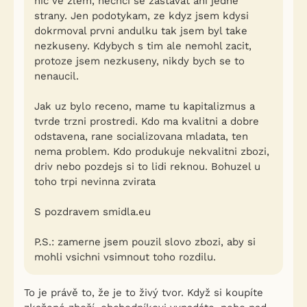
nic ve zlem, nechci se zastavat ani jedne
strany. Jen podotykam, ze kdyz jsem kdysi
dokrmoval prvni andulku tak jsem byl take
nezkuseny. Kdybych s tim ale nemohl zacit,
protoze jsem nezkuseny, nikdy bych se to
nenaucil.
Jak uz bylo receno, mame tu kapitalizmus a
tvrde trzni prostredi. Kdo ma kvalitni a dobre
odstavena, rane socializovana mladata, ten
nema problem. Kdo produkuje nekvalitni zbozi,
driv nebo pozdejs si to lidi reknou. Bohuzel u
toho trpi nevinna zvirata
S pozdravem smidla.eu
P.S.: zamerne jsem pouzil slovo zbozi, aby si
mohli vsichni vsimnout toho rozdilu.
To je právě to, že je to živý tvor. Když si koupíte