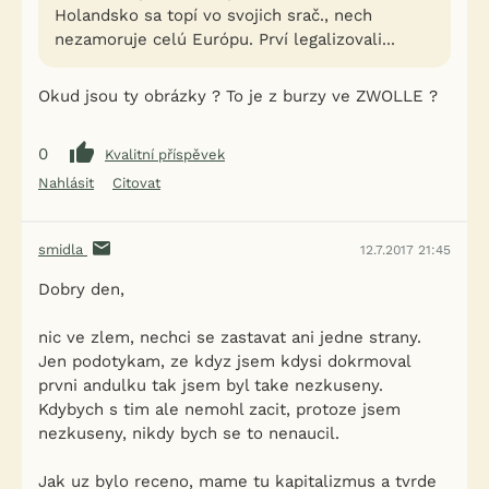
Holandsko sa topí vo svojich srač., nech
nezamoruje celú Európu. Prví legalizovali...
Okud jsou ty obrázky ? To je z burzy ve ZWOLLE ?
0
Kvalitní příspěvek
Nahlásit
Citovat
smidla
12.7.2017 21:45
Dobry den,
nic ve zlem, nechci se zastavat ani jedne strany.
Jen podotykam, ze kdyz jsem kdysi dokrmoval
prvni andulku tak jsem byl take nezkuseny.
Kdybych s tim ale nemohl zacit, protoze jsem
nezkuseny, nikdy bych se to nenaucil.
Jak uz bylo receno, mame tu kapitalizmus a tvrde