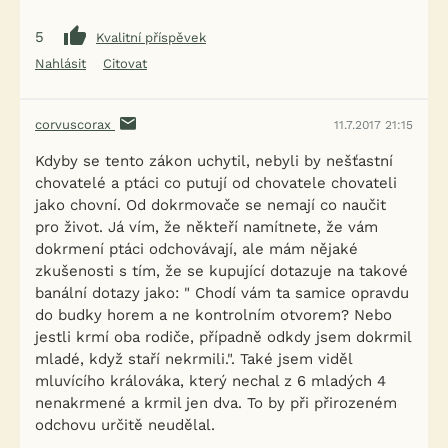
5
Kvalitní příspěvek
Nahlásit
Citovat
corvuscorax
11.7.2017 21:15
Kdyby se tento zákon uchytil, nebyli by nešťastní
chovatelé a ptáci co putují od chovatele chovateli
jako chovní. Od dokrmovače se nemají co naučit
pro život. Já vím, že někteří namítnete, že vám
dokrmení ptáci odchovávají, ale mám nějaké
zkušenosti s tím, že se kupující dotazuje na takové
banální dotazy jako: " Chodí vám ta samice opravdu
do budky horem a ne kontrolním otvorem? Nebo
jestli krmí oba rodiče, případně odkdy jsem dokrmil
mladé, když staří nekrmili.". Také jsem viděl
mluvícího králováka, který nechal z 6 mladých 4
nenakrmené a krmil jen dva. To by při přirozeném
odchovu určitě neudělal.