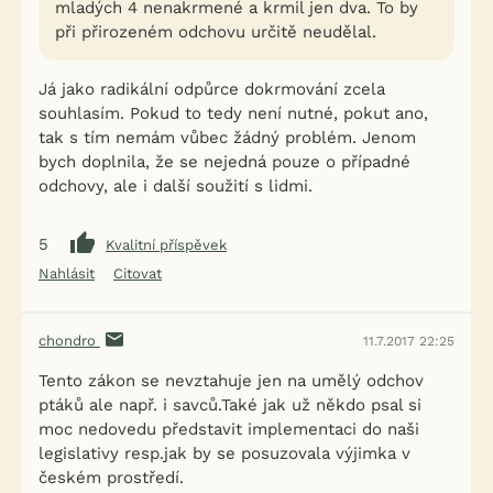
mladých 4 nenakrmené a krmil jen dva. To by
při přirozeném odchovu určitě neudělal.
Já jako radikální odpůrce dokrmování zcela
souhlasím. Pokud to tedy není nutné, pokut ano,
tak s tím nemám vůbec žádný problém. Jenom
bych doplnila, že se nejedná pouze o případné
odchovy, ale i další soužití s lidmi.
5
Kvalitní příspěvek
Nahlásit
Citovat
chondro
11.7.2017 22:25
Tento zákon se nevztahuje jen na umělý odchov
ptáků ale např. i savců.Také jak už někdo psal si
moc nedovedu představit implementaci do naši
legislativy resp.jak by se posuzovala výjimka v
českém prostředí.