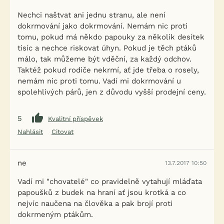
Nechci naštvat ani jednu stranu, ale není
dokrmování jako dokrmování. Nemám nic proti
tomu, pokud má někdo papouky za několik desítek
tisíc a nechce riskovat úhyn. Pokud je těch ptáků
málo, tak můžeme být vděční, za každý odchov.
Taktéž pokud rodiče nekrmí, ať jde třeba o rosely,
nemám nic proti tomu. Vadí mi dokrmování u
spolehlivých párů, jen z důvodu vyšší prodejní ceny.
5
Kvalitní příspěvek
Nahlásit
Citovat
ne
13.7.2017 10:50
Vadí mi "chovatelé" co pravidelně vytahují mláďata
papoušků z budek na hraní ať jsou krotká a co
nejvíc naučena na člověka a pak brojí proti
dokrmeným ptákům.