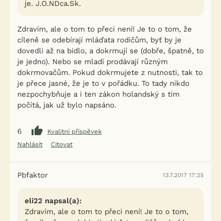
je. J.O.NDca.Sk.
Zdravím, ale o tom to přeci není! Je to o tom, že
cíleně se odebírají mláďata rodičům, byť by je
dovedli až na bidlo, a dokrmují se (dobře, špatně, to
je jedno). Nebo se mladí prodávají různým
dokrmovačům. Pokud dokrmujete z nutnosti, tak to
je přece jasné, že je to v pořádku. To tady nikdo
nezpochybňuje a i ten zákon holandský s tím
počítá, jak už bylo napsáno.
6
Kvalitní příspěvek
Nahlásit
Citovat
Pbfaktor
13.7.2017 17:25
eli22 napsal(a):
Zdravím, ale o tom to přeci není! Je to o tom,