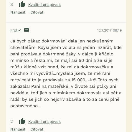
3
Kvalitní příspěvek
Nahlásit
Citovat
Froli-1
12.7.2017 09:19
Já bych zákaz dokrmování dala jen nezkušeným
chovatelům. Kdysi jsem volala na jeden inzerát, kde
paní prodávala dokrmené žaky, v dálce jí křičelo
miminko a řekla mi, že mají asi 50 dní a že si je
můžu klidně vzít hned, že mi dá dokrmovačku a
všechno mi vysvětlí...myslela jsem, že mě raní
mrtvice!A to je prodávala za 15 000, -kč! Toto bych
zakázala! Paní na mateřské, v životě asi ptáky ani
neviděla, teď jich s miminkem dokrmovala asi pět a
radši by se jich co nejdřív zbavila a to za cenu plně
odstaveného...
2
Kvalitní příspěvek
Nahlásit
Citovat