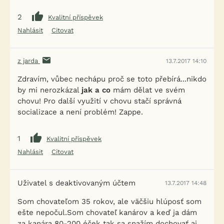
2
Kvalitní příspěvek
Nahlásit
Citovat
z jarda
13.7.2017 14:10
Zdravím, vůbec nechápu proč se toto přebírá...nikdo
by mi nerozkázal
jak a co
mám dělat ve svém
chovu! Pro další využití v chovu stačí správná
socializace a není problém! Zappe.
1
Kvalitní příspěvek
Nahlásit
Citovat
Uživatel s deaktivovaným účtem
13.7.2017 14:48
Som chovateľom 35 rokov, ale väčšiu hlúposť som
ešte nepočul.Som chovateľ kanárov a keď ja dám
za kanára 80-200 éček tak sa snažím dochovať aj