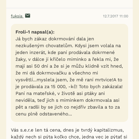
fuksia
12.7.2017 11:00
Froli-1 napsal(a):
Já bych zákaz dokrmování dala jen
nezkušeným chovatelům. Kdysi jsem volala na
jeden inzerát, kde paní prodávala dokrmené
žaky, v dálce jí křičelo miminko a řekla mi, že
mají asi 50 dní a že si je můžu klidně vzít hned,
že mi dá dokrmovačku a všechno mi
vysvětlí...myslela jsem, že mě raní mrtvice!A to
je prodávala za 15 000, -kč! Toto bych zakázala!
Paní na mateřské, v životě asi ptáky ani
neviděla, teď jich s miminkem dokrmovala asi
pět a radši by se jich co nejdřív zbavila a to za
cenu plně odstaveného...
Vás s.e.r.e len tá cena, dnes je tvrdý kapitalizmus,
každý nech si pýta koľko chce, jedna vec je pýtať si