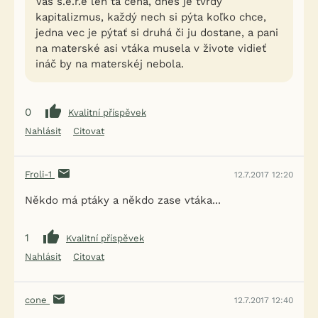
Vás s.e.r.e len tá cena, dnes je tvrdý
kapitalizmus, každý nech si pýta koľko chce,
jedna vec je pýtať si druhá či ju dostane, a pani
na materské asi vtáka musela v živote vidieť
ináč by na materskéj nebola.
0
Kvalitní příspěvek
Nahlásit
Citovat
Froli-1
12.7.2017 12:20
Někdo má ptáky a někdo zase vtáka...
1
Kvalitní příspěvek
Nahlásit
Citovat
cone
12.7.2017 12:40