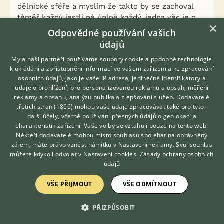
dělnické sféře a myslím že takto by se zachoval
téměř každý jestli né úplně každý, jedna věc je o
×
tom básnit jak by toto člověk neudělal a druhá věc
Odpovědné používání vašich
je realita o které ale pravdivě nenapíše.
údajů
My a naši partneři používáme soubory cookie a podobné technologie
2
Kvalitní příspěvek
k ukládání a zpřístupnění informací ve vašem zařízení a ke zpracování
osobních údajů, jako je vaše IP adresa, jedinečné identifikátory a
Nahlásit
Citovat
údaje o prohlížení, pro personalizovanou reklamu a obsah, měření
reklamy a obsahu, analýzu publika a zlepšování služeb.
Dodavatelé
třetích stran (1866)
mohou vaše údaje zpracovávat také pro tyto i
Bartr
Hledáte zvířecího kamaráda?
13.7.2017 19:00
další účely, včetně používání přesných údajů o geolokaci a
Zdarma vám poradí
charakteristik zařízení. Vaše volby se vztahují pouze na tento web.
VETERINÁŘ ONLINE
Někteří dodavatelé mohou místo souhlasu spoléhat na oprávněný
eli22 napsal(a):
KONZULTOVAT S
zájem; máte právo vznést námitku v
Nastavení reklamy
. Svůj souhlas
Pokud to berete tak, tak k tomu už nemám co
VETERINÁŘEM
můžete kdykoli odvolat v
Nastavení cookies
.
Zásady ochrany osobních
dodat. Máte pravdu. Mě bylo kolikrát nabízeno
údajů
o hodně víc peněz za mládě k dokrmení (jako
že by si ho ten člověk dokrmil např. ve věku 3
VŠE PŘIJMOUT
VŠE ODMÍTNOUT
týdnů) než za právě osamostatnělé, odstavené.
Nikdy jsem to neudělala, i když si o mě asi
PŘIZPŮSOBIT
mysleli, že jsem cvok.