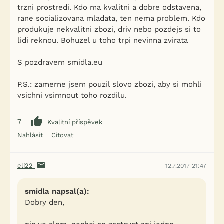
trzni prostredi. Kdo ma kvalitni a dobre odstavena,
rane socializovana mladata, ten nema problem. Kdo
produkuje nekvalitni zbozi, driv nebo pozdejs si to
lidi reknou. Bohuzel u toho trpi nevinna zvirata
S pozdravem smidla.eu
P.S.: zamerne jsem pouzil slovo zbozi, aby si mohli
vsichni vsimnout toho rozdilu.
7
Kvalitní příspěvek
Nahlásit
Citovat
eli22
12.7.2017 21:47
smidla napsal(a):
Dobry den,