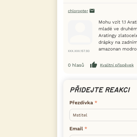
chloropter
Mohu vzít 1.1 Ara
mladé ve druhém 
Aratingy zlatoce
drápky na zadním
amazonan modro
XXX.XXX.157.93
0
hlasů
Kvalitní příspěvek
PŘIDEJTE REAKCI
Přezdívka
Email