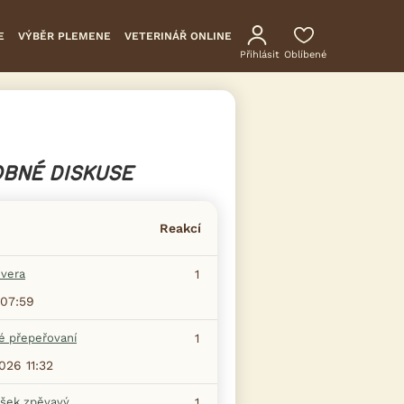
E
VÝBĚR PLEMENE
VETERINÁŘ ONLINE
Přihlásit
Oblíbené
BNÉ DISKUSE
Reakcí
evera
1
07:59
é přepeřovaní
1
2026 11:32
šek zpěvavý
1