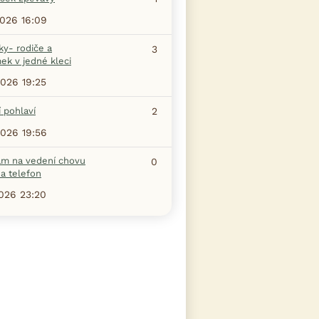
2026 16:09
ky- rodiče a
3
ek v jedné kleci
2026 19:25
 pohlaví
2
2026 19:56
am na vedení chovu
0
a telefon
2026 23:20