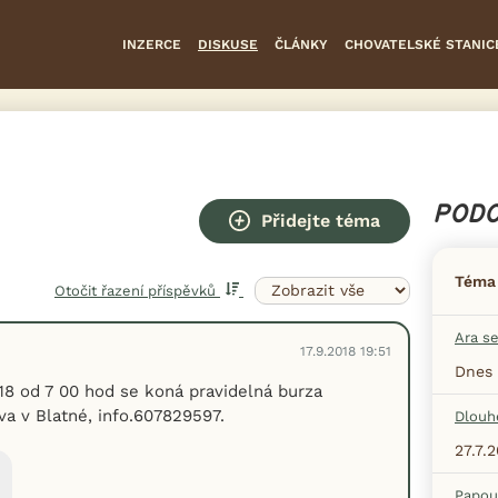
INZERCE
DISKUSE
ČLÁNKY
CHOVATELSKÉ STANIC
PODO
Přidejte téma
Téma
Otočit řazení příspěvků
Ara s
17.9.2018 19:51
Dnes 
18 od 7 00 hod se koná pravidelná burza
va v Blatné, info.607829597.
Dlouh
27.7.
Papou