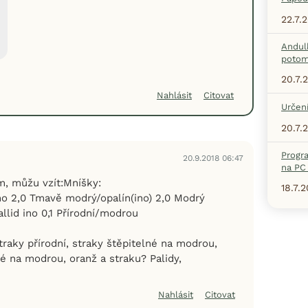
22.7.
Andul
potom
20.7.
Nahlásit
Citovat
Určení
20.7.
Progr
20.9.2018 06:47
na PC 
, můžu vzít:Mníšky:
18.7.
no 2,0 Tmavě modrý/opalín(ino) 2,0 Modrý
allid ino 0,1 Přírodní/modrou
traky přírodní, straky štěpitelné na modrou,
né na modrou, oranž a straku? Palidy,
Nahlásit
Citovat