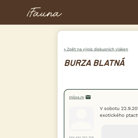
« Zpět na výpis diskusních vláken
BURZA BLATNÁ
milos.m
V sobotu 22.9.20
exotického ptact
XXX.XXX.252.205