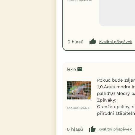
0
hlasů
Kvalitní příspěvek
lexin
Pokud bude zájem
1,0 Aqua modrá i
pallid1,0 Modrý p
Zpěváky:
Oranže opalíny, s
XXX.XXX.120.178
přírodní štěpitel
0
hlasů
Kvalitní příspěvek