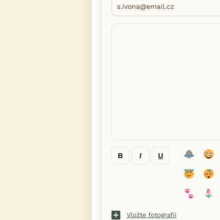
B
I
U
Vložte fotografii