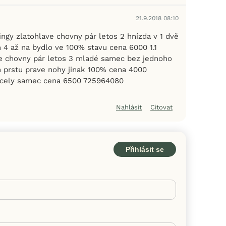
21.9.2018 08:10
tingy zlatohlave chovny pár letos 2 hnízda v 1 dvě
4 až na bydlo ve 100% stavu cena 6000 1.1
le chovny pár letos 3 mladé samec bez jednoho
 prstu prave nohy jinak 100% cena 4000
cely samec cena 6500 725964080
Nahlásit
Citovat
Přihlásit se