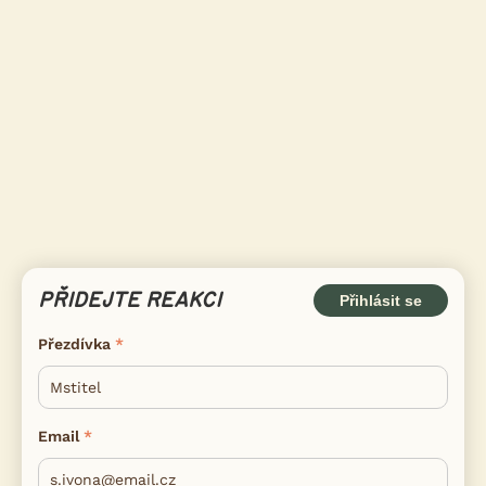
PŘIDEJTE REAKCI
Přihlásit se
Přezdívka
Email