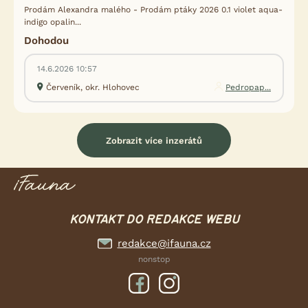
Prodám Alexandra malého - Prodám ptáky 2026 0.1 violet aqua-
indigo opalin...
Dohodou
14.6.2026 10:57
Červeník, okr. Hlohovec
Pedropap...
Zobrazit více inzerátů
KONTAKT DO REDAKCE WEBU
redakce@ifauna.cz
nonstop