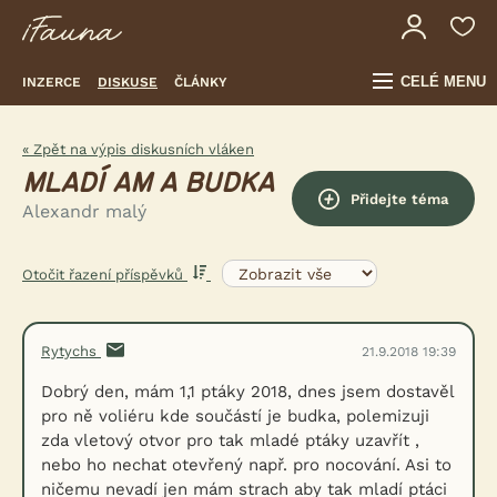
CELÉ MENU
INZERCE
DISKUSE
ČLÁNKY
« Zpět na výpis diskusních vláken
MLADÍ AM A BUDKA
Přidejte téma
Alexandr malý
Otočit řazení příspěvků
Rytychs
21.9.2018 19:39
Dobrý den, mám 1,1 ptáky 2018, dnes jsem dostavěl
pro ně voliéru kde součástí je budka, polemizuji
zda vletový otvor pro tak mladé ptáky uzavřít ,
nebo ho nechat otevřený např. pro nocování. Asi to
ničemu nevadí jen mám strach aby tak mladí ptáci