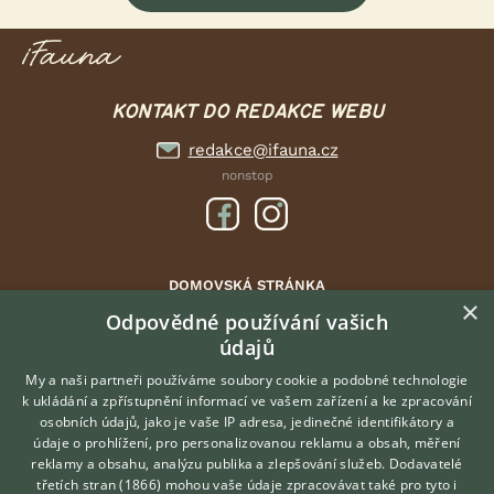
KONTAKT DO REDAKCE WEBU
redakce@ifauna.cz
nonstop
DOMOVSKÁ STRÁNKA
×
INZERCE
Odpovědné používání vašich
údajů
DISKUSE
ČLÁNKY
My a naši partneři používáme soubory cookie a podobné technologie
k ukládání a zpřístupnění informací ve vašem zařízení a ke zpracování
ATLAS
osobních údajů, jako je vaše IP adresa, jedinečné identifikátory a
údaje o prohlížení, pro personalizovanou reklamu a obsah, měření
O nás
reklamy a obsahu, analýzu publika a zlepšování služeb.
Dodavatelé
třetích stran (1866)
mohou vaše údaje zpracovávat také pro tyto i
Kontakt
Hledáte zvířecího kamaráda?