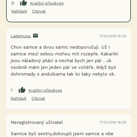
0
Kvalitní příspěvek
Nahlásit
Citovat
Ladamusa
17.10.2018 15:33
Chov samce a dvou samic nedoporučuji. Už i
samice mezi sebou mohou mít rozepře. Kakariki
jsou náladový ptáci a nechal bych jen pár . Já
osobně mám jen jeden pár ve voliéře. Když byli
dohromady s andulkama tak to taky nebylo ok.
1
Kvalitní příspěvek
Nahlásit
Citovat
Neregistrovaný uživatel
17.10.2018 16:20
Samice byli sestry,dokoupil jsem samce a obe