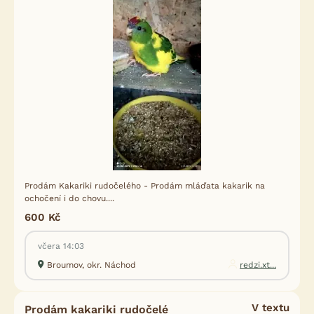
Prodám Kakariki rudočelého - Prodám mláďata kakarik na
ochočení i do chovu....
600 Kč
včera 14:03
Broumov, okr. Náchod
redzi.xt...
V textu
Prodám kakariki rudočelé