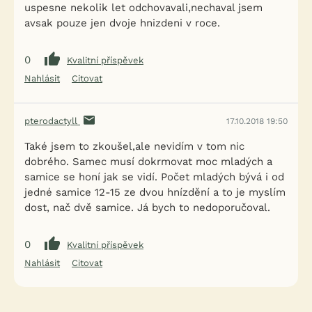
uspesne nekolik let odchovavali,nechaval jsem
avsak pouze jen dvoje hnizdeni v roce.
0
Kvalitní příspěvek
Nahlásit
Citovat
pterodactyll
17.10.2018 19:50
Také jsem to zkoušel,ale nevidím v tom nic
dobrého. Samec musí dokrmovat moc mladých a
samice se honí jak se vidí. Počet mladých bývá i od
jedné samice 12-15 ze dvou hnízdění a to je myslím
dost, nač dvě samice. Já bych to nedoporučoval.
0
Kvalitní příspěvek
Nahlásit
Citovat