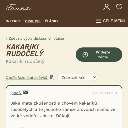
CELÉ MENU
INZERCE
DISKUSE
ČLÁNKY
« Zpět na výpis diskusních vláken
KAKARIKI
Přidejte
RUDOČELÝ
téma
Kakariki rudočelý
Otočit řazení příspěvků
jonÁŠ
17.10.2018 12:07
Jaké máte zkušenosti s chovem kakariků
rudočelých a to jednoho samce a dvouch samic ve
velké voliéře. Jde to. Děkuji