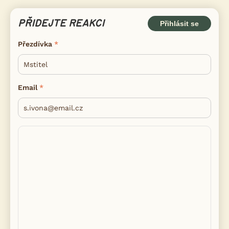
PŘIDEJTE REAKCI
Přihlásit se
Přezdívka
Email