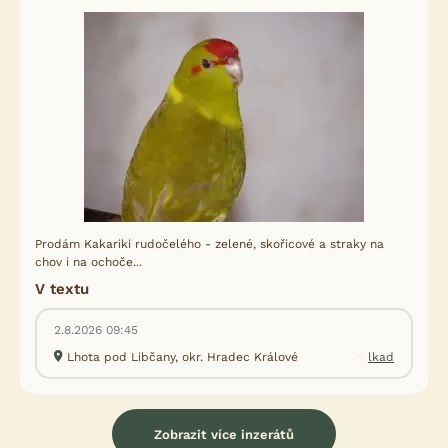
Prodám Kakariki rudočelého - zelené, skořicové a straky na
chov i na ochoče...
V textu
2.8.2026 09:45
Lhota pod Libčany, okr. Hradec Králové
lkad
Zobrazit více inzerátů