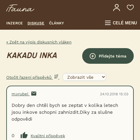
CELÉ MENU
INZERCE
DISKUSE
ČLÁNKY
« Zpět na výpis diskusních vláken
KAKADU INKA
Přidejte téma
Otočit řazení příspěvků
m.vrubel
24.10.2018 15:03
Dobry den chtěl bych se zeptat v kolika letech
jsou inkove schopni zahnizdit.Diky za slušne
odpovědi
0
Kvalitní příspěvek