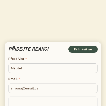
PŘIDEJTE REAKCI
Přihlásit se
Přezdívka
Email