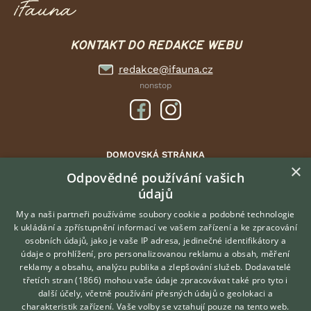
KONTAKT DO REDAKCE WEBU
redakce@ifauna.cz
nonstop
DOMOVSKÁ STRÁNKA
×
INZERCE
Odpovědné používání vašich
údajů
DISKUSE
ČLÁNKY
My a naši partneři používáme soubory cookie a podobné technologie
k ukládání a zpřístupnění informací ve vašem zařízení a ke zpracování
ATLAS
osobních údajů, jako je vaše IP adresa, jedinečné identifikátory a
údaje o prohlížení, pro personalizovanou reklamu a obsah, měření
O nás
reklamy a obsahu, analýzu publika a zlepšování služeb.
Dodavatelé
třetích stran (1866)
mohou vaše údaje zpracovávat také pro tyto i
Kontakt
Hledáte zvířecího kamaráda?
další účely, včetně používání přesných údajů o geolokaci a
Zdarma vám poradí
Možnosti zvýraznění inzerátů
charakteristik zařízení. Vaše volby se vztahují pouze na tento web.
VETERINÁŘ ONLINE