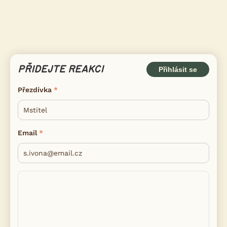
PŘIDEJTE REAKCI
Přihlásit se
Přezdívka
Email