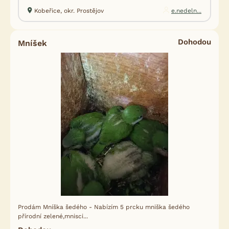
Kobeřice, okr. Prostějov
e.nedeln...
Dohodou
Mníšek
Prodám Mníška šedého - Nabízím 5 prcku mniška šedého
přírodní zelené,mnisci...