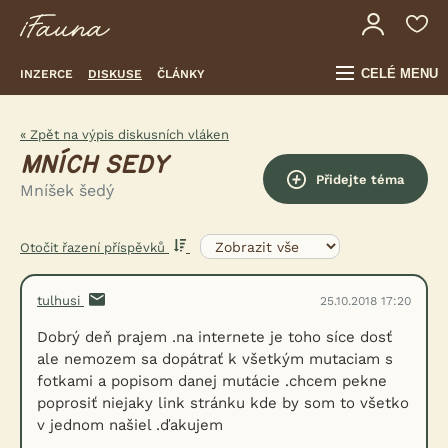
CELÉ MENU
INZERCE
DISKUSE
ČLÁNKY
« Zpět na výpis diskusních vláken
MNÍCH SEDY
Přidejte téma
Mníšek šedý
Otočit řazení příspěvků
tulhusi
25.10.2018 17:20
Dobrý deň prajem .na internete je toho síce dosť
ale nemozem sa dopátrať k všetkým mutaciam s
fotkami a popisom danej mutácie .chcem pekne
poprosiť niejaky link stránku kde by som to všetko
v jednom našiel .ďakujem