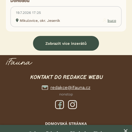
Dohodou
19.7.2026 17:25
Mikulovice, okr. Jeseník
buco
Zobrazit více inzerátů
KONTAKT DO REDAKCE WEBU
redakce@ifauna.cz
nonstop
DOMOVSKÁ STRÁNKA
×
INZERCE