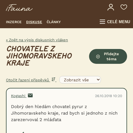
CELÉ MENU
INZERCE
DISKUSE
ČLÁNKY
« Zpět na výpis diskusních vláken
CHOVATELE Z
Přidejte
JIHOMORAVSKEHO
téma
KRAJE
Otočit řazení příspěvků
Kogashi
26.10.2018 10:20
Dobrý den hledám chovatel pyrur z
Jihomoravskeho kraje, rad bych si jednoho z nich
zarezervoval 2 mláďata