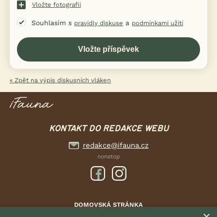
Vložte fotografii
Souhlasím s
a
pravidly diskuse
podmínkami užití
« Zpět na výpis diskusních vláken
KONTAKT DO REDAKCE WEBU
redakce@ifauna.cz
nonstop
DOMOVSKÁ STRÁNKA
×