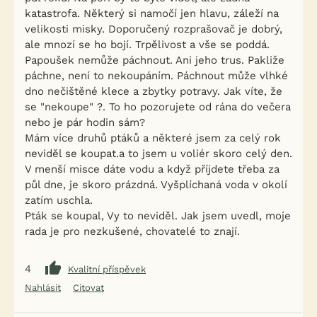
katastrofa. Některý si namočí jen hlavu, záleží na
velikosti misky. Doporučený rozprašovač je dobrý,
ale mnozí se ho bojí. Trpělivost a vše se poddá.
Papoušek nemůže páchnout. Ani jeho trus. Pakliže
páchne, není to nekoupáním. Páchnout může vlhké
dno nečištěné klece a zbytky potravy. Jak víte, že
se "nekoupe" ?. To ho pozorujete od rána do večera
nebo je pár hodin sám?
Mám více druhů ptáků a některé jsem za celý rok
neviděl se koupat.a to jsem u voliér skoro celý den.
V menší misce dáte vodu a když příjdete třeba za
půl dne, je skoro prázdná. Vyšplíchaná voda v okolí
zatím uschla.
Pták se koupal, Vy to neviděl. Jak jsem uvedl, moje
rada je pro nezkušené, chovatelé to znají.
4
Kvalitní příspěvek
Nahlásit
Citovat