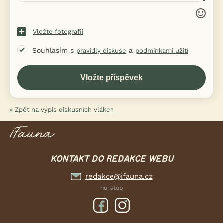
Vložte fotografii
Souhlasím s
a
pravidly diskuse
podmínkami užití
« Zpět na výpis diskusních vláken
KONTAKT DO REDAKCE WEBU
redakce@ifauna.cz
nonstop