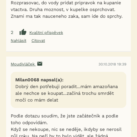
Rozprasovac, do vody pridat pripravok na kupanie
vtactva. Druha moznost, v kupelke osprchovat.
Znami ma tak nauceneho zaka, sam ide do sprchy.
2
Kvalitní příspěvek
Nahlásit
Citovat
Moudivláček
30.10.2018 19:39
Milan0068 napsal(a):
Dobrý den potřebuji poradit...mám amazoňana
ale nechce se koupat...začíná trochu smrdět
moči co mám delat
Podle dotazu soudím, že jste začátečník a podle
toho odpovídám.
Když se nekoupe, nic se neděje, ikdyby se nerosil
půl roku. Na peří by to bylo vidět, ale žádná