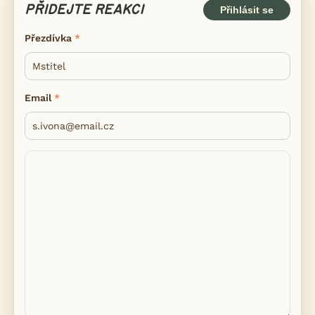
PŘIDEJTE REAKCI
Přihlásit se
Přezdívka
Email