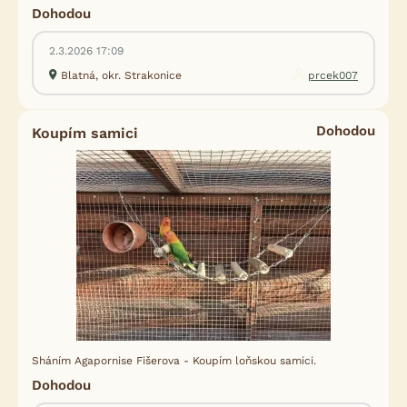
Dohodou
2.3.2026 17:09
Blatná, okr. Strakonice
prcek007
Dohodou
Koupím samici
Sháním Agapornise Fišerova - Koupím loňskou samici.
Dohodou