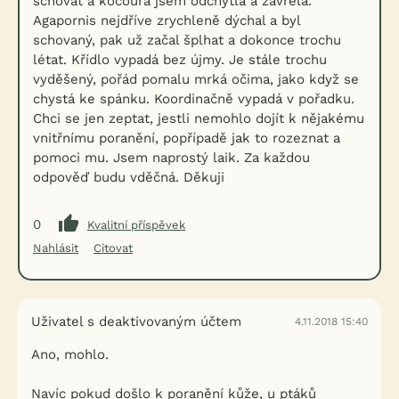
schovat a kocoura jsem odchytla a zavřela.
Agapornis nejdříve zrychleně dýchal a byl
schovaný, pak už začal šplhat a dokonce trochu
létat. Křídlo vypadá bez újmy. Je stále trochu
vyděšený, pořád pomalu mrká očima, jako když se
chystá ke spánku. Koordinačně vypadá v pořadku.
Chci se jen zeptat, jestli nemohlo dojít k nějakému
vnitřnímu poranění, popřípadě jak to rozeznat a
pomoci mu. Jsem naprostý laik. Za každou
odpověď budu vděčná. Děkuji
0
Kvalitní příspěvek
Nahlásit
Citovat
Uživatel s deaktivovaným účtem
4.11.2018 15:40
Ano, mohlo.
Navíc pokud došlo k poranění kůže, u ptáků