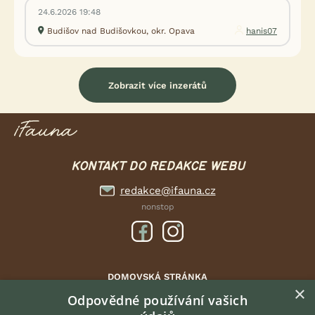
24.6.2026 19:48
Budišov nad Budišovkou, okr. Opava
hanis07
Zobrazit více inzerátů
KONTAKT DO REDAKCE WEBU
redakce@ifauna.cz
nonstop
DOMOVSKÁ STRÁNKA
×
INZERCE
Odpovědné používání vašich
DISKUSE