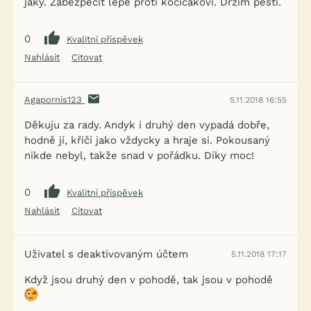
jaký. Zabezpečit lépe proti kočičákovi. Držím pěsti.
0
Kvalitní příspěvek
Nahlásit
Citovat
Agapornis123
5.11.2018 16:55
Děkuju za rady. Andyk i druhý den vypadá dobře,
hodně jí, křičí jako vždycky a hraje si. Pokousaný
nikde nebyl, takže snad v pořádku. Díky moc!
0
Kvalitní příspěvek
Nahlásit
Citovat
Uživatel s deaktivovaným účtem
5.11.2018 17:17
Když jsou druhý den v pohodě, tak jsou v pohodě