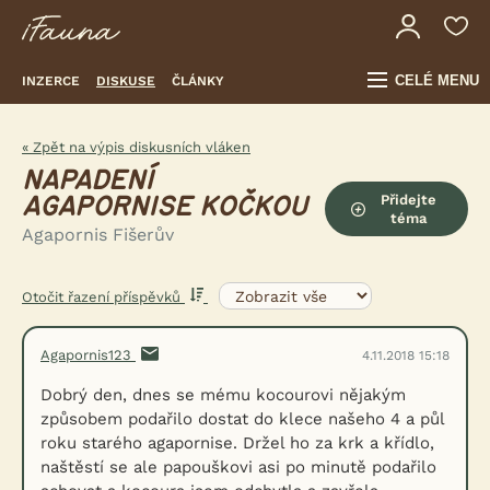
CELÉ MENU
INZERCE
DISKUSE
ČLÁNKY
« Zpět na výpis diskusních vláken
NAPADENÍ
Přidejte
AGAPORNISE KOČKOU
téma
Agapornis Fišerův
Otočit řazení příspěvků
Agapornis123
4.11.2018 15:18
Dobrý den, dnes se mému kocourovi nějakým
způsobem podařilo dostat do klece našeho 4 a půl
roku starého agapornise. Držel ho za krk a křídlo,
naštěstí se ale papouškovi asi po minutě podařilo