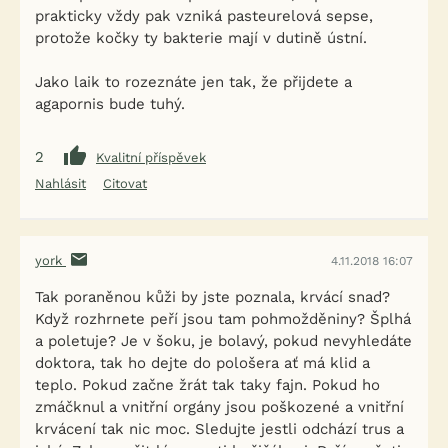
prakticky vždy pak vzniká pasteurelová sepse,
protože kočky ty bakterie mají v dutině ústní.
Jako laik to rozeznáte jen tak, že přijdete a
agapornis bude tuhý.
2
Kvalitní příspěvek
Nahlásit
Citovat
york
4.11.2018 16:07
Tak poraněnou kůži by jste poznala, krvácí snad?
Když rozhrnete peří jsou tam pohmožděniny? Šplhá
a poletuje? Je v šoku, je bolavý, pokud nevyhledáte
doktora, tak ho dejte do pološera ať má klid a
teplo. Pokud začne žrát tak taky fajn. Pokud ho
zmáčknul a vnitřní orgány jsou poškozené a vnitřní
krvácení tak nic moc. Sledujte jestli odchází trus a