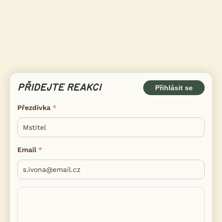
PŘIDEJTE REAKCI
Přihlásit se
Přezdívka
Email