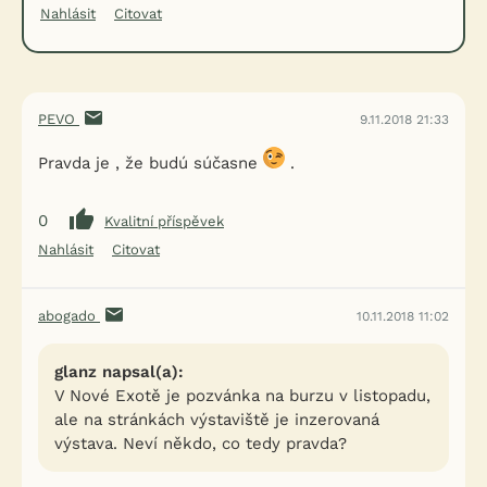
Nahlásit
Citovat
PEVO
9.11.2018 21:33
Pravda je , že budú súčasne
.
0
Kvalitní příspěvek
Nahlásit
Citovat
abogado
10.11.2018 11:02
glanz napsal(a):
V Nové Exotě je pozvánka na burzu v listopadu,
ale na stránkách výstaviště je inzerovaná
výstava. Neví někdo, co tedy pravda?