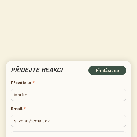
PŘIDEJTE REAKCI
Přihlásit se
Přezdívka
Email