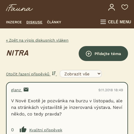
CELÉ MENU
INZERCE
DISKUSE
ČLÁNKY
« Zpět na výpis diskusních vláken
NITRA
Přidejte téma
Otočit řazení příspěvků
glanz
9.11.2018 18:49
V Nové Exotě je pozvánka na burzu v listopadu, ale
na stránkách výstaviště je inzerovaná výstava. Neví
někdo, co tedy pravda?
0
Kvalitní příspěvek