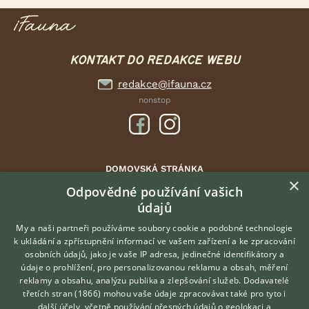
KONTAKT DO REDAKCE WEBU
redakce@ifauna.cz
nonstop
DOMOVSKÁ STRÁNKA
×
INZERCE
Odpovědné používání vašich
údajů
DISKUSE
ČLÁNKY
My a naši partneři používáme soubory cookie a podobné technologie
k ukládání a zpřístupnění informací ve vašem zařízení a ke zpracování
ATLAS
osobních údajů, jako je vaše IP adresa, jedinečné identifikátory a
údaje o prohlížení, pro personalizovanou reklamu a obsah, měření
O nás
reklamy a obsahu, analýzu publika a zlepšování služeb.
Dodavatelé
třetích stran (1866)
mohou vaše údaje zpracovávat také pro tyto i
Kontakt
Hledáte zvířecího kamaráda?
další účely, včetně používání přesných údajů o geolokaci a
Zdarma vám poradí