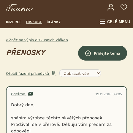
CELÉ MENU
INZERCE
DISKUSE
ČLÁNKY
« Zpět na výpis diskusních vláken
PŘENOSKY
Přidejte téma
Otočit řazení příspěvků
riqelme
19.11.2018 09:05
Dobrý den,
sháním výrobce těchto skvělých přenosek.
Prodávali se v přerově. Děkuju vám předem za
odpovědi