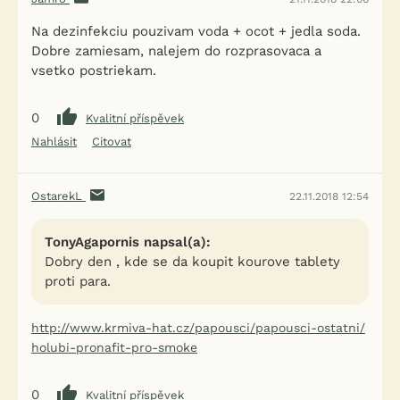
Na dezinfekciu pouzivam voda + ocot + jedla soda.
Dobre zamiesam, nalejem do rozprasovaca a
vsetko postriekam.
0
Kvalitní příspěvek
Nahlásit
Citovat
OstarekL
22.11.2018 12:54
TonyAgapornis napsal(a):
Dobry den , kde se da koupit kourove tablety
proti para.
http://www.krmiva-hat.cz/papousci/papousci-ostatni/
holubi-pronafit-pro-smoke
0
Kvalitní příspěvek