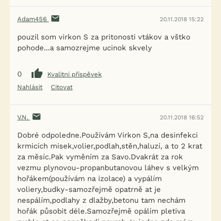
Adam456
20.11.2018 15:22
pouzil som virkon S za pritonosti vtákov a vštko
pohode...a samozrejme ucinok skvely
0
Kvalitní příspěvek
Nahlásit
Citovat
V.N.
20.11.2018 16:52
Dobré odpoledne.Používám Virkon S,na desinfekci
krmicích misek,volier,podlah,stěn,haluzí, a to 2 krat
za měsíc.Pak vyměním za Savo.Dvakrát za rok
vezmu plynovou-propanbutanovou láhev s velkým
hořákem(používám na izolace) a vypálím
voliery,budky-samozřejmě opatrně at je
nespálím,podlahy z dlažby,betonu tam nechám
hořák působit déle.Samozřejmě opálím pletiva