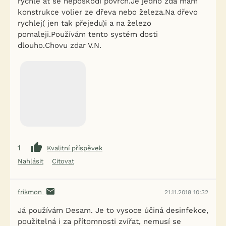
rychle at se nepoškodí povrch.Je jedno zda mám
konstrukce volier ze dřeva nebo železa.Na dřevo
rychlej( jen tak přejedu)i a na železo
pomaleji.Používám tento systém dosti
dlouho.Chovu zdar V.N.
1
Kvalitní příspěvek
Nahlásit
Citovat
frikmon
21.11.2018 10:32
Já používám Desam. Je to vysoce účiná desinfekce,
použitelná i za přítomnosti zvířat, nemusí se