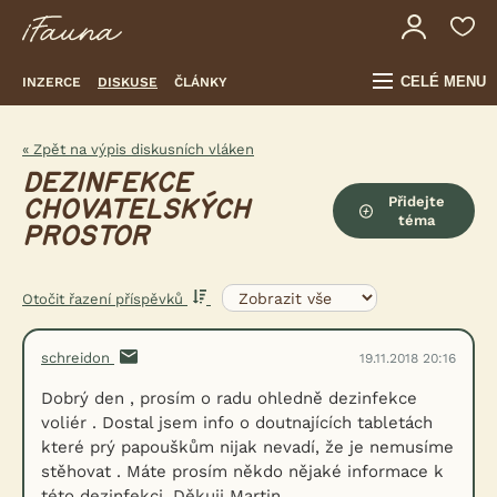
CELÉ MENU
INZERCE
DISKUSE
ČLÁNKY
« Zpět na výpis diskusních vláken
DEZINFEKCE
Přidejte
CHOVATELSKÝCH
téma
PROSTOR
Otočit řazení příspěvků
schreidon
19.11.2018 20:16
Dobrý den , prosím o radu ohledně dezinfekce
voliér . Dostal jsem info o doutnajících tabletách
které prý papouškům nijak nevadí, že je nemusíme
stěhovat . Máte prosím někdo nějaké informace k
této dezinfekci. Děkuji Martin