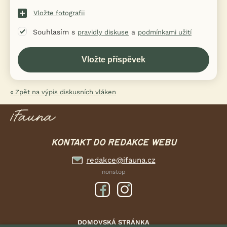
Vložte fotografii
Souhlasím s
a
pravidly diskuse
podmínkami užití
« Zpět na výpis diskusních vláken
KONTAKT DO REDAKCE WEBU
redakce@ifauna.cz
nonstop
DOMOVSKÁ STRÁNKA