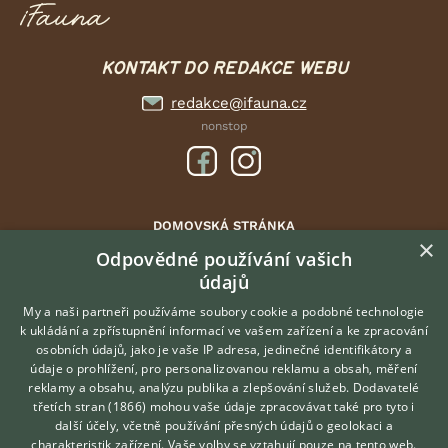
KONTAKT DO REDAKCE WEBU
redakce@ifauna.cz
nonstop
DOMOVSKÁ STRÁNKA
×
INZERCE
Odpovědné používání vašich
údajů
DISKUSE
ČLÁNKY
My a naši partneři používáme soubory cookie a podobné technologie
k ukládání a zpřístupnění informací ve vašem zařízení a ke zpracování
ATLAS
osobních údajů, jako je vaše IP adresa, jedinečné identifikátory a
údaje o prohlížení, pro personalizovanou reklamu a obsah, měření
O nás
reklamy a obsahu, analýzu publika a zlepšování služeb.
Dodavatelé
třetích stran (1866)
mohou vaše údaje zpracovávat také pro tyto i
Kontakt
Hledáte zvířecího kamaráda?
další účely, včetně používání přesných údajů o geolokaci a
Zdarma vám poradí
Možnosti zvýraznění inzerátů
charakteristik zařízení. Vaše volby se vztahují pouze na tento web.