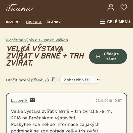
CELÉ MENU
INZERCE
DISKUSE
ČLÁNKY
« Zpět na výpis diskusních vláken
VELKÁ VÝSTAVA
Přidejte
ZVÍŘAT V BRNĚ + TRH
téma
ZVÍŘAT.
Otočit řazení příspěvků
basovnik
23.11.2018 19:57
Velká výstava zvířat v Brně + trh zvířat 8.-9. 11.
2018 na Brněnském výstavišti.
Poskytne zde někdo informace za jakých
podmínek se zde pořádá velký trh zvířat.