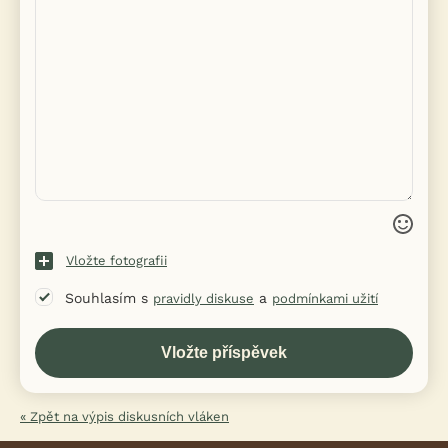
Vložte fotografii
Souhlasím s
a
pravidly diskuse
podmínkami užití
« Zpět na výpis diskusních vláken