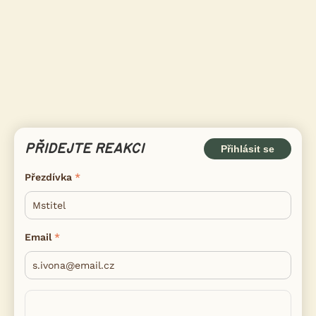
PŘIDEJTE REAKCI
Přihlásit se
Přezdívka
Email