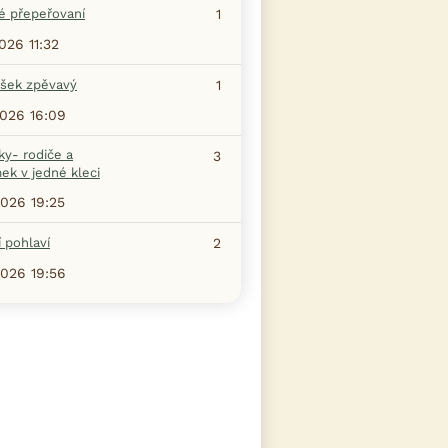
é přepeřovaní
1
2026 11:32
šek zpěvavý
1
2026 16:09
ky- rodiče a
3
ek v jedné kleci
2026 19:25
 pohlaví
2
2026 19:56