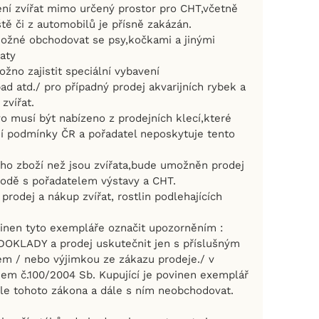
zení zvířat mimo určený prostor pro CHT,včetně
tě či z automobilů je přísně zakázán.
ožné obchodovat se psy,kočkami a jinými
aty
žno zajistit speciální vybavení
ad atd./ pro případný prodej akvarijních rybek a
zvířat.
o musí být nabízeno z prodejních klecí,které
rní podmínky ČR a pořadatel neposkytuje tento
ého zboží než jsou zvířata,bude umožněn prodej
odě s pořadatelem výstavy a CHT.
prodej a nákup zvířat, rostlin podlehajících
ovinen tyto exempláře označit upozorněním :
OKLADY a prodej uskutečnit jen s příslušným
lem / nebo výjimkou ze zákazu prodeje./ v
em č.100/2004 Sb. Kupující je povinen exemplář
dle tohoto zákona a dále s ním neobchodovat.