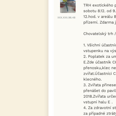
TRH exotického p
sobotu 8.12. od 9.
12.hod. v areálu 
XXX.XXX.96.48
přízemí. Zdarma j
Chovatelský trh /
1. Všichni účast
vstupenku na výs
2. Poplatek za um
E.Zde účastník C
přenosku,klec ne
zvířat.Účastníci 
klecného.
3. Zvířata přine
přenášet do pavi
2018.Zvířata urč
vstupní halu E .
4. Za zdravotní s
za případné ztrá