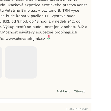
ude ukázková expozice exotického ptactva.Konat
lu Veletrhů Brno a.s. v pavilonu B. TRH výše
 se bude konat v pavilonu E. Výstava bude
 8.12. od 9.hod. do 18.hodi a v neděli 9.12. od
n. Výkup exotů se bude konat jen v sobotu 8.12 a
in.Možnost návštěvy souběžně probíhajících
nfo: www,chovatelejmk.cz
Nahlásit
Citovat
30.11.2018 17:42