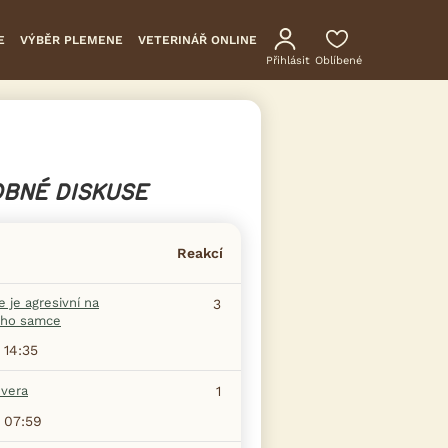
E
VÝBĚR PLEMENE
VETERINÁŘ ONLINE
Přihlásit
Oblíbené
BNÉ DISKUSE
Reakcí
 je agresivní na
3
ho samce
 14:35
evera
1
 07:59