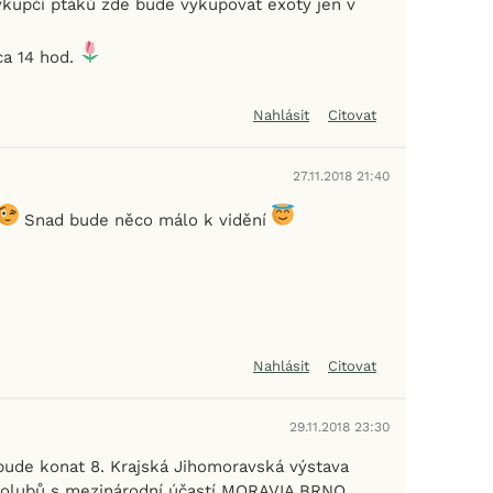
kupčí ptáků zde bude vykupovat exoty jen v
ca 14 hod.
Nahlásit
Citovat
27.11.2018 21:40
Snad bude něco málo k vidění
Nahlásit
Citovat
29.11.2018 23:30
 bude konat 8. Krajská Jihomoravská výstava
holubů s mezinárodní účastí MORAVIA BRNO