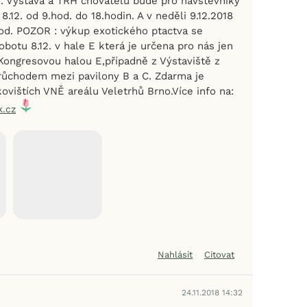
E . Výstava a TRH chovatelů bude pro návštěvníky
8.12. od 9.hod. do 18.hodin. A v neděli 9.12.2018
hod. POZOR : výkup exotického ptactva se
obotu 8.12. v hale E která je určena pro nás jen
 Kongresovou halou E,případně z Výstaviště z
růchodem mezi pavilony B a C. Zdarma je
ovištích VNĚ areálu Veletrhů Brno.Více info na:
.cz
Nahlásit
Citovat
24.11.2018 14:32