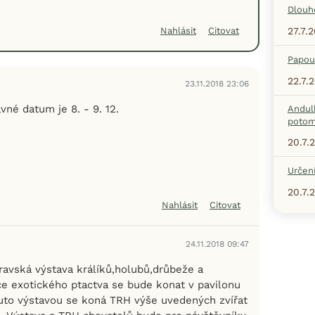
Dlouh
27.7.
Nahlásit
Citovat
Papou
22.7.
23.11.2018 23:06
vné datum je 8. - 9. 12.
Andul
potom
20.7.
Určení
20.7.
Nahlásit
Citovat
24.11.2018 09:47
ravská výstava králíků,holubů,drůbeže a
e exotického ptactva se bude konat v pavilonu
uto výstavou se koná TRH výše uvedených zvířat