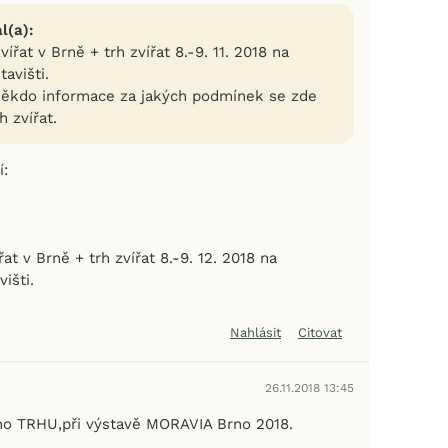
l(a):
ířat v Brně + trh zvířat 8.-9. 11. 2018 na
avišti.
ěkdo informace za jakých podmínek se zde
h zvířat.
í:
at v Brně + trh zvířat 8.-9. 12. 2018 na
išti.
Nahlásit
Citovat
26.11.2018 13:45
ho TRHU,při výstavě MORAVIA Brno 2018.