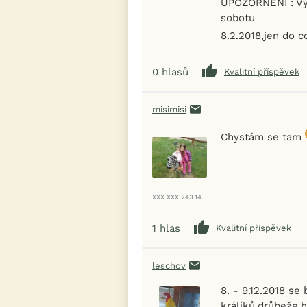
UPOZORNĚNÍ : Vý
sobotu
8.2.2018,jen do c
0
hlasů
Kvalitní příspěvek
misimisi
Chystám se tam
XXX.XXX.243.14
1
hlas
Kvalitní příspěvek
leschov
8. - 9.12.2018 se
králíků,drůbeže,