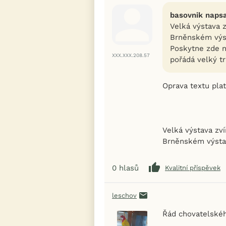
basovnik napsa
Velká výstava zv
Brněnském výst
Poskytne zde n
XXX.XXX.208.57
pořádá velký tr
Oprava textu plat
Velká výstava zvíř
Brněnském výstav
0
hlasů
Kvalitní příspěvek
leschov
Řád chovatelské