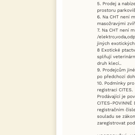
5. Prodej a nabí
prostoru parkoviš
6. Na CHT není m
masožravými zvíř
7. Na CHT není mo
/elektro,voda,odp
jiných exotických 
8 Exotické ptactv
splňují veteriná
druh klecí..
9. Prodejcům jin
po předchozí doh
10. Podmínky pro 
registraci CITES.
Prodávající je p
CITES-POVINNÉ D
registračním čís
souladu se zákon
zaregistrovat po