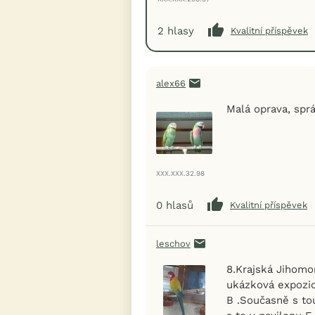
2
hlasy
Kvalitní příspěvek
alex66
Malá oprava, sprá
XXX.XXX.32.98
0
hlasů
Kvalitní příspěvek
leschov
8.Krajská Jihomo
ukázková expozic
B .Současně s to