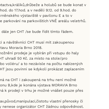
tactva,králíků,drůbeže a holubů se bude konat v
hod. do 17.hod. a v neděli 9.12. od 9.hod. do
Brněnského výstaviště v pavilonu E a to v
e parkování na parkovištích VNĚ areálu veletrhů.
 dále jen CHT /se bude řídit tímto řádem.
níci a návštěvníci CHT musí mít zakoupenou
tavu Moravia Brno 2018.
ožnění prodeje je vybírán při vstupu do haly
HT uhradí 50 Kč. za místo na stole/pro
bo voliéru/ a to nezávisle na počtu nabízených
CHT jsou povinni se kdykoli prokázat zaplacením
sená na CHT i zakoupená na trhu není možné
lonu B,kde je konána výstava MORAVIA Brno
ená k prodeji v trhu je možné vnášet pouze přes
tav,původ,manipulaci,čistotu vlastní přenosky či
ty nenese organizátor CHT žádnou odpovědnost.