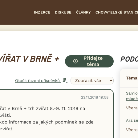
INZERCE
DISKUSE
ČLÁNKY
CHOVATELSKÉ STANIC
Přidejte
ÍŘAT V BRNĚ +
PODO
téma
Téma
Otočit řazení příspěvků
Samice
23.11.2018 19:58
mladé
Včera
řat v Brně + trh zvířat 8.-9. 11. 2018 na
išti.
Ara s
kdo informace za jakých podmínek se zde
zvířat.
Včera