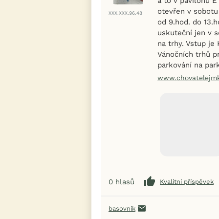
a to v pavilonu 
otevřen v sobotu 
XXX.XXX.96.48
od 9.hod. do 13.
uskuteční jen v s
na trhy. Vstup je
Vánočních trhů p
parkování na park
www.chovatelejmk
0
hlasů
Kvalitní příspěvek
basovnik