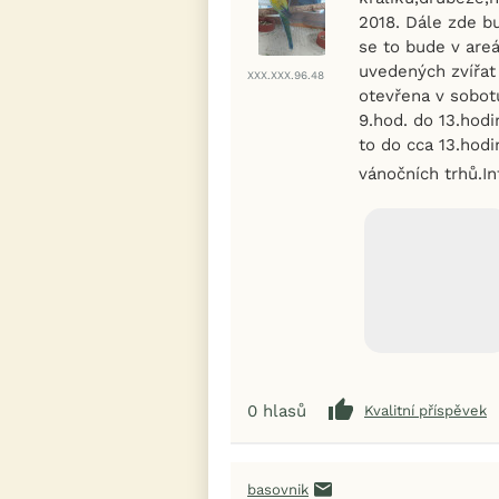
2018. Dále zde b
se to bude v areá
uvedených zvířat
XXX.XXX.96.48
otevřena v sobotu
9.hod. do 13.hodi
to do cca 13.hod
vánočních trhů.I
0
hlasů
Kvalitní příspěvek
basovnik