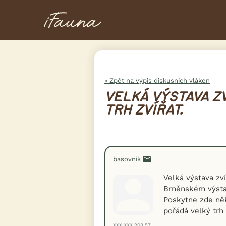
« Zpět na výpis diskusních vláken
VELKÁ VÝSTAVA ZV
TRH ZVÍŘAT.
basovnik
Velká výstava zví
Brněnském výstav
Poskytne zde ně
pořádá velký trh 
XXX.XXX.208.57