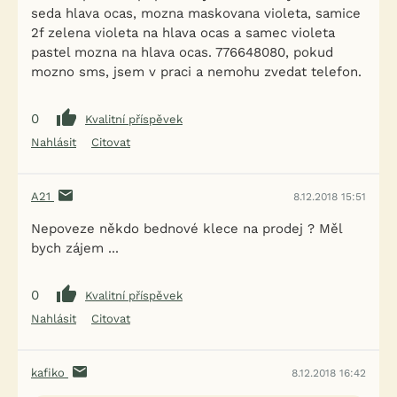
seda hlava ocas, mozna maskovana violeta, samice
2f zelena violeta na hlava ocas a samec violeta
pastel mozna na hlava ocas. 776648080, pokud
mozno sms, jsem v praci a nemohu zvedat telefon.
0
Kvalitní příspěvek
Nahlásit
Citovat
A21
8.12.2018 15:51
Nepoveze někdo bednové klece na prodej ? Měl
bych zájem ...
0
Kvalitní příspěvek
Nahlásit
Citovat
kafiko
8.12.2018 16:42