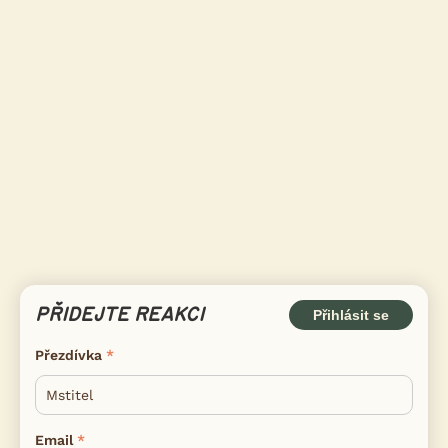
PŘIDEJTE REAKCI
Přihlásit se
Přezdívka
Email