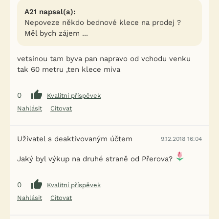
A21 napsal(a):
Nepoveze někdo bednové klece na prodej ?
Měl bych zájem ...
vetsinou tam byva pan napravo od vchodu venku
tak 60 metru ,ten klece miva
0
Kvalitní příspěvek
Nahlásit
Citovat
Uživatel s deaktivovaným účtem
9.12.2018 16:04
Jaký byl výkup na druhé straně od Přerova?
0
Kvalitní příspěvek
Nahlásit
Citovat