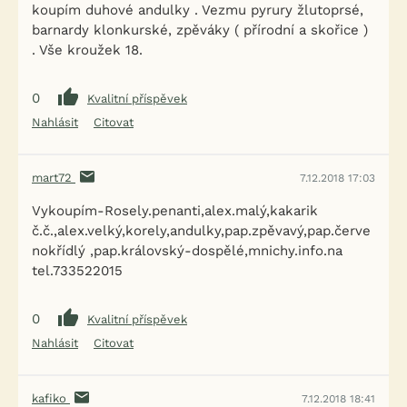
koupím duhové andulky . Vezmu pyrury žlutoprsé,
barnardy klonkurské, zpěváky ( přírodní a skořice )
. Vše kroužek 18.
0
Kvalitní příspěvek
Nahlásit
Citovat
mart72
7.12.2018 17:03
Vykoupím-Rosely.penanti,alex.malý,kakarik
č.č.,alex.velký,korely,andulky,pap.zpěvavý,pap.červe
nokřídlý ,pap.královský-dospělé,mnichy.info.na
tel.733522015
0
Kvalitní příspěvek
Nahlásit
Citovat
kafiko
7.12.2018 18:41