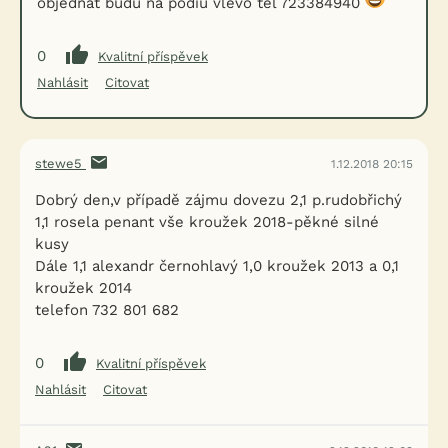
objednat budu na podiu vlevo tel 723384940
0
Kvalitní příspěvek
Nahlásit
Citovat
stewe5
1.12.2018 20:15
Dobrý den,v případě zájmu dovezu 2,1 p.rudobřichý
1,1 rosela penant vše kroužek 2018-pěkné silné
kusy
Dále 1,1 alexandr černohlavý 1,0 kroužek 2013 a 0,1
kroužek 2014
telefon 732 801 682
0
Kvalitní příspěvek
Nahlásit
Citovat