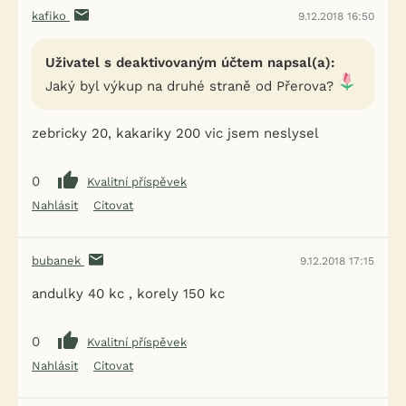
kafiko
9.12.2018 16:50
Uživatel s deaktivovaným účtem napsal(a):
Jaký byl výkup na druhé straně od Přerova?
zebricky 20, kakariky 200 vic jsem neslysel
0
Kvalitní příspěvek
Nahlásit
Citovat
bubanek
9.12.2018 17:15
andulky 40 kc , korely 150 kc
0
Kvalitní příspěvek
Nahlásit
Citovat