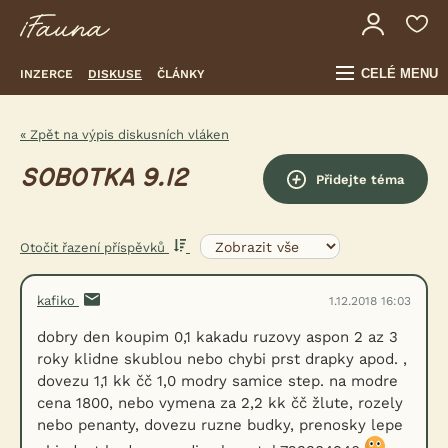
CELÉ MENU
INZERCE
DISKUSE
ČLÁNKY
« Zpět na výpis diskusních vláken
SOBOTKA 9.12
Přidejte téma
Otočit řazení příspěvků
kafiko
1.12.2018 16:03
dobry den koupim 0,1 kakadu ruzovy aspon 2 az 3
roky klidne skublou nebo chybi prst drapky apod. ,
dovezu 1,1 kk čč 1,0 modry samice step. na modre
cena 1800, nebo vymena za 2,2 kk čč žlute, rozely
nebo penanty, dovezu ruzne budky, prenosky lepe