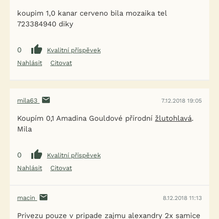
koupim 1,0 kanar cerveno bila mozaika tel
723384940 diky
0
Kvalitní příspěvek
Nahlásit
Citovat
mila63
7.12.2018 19:05
Koupím 0,1 Amadina Gouldové přírodní
žlutohlavá
.
Mila
0
Kvalitní příspěvek
Nahlásit
Citovat
macin
8.12.2018 11:13
Privezu pouze v pripade zajmu alexandry 2x samice