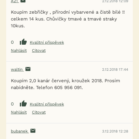
A21
2.12.2018 12:09
Koupím zebřičky , přírodní vybarvené a čistě bílé !!
celkem 14 kus. Chůvičky tmavé a tmavé straky
10kus.
0
Kvalitní příspěvek
Nahlásit
Citovat
waltin
2.12.2018 17:44
Koupím 2,0 kanár červený, kroužek 2018. Prosím
nabídněte. Telefon 605 956 091.
0
Kvalitní příspěvek
Nahlásit
Citovat
bubanek
3.12.2018 12:28