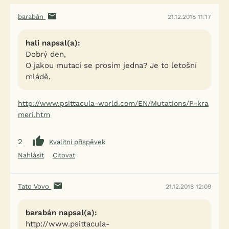
barabán
21.12.2018 11:17
hali napsal(a):
Dobrý den,
O jakou mutaci se prosim jedna? Je to letošní
mládě.
http://www.psittacula-world.com/EN/Mutations/P-kra
meri.htm
2
Kvalitní příspěvek
Nahlásit
Citovat
Tato Vovo
21.12.2018 12:09
barabán napsal(a):
http://www.psittacula-