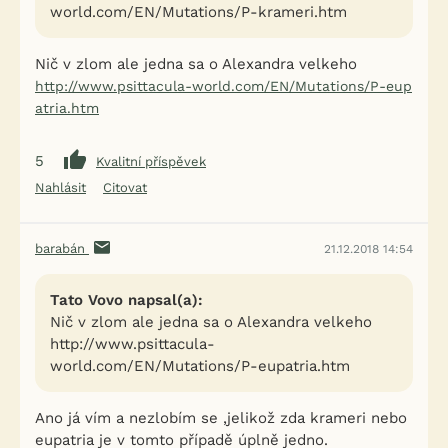
world.com/EN/Mutations/P-krameri.htm
Nič v zlom ale jedna sa o Alexandra velkeho
http://www.psittacula-world.com/EN/Mutations/P-eup
atria.htm
5
Kvalitní příspěvek
Nahlásit
Citovat
barabán
21.12.2018 14:54
Tato Vovo napsal(a):
Nič v zlom ale jedna sa o Alexandra velkeho
http://www.psittacula-
world.com/EN/Mutations/P-eupatria.htm
Ano já vím a nezlobím se ,jelikož zda krameri nebo
eupatria je v tomto případě úplně jedno.