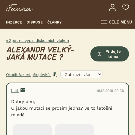
CELÉ MENU
INZERCE
DISKUSE
ČLÁNKY
« Zpět na výpis diskusních vláken
ALEXANDR VELKÝ-
Přidejte
JAKÁ MUTACE ?
téma
Otočit řazení příspěvků
hali
16.12.2018 20:36
Dobrý den,
O jakou mutaci se prosim jedna? Je to letošní
mládě.