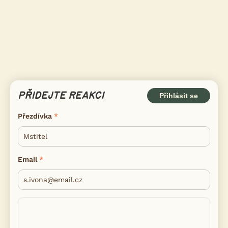
PŘIDEJTE REAKCI
Přihlásit se
Přezdívka
Email