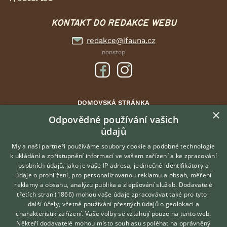
KONTAKT DO REDAKCE WEBU
redakce@ifauna.cz
nonstop
DOMOVSKÁ STRÁNKA
×
INZERCE
Odpovědné používání vašich
údajů
DISKUSE
ČLÁNKY
My a naši partneři používáme soubory cookie a podobné technologie
k ukládání a zpřístupnění informací ve vašem zařízení a ke zpracování
ATLAS
osobních údajů, jako je vaše IP adresa, jedinečné identifikátory a
údaje o prohlížení, pro personalizovanou reklamu a obsah, měření
O nás
reklamy a obsahu, analýzu publika a zlepšování služeb.
Dodavatelé
třetích stran (1866)
mohou vaše údaje zpracovávat také pro tyto i
Kontakt
Hledáte zvířecího kamaráda?
další účely, včetně používání přesných údajů o geolokaci a
Zdarma vám poradí
Možnosti zvýraznění inzerátů
charakteristik zařízení. Vaše volby se vztahují pouze na tento web.
VETERINÁŘ ONLINE
Podmínky užití
Někteří dodavatelé mohou místo souhlasu spoléhat na oprávněný