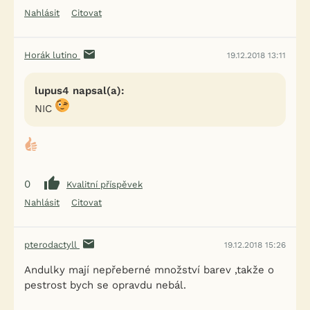
Nahlásit
Citovat
Horák lutino
19.12.2018 13:11
lupus4 napsal(a):
NIC
0
Kvalitní příspěvek
Nahlásit
Citovat
pterodactyll
19.12.2018 15:26
Andulky mají nepřeberné množství barev ,takže o
pestrost bych se opravdu nebál.