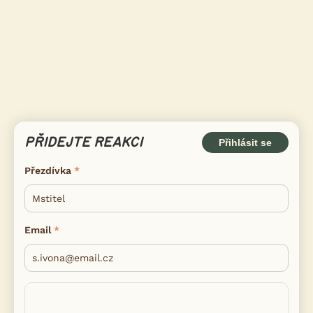
PŘIDEJTE REAKCI
Přihlásit se
Přezdívka
Email