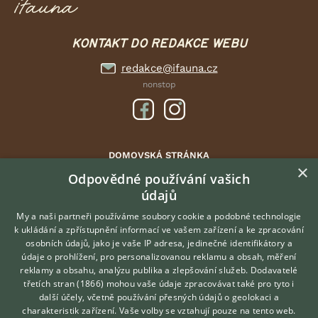
KONTAKT DO REDAKCE WEBU
redakce@ifauna.cz
nonstop
DOMOVSKÁ STRÁNKA
×
INZERCE
Odpovědné používání vašich
údajů
DISKUSE
ČLÁNKY
My a naši partneři používáme soubory cookie a podobné technologie
k ukládání a zpřístupnění informací ve vašem zařízení a ke zpracování
ATLAS
osobních údajů, jako je vaše IP adresa, jedinečné identifikátory a
údaje o prohlížení, pro personalizovanou reklamu a obsah, měření
O nás
reklamy a obsahu, analýzu publika a zlepšování služeb.
Dodavatelé
třetích stran (1866)
mohou vaše údaje zpracovávat také pro tyto i
Kontakt
Hledáte zvířecího kamaráda?
další účely, včetně používání přesných údajů o geolokaci a
Zdarma vám poradí
Možnosti zvýraznění inzerátů
charakteristik zařízení. Vaše volby se vztahují pouze na tento web.
VETERINÁŘ ONLINE