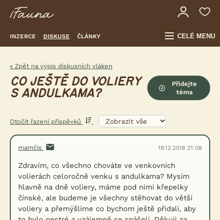
CELÉ MENU
INZERCE
DISKUSE
ČLÁNKY
« Zpět na výpis diskusních vláken
CO JEŠTĚ DO VOLIERY
Přidejte
S ANDULKAMA?
téma
Otočit řazení příspěvků
mamčis
18.12.2018 21:08
Zdravím, co všechno chováte ve venkovních
volierách celoročně venku s andulkama? Mysím
hlavně na dně voliery, máme pod nimi křepelky
čínské, ale budeme je všechny stěhovat do větší
voliery a přemýšlíme co bychom ještě přidali, aby
to bylo pestré a vzájemně se snášeli. Děkuji za