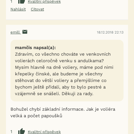
1
Kvalitní příspěvek
Nahlásit
Citovat
emill
18.12.2018 22:13
mamčis napsal(a):
Zdravím, co všechno chováte ve venkovních
volierách celoročně venku s andulkama?
Mysím hlavně na dně voliery, máme pod nimi
křepelky čínské, ale budeme je všechny
stěhovat do větší voliery a přemýšlíme co
bychom ještě přidali, aby to bylo pestré a
vzájemně se snášeli. Děkuji za rady.
Bohužel chybí základní informace. Jak je voliéra
velká a počet papoušků
1
Kvalitní příspěvek