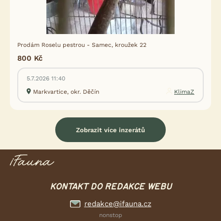
Prodám Roselu pestrou - Samec, kroužek 22
800 Kč
5.7.2026 11:40
Markvartice, okr. Děčín
KlimaZ
Zobrazit více inzerátů
KONTAKT DO REDAKCE WEBU
redakce@ifauna.cz
nonstop