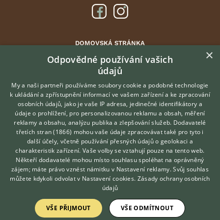
DOMOVSKÁ STRÁNKA
×
INZERCE
Odpovědné používání vašich
údajů
DISKUSE
ČLÁNKY
My a naši partneři používáme soubory cookie a podobné technologie
k ukládání a zpřístupnění informací ve vašem zařízení a ke zpracování
ATLAS
osobních údajů, jako je vaše IP adresa, jedinečné identifikátory a
údaje o prohlížení, pro personalizovanou reklamu a obsah, měření
O nás
reklamy a obsahu, analýzu publika a zlepšování služeb.
Dodavatelé
třetích stran (1866)
mohou vaše údaje zpracovávat také pro tyto i
Kontakt
Hledáte zvířecího kamaráda?
další účely, včetně používání přesných údajů o geolokaci a
Zdarma vám poradí
Možnosti zvýraznění inzerátů
charakteristik zařízení. Vaše volby se vztahují pouze na tento web.
VETERINÁŘ ONLINE
Podmínky užití
Někteří dodavatelé mohou místo souhlasu spoléhat na oprávněný
KONZULTOVAT S
zájem; máte právo vznést námitku v
Nastavení reklamy
. Svůj souhlas
Zpracování osobních údajů
VETERINÁŘEM
můžete kdykoli odvolat v
Nastavení cookies
.
Zásady ochrany osobních
údajů
Přihlášení
VŠE PŘIJMOUT
VŠE ODMÍTNOUT
Registrace