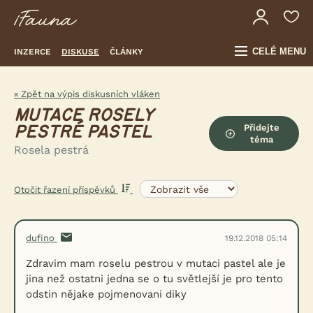
CELÉ MENU
INZERCE
DISKUSE
ČLÁNKY
« Zpět na výpis diskusních vláken
MUTACE ROSELY
Přidejte
PESTRÉ PASTEL
téma
Rosela pestrá
Otočit řazení příspěvků
dufino
19.12.2018 05:14
Zdravim mam roselu pestrou v mutaci pastel ale je
jina než ostatni jedna se o tu světlejší je pro tento
odstin nějake pojmenovani diky