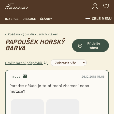
CELÉ MENU
INZERCE
DISKUSE
ČLÁNKY
« Zpět na výpis diskusních vláken
PAPOUŠEK HORSKÝ
Přidejte
BARVA
téma
Otočit řazení příspěvků
mirous
26.12.2018 15:06
Poraďte někdo je to přírodní zbarvení nebo
mutace?