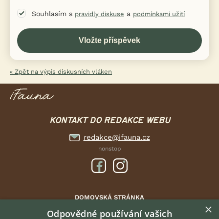
Souhlasím s
a
pravidly diskuse
podmínkami užití
« Zpět na výpis diskusních vláken
KONTAKT DO REDAKCE WEBU
redakce@ifauna.cz
nonstop
DOMOVSKÁ STRÁNKA
×
INZERCE
Odpovědné používání vašich