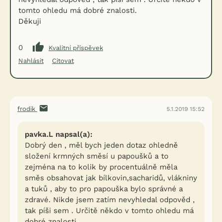
tomto ohledu má dobré znalosti.
Děkuji
0
Kvalitní příspěvek
Nahlásit
Citovat
frodik
5.1.2019 15:52
pavka.L napsal(a):
Dobrý den , měl bych jeden dotaz ohledně
složení krmných směsí u papoušků a to
zejména na to kolik by procentuálně měla
směs obsahovat jak bílkovin,sacharidů, vlákniny
a tuků , aby to pro papouška bylo správné a
zdravé. Nikde jsem zatím nevyhledal odpověd ,
tak píši sem . Určitě někdo v tomto ohledu má
dobré znalosti.