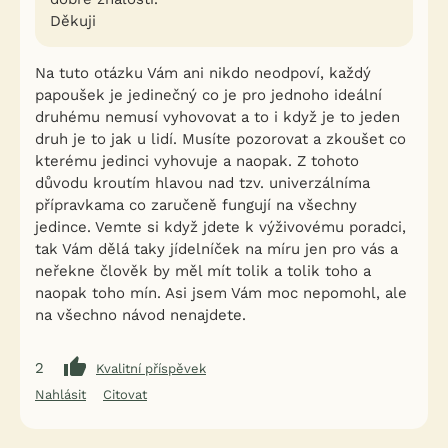
Děkuji
Na tuto otázku Vám ani nikdo neodpoví, každý
papoušek je jedinečný co je pro jednoho ideální
druhému nemusí vyhovovat a to i když je to jeden
druh je to jak u lidí. Musíte pozorovat a zkoušet co
kterému jedinci vyhovuje a naopak. Z tohoto
důvodu kroutím hlavou nad tzv. univerzálníma
přípravkama co zaručeně fungují na všechny
jedince. Vemte si když jdete k výživovému poradci,
tak Vám dělá taky jídelníček na míru jen pro vás a
neřekne člověk by měl mít tolik a tolik toho a
naopak toho mín. Asi jsem Vám moc nepomohl, ale
na všechno návod nenajdete.
2
Kvalitní příspěvek
Nahlásit
Citovat