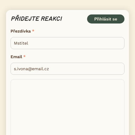
PŘIDEJTE REAKCI
Přihlásit se
Přezdívka
Email