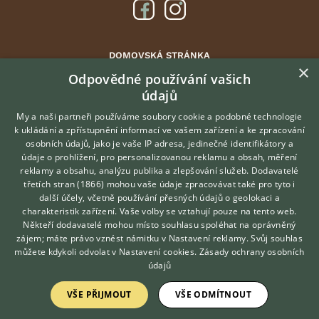
DOMOVSKÁ STRÁNKA
×
INZERCE
Odpovědné používání vašich
údajů
DISKUSE
ČLÁNKY
My a naši partneři používáme soubory cookie a podobné technologie
k ukládání a zpřístupnění informací ve vašem zařízení a ke zpracování
ATLAS
osobních údajů, jako je vaše IP adresa, jedinečné identifikátory a
údaje o prohlížení, pro personalizovanou reklamu a obsah, měření
O nás
reklamy a obsahu, analýzu publika a zlepšování služeb.
Dodavatelé
třetích stran (1866)
mohou vaše údaje zpracovávat také pro tyto i
Kontakt
Hledáte zvířecího kamaráda?
další účely, včetně používání přesných údajů o geolokaci a
Zdarma vám poradí
Možnosti zvýraznění inzerátů
charakteristik zařízení. Vaše volby se vztahují pouze na tento web.
VETERINÁŘ ONLINE
Podmínky užití
Někteří dodavatelé mohou místo souhlasu spoléhat na oprávněný
KONZULTOVAT S
zájem; máte právo vznést námitku v
Nastavení reklamy
. Svůj souhlas
Zpracování osobních údajů
VETERINÁŘEM
můžete kdykoli odvolat v
Nastavení cookies
.
Zásady ochrany osobních
údajů
Přihlášení
VŠE PŘIJMOUT
VŠE ODMÍTNOUT
Registrace