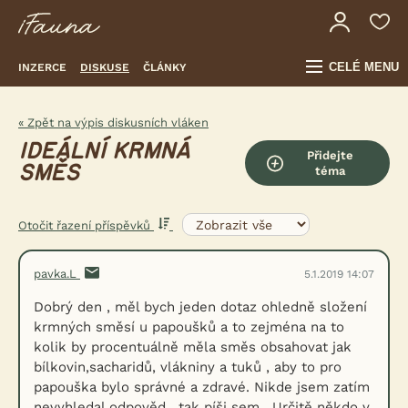
CELÉ MENU
INZERCE
DISKUSE
ČLÁNKY
« Zpět na výpis diskusních vláken
IDEÁLNÍ KRMNÁ
Přidejte
SMĚS
téma
Otočit řazení příspěvků
pavka.L
5.1.2019 14:07
Dobrý den , měl bych jeden dotaz ohledně složení
krmných směsí u papoušků a to zejména na to
kolik by procentuálně měla směs obsahovat jak
bílkovin,sacharidů, vlákniny a tuků , aby to pro
papouška bylo správné a zdravé. Nikde jsem zatím
nevyhledal odpověd , tak píši sem . Určitě někdo v