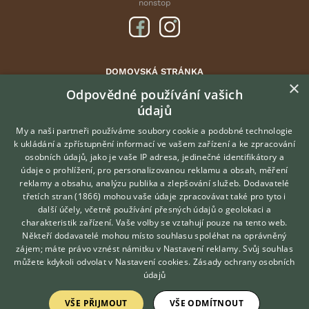
nonstop
DOMOVSKÁ STRÁNKA
×
INZERCE
Odpovědné používání vašich
údajů
DISKUSE
ČLÁNKY
My a naši partneři používáme soubory cookie a podobné technologie
k ukládání a zpřístupnění informací ve vašem zařízení a ke zpracování
ATLAS
osobních údajů, jako je vaše IP adresa, jedinečné identifikátory a
údaje o prohlížení, pro personalizovanou reklamu a obsah, měření
O nás
reklamy a obsahu, analýzu publika a zlepšování služeb.
Dodavatelé
třetích stran (1866)
mohou vaše údaje zpracovávat také pro tyto i
Kontakt
Hledáte zvířecího kamaráda?
další účely, včetně používání přesných údajů o geolokaci a
Zdarma vám poradí
Možnosti zvýraznění inzerátů
charakteristik zařízení. Vaše volby se vztahují pouze na tento web.
VETERINÁŘ ONLINE
Podmínky užití
Někteří dodavatelé mohou místo souhlasu spoléhat na oprávněný
KONZULTOVAT S
zájem; máte právo vznést námitku v
Nastavení reklamy
. Svůj souhlas
Zpracování osobních údajů
VETERINÁŘEM
můžete kdykoli odvolat v
Nastavení cookies
.
Zásady ochrany osobních
údajů
Přihlášení
VŠE PŘIJMOUT
VŠE ODMÍTNOUT
Registrace