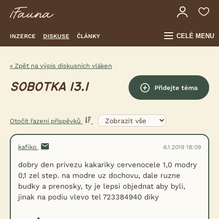
CELÉ MENU
INZERCE
DISKUSE
ČLÁNKY
« Zpět na výpis diskusních vláken
SOBOTKA 13.1
Přidejte téma
Otočit řazení příspěvků
kafiko
6.1.2019 18:09
dobry den privezu kakariky cervenocele 1,0 modry
0,1 zel step. na modre uz dochovu, dale ruzne
budky a prenosky, ty je lepsi objednat aby byli,
jinak na podiu vlevo tel 723384940 diky