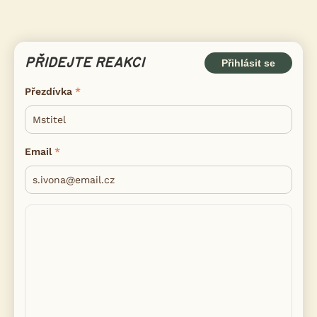
PŘIDEJTE REAKCI
Přihlásit se
Přezdívka
Email