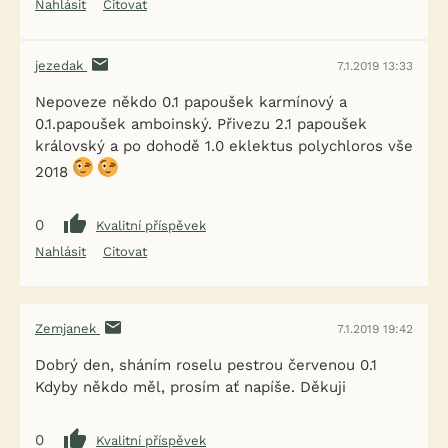
Nahlásit
Citovat
jezedak
7.1.2019 13:33
Nepoveze někdo 0.1 papoušek karmínový a
0.1.papoušek amboinský. Přivezu 2.1 papoušek
královský a po dohodě 1.0 eklektus polychloros vše
2018
0
Kvalitní příspěvek
Nahlásit
Citovat
Zemjanek
7.1.2019 19:42
Dobrý den, sháním roselu pestrou červenou 0.1
Kdyby někdo měl, prosím ať napíše. Děkuji
0
Kvalitní příspěvek