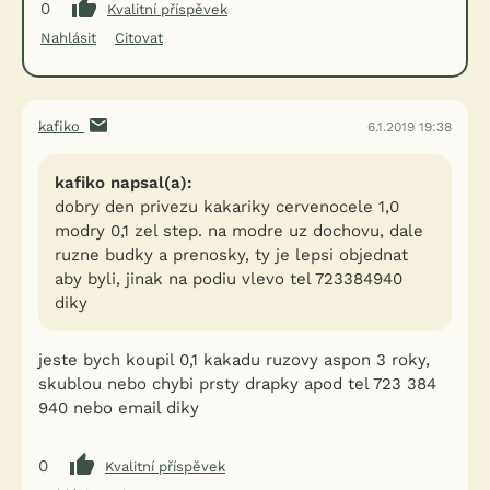
0
Kvalitní příspěvek
Nahlásit
Citovat
kafiko
6.1.2019 19:38
kafiko napsal(a):
dobry den privezu kakariky cervenocele 1,0
modry 0,1 zel step. na modre uz dochovu, dale
ruzne budky a prenosky, ty je lepsi objednat
aby byli, jinak na podiu vlevo tel 723384940
diky
jeste bych koupil 0,1 kakadu ruzovy aspon 3 roky,
skublou nebo chybi prsty drapky apod tel 723 384
940 nebo email diky
0
Kvalitní příspěvek