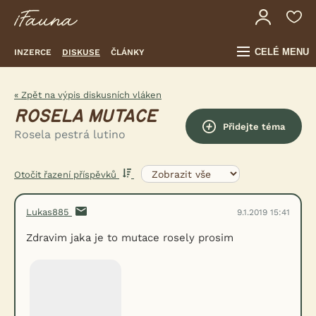
CELÉ MENU
INZERCE
DISKUSE
ČLÁNKY
« Zpět na výpis diskusních vláken
ROSELA MUTACE
Přidejte téma
Rosela pestrá lutino
Otočit řazení příspěvků
Lukas885
9.1.2019 15:41
Zdravim jaka je to mutace rosely prosim