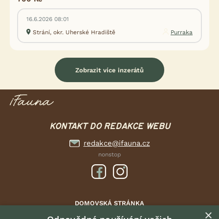
16.6.2026 08:01
Strání, okr. Uherské Hradiště
Purraka
Zobrazit více inzerátů
KONTAKT DO REDAKCE WEBU
redakce@ifauna.cz
nonstop
DOMOVSKÁ STRÁNKA
×
INZERCE