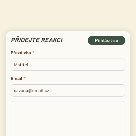
PŘIDEJTE REAKCI
Přihlásit se
Přezdívka
Email