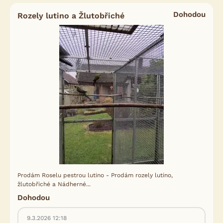
Dohodou
Rozely lutino a Žlutobřiché
Prodám Roselu pestrou lutino - Prodám rozely lutino,
žlutobřiché a Nádherné...
Dohodou
9.3.2026 12:18