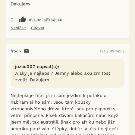
Dakujem
0
Kvalitní příspěvek
Nahlásit
Citovat
frodik
13.1.2019 14:53
jozco007 napsal(a):
A aky je najlepsi? Jemny alebo aku zrnitost
zvolit. Dakujem
Nejlepší je říční já si sám jezdím k potoku a
nabírám si ho sám. Jsou tam kousky
ztrouchnivělého dřeva, které jsou pro papoušky
velmi přínosné. Písek dávám kakáčům nebo když
jsem měl tak austrálii, jinak pro afriku nebo jižní
ameriku používám štěpky, dobře se čistí nejlepší