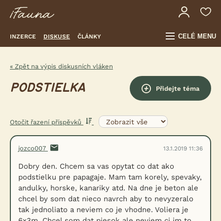
CELÉ MENU
INZERCE
DISKUSE
ČLÁNKY
« Zpět na výpis diskusních vláken
PODSTIELKA
Přidejte téma
Otočit řazení příspěvků
jozco007
13.1.2019 11:36
Dobry den. Chcem sa vas opytat co dat ako
podstielku pre papagaje. Mam tam korely, spevaky,
andulky, horske, kanariky atd. Na dne je beton ale
chcel by som dat nieco navrch aby to nevyzeralo
tak jednoliato a neviem co je vhodne. Voliera je
6x3m. Chcel som dat piesok ale neviem ci im to