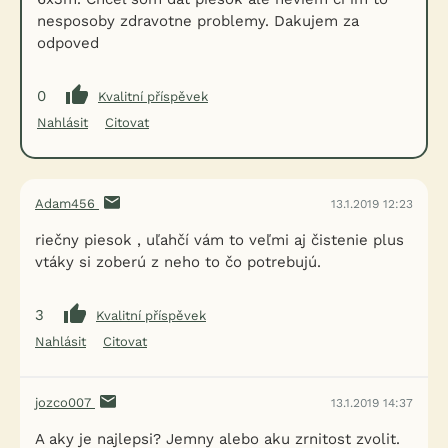
nesposoby zdravotne problemy. Dakujem za
odpoved
0
Kvalitní příspěvek
Nahlásit
Citovat
Adam456
13.1.2019 12:23
riečny piesok , uľahčí vám to veľmi aj čistenie plus
vtáky si zoberú z neho to čo potrebujú.
3
Kvalitní příspěvek
Nahlásit
Citovat
jozco007
13.1.2019 14:37
A aky je najlepsi? Jemny alebo aku zrnitost zvolit.