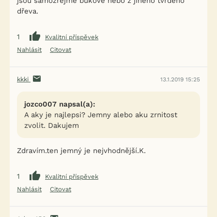
jsou samozřejmě bukové nebo z jiného tvrdého
dřeva.
1
Kvalitní příspěvek
Nahlásit
Citovat
kkki
13.1.2019 15:25
jozco007 napsal(a):
A aky je najlepsi? Jemny alebo aku zrnitost
zvolit. Dakujem
Zdravím.ten jemný je nejvhodnější.K.
1
Kvalitní příspěvek
Nahlásit
Citovat