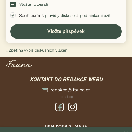
Vložte fotografii
Souhlasím s
a
pravidly diskuse
podmínkami užití
« Zpět na výpis diskusních vláken
KONTAKT DO REDAKCE WEBU
redakce@ifauna.cz
nonstop
DOMOVSKÁ STRÁNKA