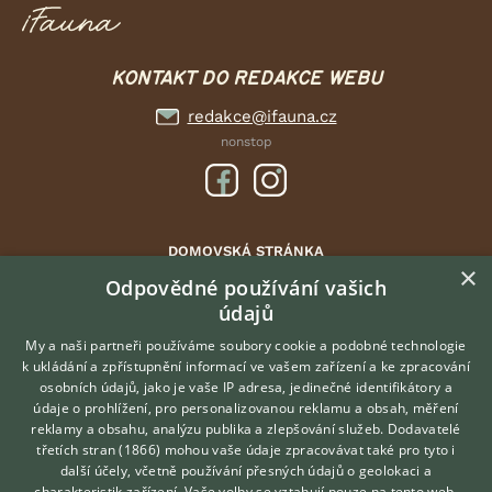
KONTAKT DO REDAKCE WEBU
redakce@ifauna.cz
nonstop
DOMOVSKÁ STRÁNKA
×
INZERCE
Odpovědné používání vašich
údajů
DISKUSE
ČLÁNKY
My a naši partneři používáme soubory cookie a podobné technologie
k ukládání a zpřístupnění informací ve vašem zařízení a ke zpracování
ATLAS
osobních údajů, jako je vaše IP adresa, jedinečné identifikátory a
údaje o prohlížení, pro personalizovanou reklamu a obsah, měření
O nás
reklamy a obsahu, analýzu publika a zlepšování služeb.
Dodavatelé
třetích stran (1866)
mohou vaše údaje zpracovávat také pro tyto i
Kontakt
Hledáte zvířecího kamaráda?
další účely, včetně používání přesných údajů o geolokaci a
Zdarma vám poradí
Možnosti zvýraznění inzerátů
charakteristik zařízení. Vaše volby se vztahují pouze na tento web.