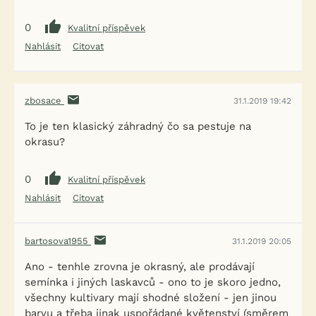
0
Kvalitní příspěvek
Nahlásit
Citovat
zbosace
31.1.2019 19:42
To je ten klasický záhradný čo sa pestuje na
okrasu?
0
Kvalitní příspěvek
Nahlásit
Citovat
bartosova1955
31.1.2019 20:05
Ano - tenhle zrovna je okrasný, ale prodávají
semínka i jiných laskavců - ono to je skoro jedno,
všechny kultivary mají shodné složení - jen jinou
barvu a třeba jinak uspořádané květenství (směrem