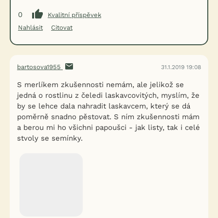
0
Kvalitní příspěvek
Nahlásit
Citovat
bartosova1955
31.1.2019 19:08
S merlíkem zkušennosti nemám, ale jelikož se
jedná o rostlinu z čeledi laskavcovitých, myslím, že
by se lehce dala nahradit laskavcem, který se dá
poměrně snadno pěstovat. S ním zkušennosti mám
a berou mi ho všichni papoušci - jak listy, tak i celé
stvoly se semínky.