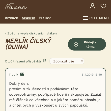
CELÉ MENU
INZERCE
DISKUSE
ČLÁNKY
« Zpět na výpis diskusních vláken
MERLÍK ČILSKÝ
Přidejte
(QUINA)
téma
Otočit řazení příspěvků
frodik
31.1.2019 13:49
Dobrý den,
prosím o zkušenosti s podáváním této
superpotraviny, popřípadě kde ji nakupujete. Zaujal
mě článek co všechno a v jakém poměru obsahuje
a chtěl bych ji vyzkoušet u svých papoušků.