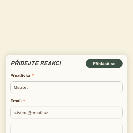
PŘIDEJTE REAKCI
Přihlásit se
Přezdívka
Email