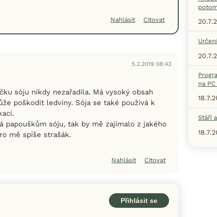
potom
Nahlásit
Citovat
20.7.
Určení
20.7.
5.2.2019 08:43
Progr
na PC 
íčku sóju nikdy nezařadila. Má vysoký obsah
18.7.
ůže poškodit ledviny. Sója se také používá k
aci.
Stáří 
 papouškům sóju, tak by mě zajímalo z jakého
18.7.
ro mě spíše strašák.
Nahlásit
Citovat
Přihlásit se