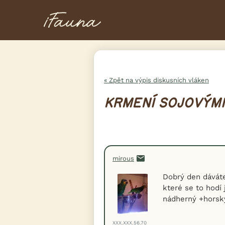
« Zpět na výpis diskusních vláken
KRMENÍ SOJOVÝMI
mirous
Dobrý den dáváte
které se to hodí
nádherný +horský
XXX.XXX.56.70