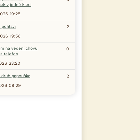
ek v jedné kleci
2026 19:25
 pohlaví
2
2026 19:56
am na vedení chovu
0
a telefon
2026 23:20
a druh papouška
2
2026 09:29