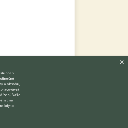
×
ístupnění
Hledáte zvířecího kamaráda?
jedinečné
Zdarma vám poradí
my a obsahu,
VETERINÁŘ ONLINE
zpracovávat
Přihlášení
ařízení. Vaše
KONZULTOVAT S VETERINÁŘEM
léhat na
Registrace
te kdykoli