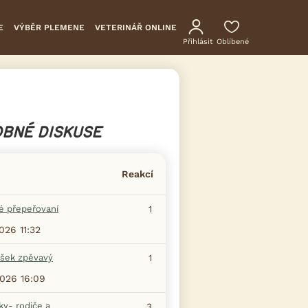
E
VÝBĚR PLEMENE
VETERINÁŘ ONLINE
Přihlásit
Oblíbené
BNÉ DISKUSE
Reakcí
é přepeřovaní
1
2026 11:32
šek zpěvavý
1
2026 16:09
ky- rodiče a
3