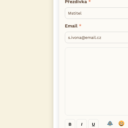
Přezdívka
Email
B
I
U