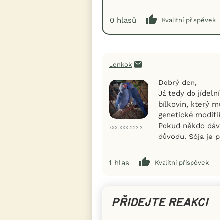
0
hlasů
Kvalitní příspěvek
Lenkok
Dobrý den,
Já tedy do jídeln
bílkovin, který m
genetické modifik
Pokud někdo dává
XXX.XXX.223.3
důvodu. Sója je p
1
hlas
Kvalitní příspěvek
PŘIDEJTE REAKCI