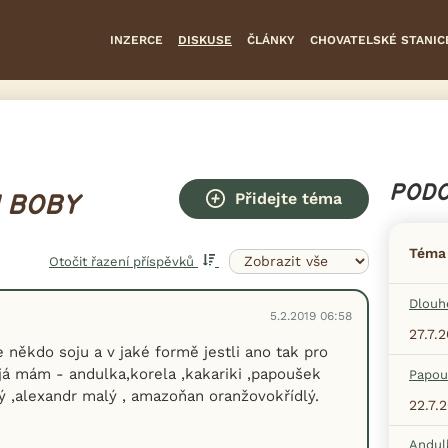
INZERCE
DISKUSE
ČLÁNKY
CHOVATELSKÉ STANIC
PODO
Přidejte téma
 BOBY
Téma
Otočit řazení příspěvků
Dlouh
5.2.2019 06:58
27.7.
 někdo soju a v jaké formě jestli ano tak pro
 já mám - andulka,korela ,kakariki ,papoušek
Papou
 ,alexandr malý , amazoňan oranžovokřídlý.
22.7.
Andul