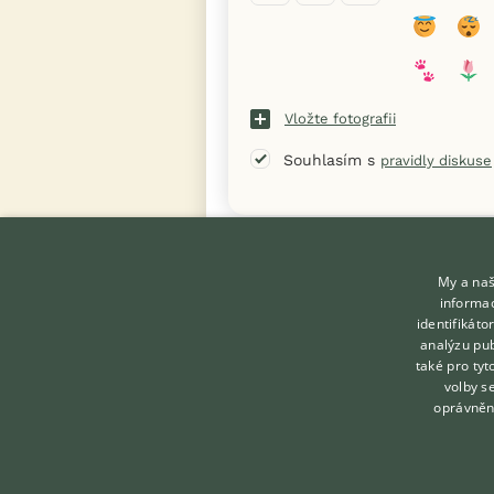
Vložte fotografii
Souhlasím s
pravidly diskuse
« Zpět na výpis diskusních vláken
My a naš
informac
identifikát
analýzu pub
také pro tyt
KONTAKT DO REDAKCE
volby s
WEBU
oprávněn
redakce@ifauna.cz
nonstop