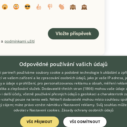
a
podmínkami užití
Odpovědné používání vašich údajů
i partneři používáme soubory cookie a podobné technologie k ukládání a zpř
í ve vašem zařízení a ke zpracování osobních údajů, jako je vaše IP adresa, 
ory a údaje o prohlížení, pro personalizovanou reklamu a obsah, měření rekla
lika a zlepšování služeb.
Dodavatelé třetích stran (1866)
mohou vaše údaje 
DOMOVSKÁ STRÁNKA
O nás
o i další účely, včetně používání přesných údajů o geolokaci a charakteristik z
e vztahují pouze na tento web. Někteří dodavatelé mohou místo souhlasu spo
INZERCE
Kontakt
ý zájem; máte právo vznést námitku v
Nastavení reklamy
. Svůj souhlas může
DISKUSE
Možnosti zvýraznění inzerátů
odvolat v
Nastavení cookies
.
Zásady ochrany osobních údajů
ČLÁNKY
Podmínky užití
VŠE PŘIJMOUT
VŠE ODMÍTNOUT
ATLAS
Zpracování osobních údajů