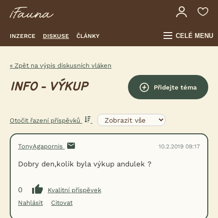
CELÉ MENU
INZERCE
DISKUSE
ČLÁNKY
« Zpět na výpis diskusních vláken
INFO - VÝKUP
Přidejte téma
Otočit řazení příspěvků
TonyAgapornis
10.2.2019 09:17
Dobry den,kolik byla výkup andulek ?
0
Kvalitní příspěvek
Nahlásit
Citovat