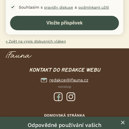
Souhlasím s
a
pravidly diskuse
podmínkami užití
« Zpět na výpis diskusních vláken
KONTAKT DO REDAKCE WEBU
redakce@ifauna.cz
nonstop
DOMOVSKÁ STRÁNKA
×
INZERCE
Odpovědné používání vašich