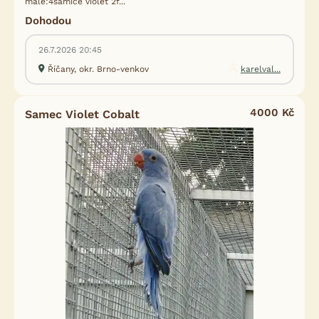
malé:4samice violet 2f...
Dohodou
26.7.2026 20:45
Říčany, okr. Brno-venkov
karelval...
4000 Kč
Samec Violet Cobalt