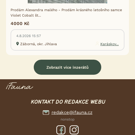
Prodám Alexandra malého - Prodám krásného letošního samce
Violet Cobalt št...
4000 Kč
4.8.2026 15:57
Záborná, okr. Jihlava
Karáskov...
Zobrazit více inzerátů
KONTAKT DO REDAKCE WEBU
redakce@ifauna.cz
nonstop