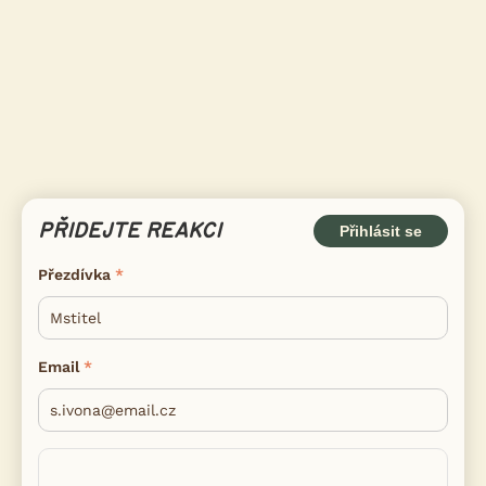
PŘIDEJTE REAKCI
Přihlásit se
Přezdívka
Email