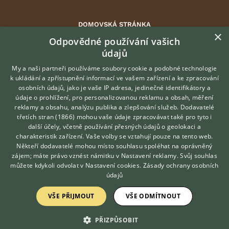
DOMOVSKÁ STRÁNKA
×
INZERCE
Odpovědné používání vašich
údajů
DISKUSE
ČLÁNKY
My a naši partneři používáme soubory cookie a podobné technologie
k ukládání a zpřístupnění informací ve vašem zařízení a ke zpracování
ATLAS
osobních údajů, jako je vaše IP adresa, jedinečné identifikátory a
údaje o prohlížení, pro personalizovanou reklamu a obsah, měření
O nás
reklamy a obsahu, analýzu publika a zlepšování služeb.
Dodavatelé
třetích stran (1866)
mohou vaše údaje zpracovávat také pro tyto i
Kontakt
Hledáte zvířecího kamaráda?
další účely, včetně používání přesných údajů o geolokaci a
Zdarma vám poradí
Možnosti zvýraznění inzerátů
charakteristik zařízení. Vaše volby se vztahují pouze na tento web.
VETERINÁŘ ONLINE
Podmínky užití
Někteří dodavatelé mohou místo souhlasu spoléhat na oprávněný
KONZULTOVAT S
zájem; máte právo vznést námitku v
Nastavení reklamy
. Svůj souhlas
Zpracování osobních údajů
VETERINÁŘEM
můžete kdykoli odvolat v
Nastavení cookies
.
Zásady ochrany osobních
údajů
Přihlášení
VŠE PŘIJMOUT
VŠE ODMÍTNOUT
Registrace
PŘIZPŮSOBIT
Created by