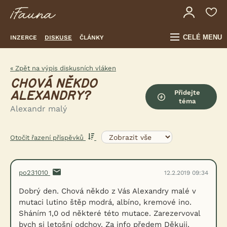
CELÉ MENU
INZERCE
DISKUSE
ČLÁNKY
« Zpět na výpis diskusních vláken
CHOVÁ NĚKDO
Přidejte
ALEXANDRY?
téma
Alexandr malý
Otočit řazení příspěvků
po231010
12.2.2019 09:34
Dobrý den. Chová někdo z Vás Alexandry malé v
mutaci lutino štěp modrá, albíno, kremové ino.
Sháním 1,0 od některé této mutace. Zarezervoval
bych si letošní odchov. Za info předem Děkuji.