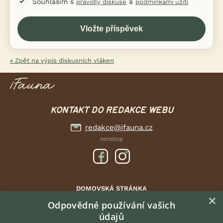
Souhlasím s
a
pravidly diskuse
podmínkami užití
« Zpět na výpis diskusních vláken
KONTAKT DO REDAKCE WEBU
redakce@ifauna.cz
nonstop
DOMOVSKÁ STRÁNKA
×
INZERCE
Odpovědné používání vašich
údajů
DISKUSE