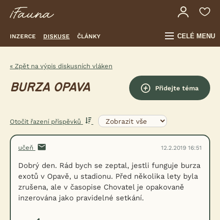
CELÉ MENU
INZERCE
DISKUSE
ČLÁNKY
« Zpět na výpis diskusních vláken
BURZA OPAVA
Přidejte téma
Otočit řazení příspěvků
učeň
12.2.2019 16:51
Dobrý den. Rád bych se zeptal, jestli funguje burza
exotů v Opavě, u stadionu. Před několika lety byla
zrušena, ale v časopise Chovatel je opakovaně
inzerována jako pravidelné setkání.