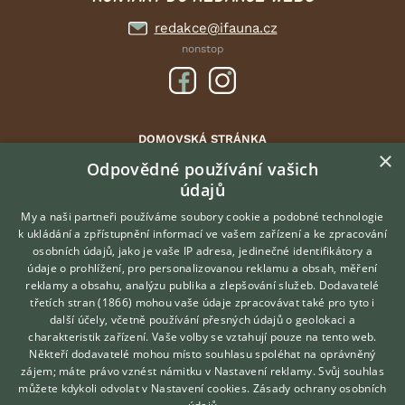
redakce@ifauna.cz
nonstop
DOMOVSKÁ STRÁNKA
×
INZERCE
Odpovědné používání vašich
údajů
DISKUSE
ČLÁNKY
My a naši partneři používáme soubory cookie a podobné technologie
k ukládání a zpřístupnění informací ve vašem zařízení a ke zpracování
ATLAS
osobních údajů, jako je vaše IP adresa, jedinečné identifikátory a
údaje o prohlížení, pro personalizovanou reklamu a obsah, měření
O nás
reklamy a obsahu, analýzu publika a zlepšování služeb.
Dodavatelé
třetích stran (1866)
mohou vaše údaje zpracovávat také pro tyto i
Kontakt
Hledáte zvířecího kamaráda?
další účely, včetně používání přesných údajů o geolokaci a
Zdarma vám poradí
Možnosti zvýraznění inzerátů
charakteristik zařízení. Vaše volby se vztahují pouze na tento web.
VETERINÁŘ ONLINE
Podmínky užití
Někteří dodavatelé mohou místo souhlasu spoléhat na oprávněný
KONZULTOVAT S
zájem; máte právo vznést námitku v
Nastavení reklamy
. Svůj souhlas
Zpracování osobních údajů
VETERINÁŘEM
můžete kdykoli odvolat v
Nastavení cookies
.
Zásady ochrany osobních