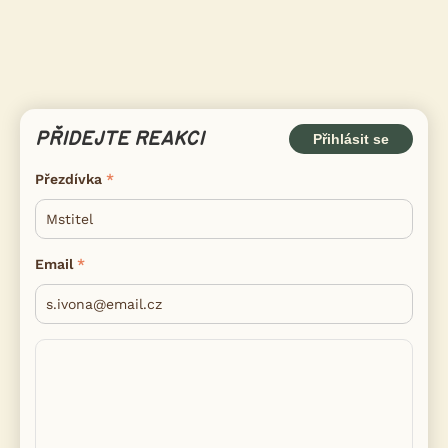
PŘIDEJTE REAKCI
Přihlásit se
Přezdívka
Email