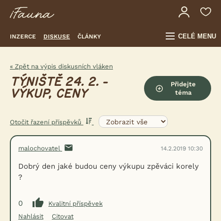
CELÉ MENU
INZERCE
DISKUSE
ČLÁNKY
« Zpět na výpis diskusních vláken
TÝNIŠTĚ 24. 2. -
Přidejte
VÝKUP, CENY
téma
Otočit řazení příspěvků
malochovatel
14.2.2019 10:30
Dobrý den jaké budou ceny výkupu zpěváci korely
?
0
Kvalitní příspěvek
Nahlásit
Citovat