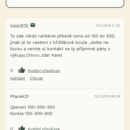
Karel1979
14.2.2019 11:33
To zde nikdo neřekne přesně cena od 100 do 500,
jinak je to vesteni z křišťálové koule .Jedte na
burzu a vemte si kontakt na ty příjemné pány z
výkupu.Chovu zdar Karel
0
Kvalitní příspěvek
Nahlásit
Citovat
Ptacek21
15.2.2019 09:39
Zpevaci 100-300-350
Korela 100-300-500
0
Kvalitní příspěvek