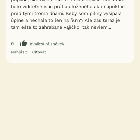
bolo viditeľné viac prútia uloženého ako napríklad
pred tými troma dňami. Keby som piliny vysipala
úplne a nechala to len na ňu??? Ale zas teraz je
tam ešte to zahrabane vajíčko, tak neviem...
0
Kvalitní příspěvek
Nahlásit
Citovat