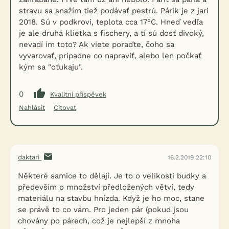
stravu sa snažím tiež podávať pestrú. Párik je z jari
2018. Sú v podkrovi, teplota cca 17°C. Hneď vedľa
je ale druhá klietka s fischery, a tí sú dosť divoký,
nevadí im toto? Ak viete poraďte, čoho sa
vyvarovať, pripadne co napraviť, alebo len počkať
kým sa "oťukaju".
0
Kvalitní příspěvek
Nahlásit
Citovat
daktari
16.2.2019 22:10
Některé samice to dělají. Je to o velikosti budky a
především o množství předložených větví, tedy
materiálu na stavbu hnízda. Když je ho moc, stane
se právě to co vám. Pro jeden pár (pokud jsou
chovány po párech, což je nejlepší z mnoha