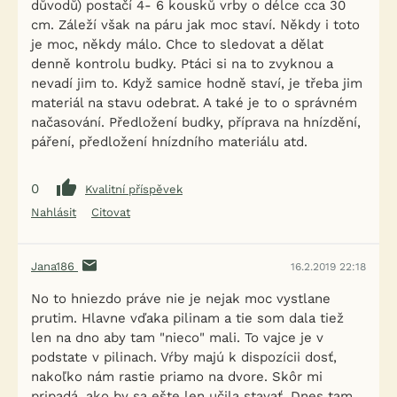
důvodů) postačí 4- 6 kousků vrby o délce cca 30
cm. Záleží však na páru jak moc staví. Někdy i toto
je moc, někdy málo. Chce to sledovat a dělat
denně kontrolu budky. Ptáci si na to zvyknou a
nevadí jim to. Když samice hodně staví, je třeba jim
materiál na stavu odebrat. A také je to o správném
načasování. Předložení budky, příprava na hnízdění,
páření, předložení hnízdního materiálu atd.
0
Kvalitní příspěvek
Nahlásit
Citovat
Jana186
16.2.2019 22:18
No to hniezdo práve nie je nejak moc vystlane
prutim. Hlavne vďaka pilinam a tie som dala tiež
len na dno aby tam "nieco" mali. To vajce je v
podstate v pilinach. Vŕby majú k dispozícii dosť,
nakoľko nám rastie priamo na dvore. Skôr mi
pripadá, ako by sa ešte len učila stavať. Dnes tam