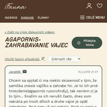
CELÉ MENU
INZERCE
DISKUSE
ČLÁNKY
« Zpět na výpis diskusních vláken
AGAPORNIS-
Přidejte
ZAHRABAVANIE VAJEC
téma
Otočit řazení příspěvků
Jana186
16.2.2019 21:37
Chcem sa spýtať ci ma niekto skúsenosť s tým, že
samička znesie vajíčko a zahrabe ho. Je to ich prvé
hniezdenie(agapornis ruzovohrdly), tak neviem ci je
to tým... Snažím sa ich nerušit často, dnes som
nakukla po troch dňoch a druhe vajce je opäť
zahrabane. Prvé tam už ani nebolo. Parit sa paria a