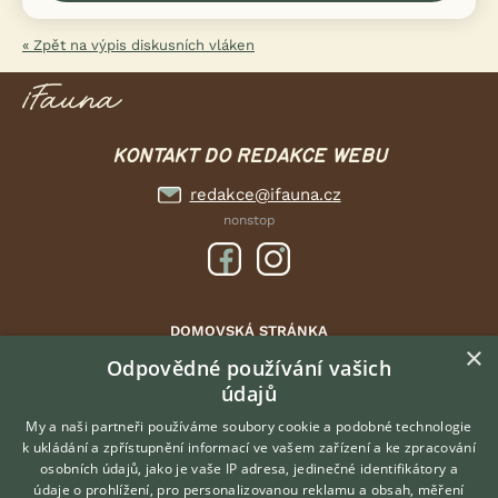
« Zpět na výpis diskusních vláken
KONTAKT DO REDAKCE WEBU
redakce@ifauna.cz
nonstop
DOMOVSKÁ STRÁNKA
×
INZERCE
Odpovědné používání vašich
údajů
DISKUSE
ČLÁNKY
My a naši partneři používáme soubory cookie a podobné technologie
k ukládání a zpřístupnění informací ve vašem zařízení a ke zpracování
ATLAS
osobních údajů, jako je vaše IP adresa, jedinečné identifikátory a
údaje o prohlížení, pro personalizovanou reklamu a obsah, měření