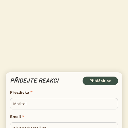
PŘIDEJTE REAKCI
Přihlásit se
Přezdívka
Email