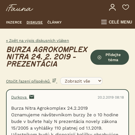
CELÉ MENU
INZERCE
DISKUSE
ČLÁNKY
« Zpět na výpis diskusních vláken
BURZA AGROKOMPLEX
Přidejte
NITRA 24. 2. 2019 -
téma
PREZENTÁCIA
Otočit řazení příspěvků
Durkova
20.2.2019 08:18
Burza Nitra Agrokomplex 24.2.2019
Oznamujeme návštevníkom burzy že o 10 hodine
bude v bufete haly N prezentácia novely zákona
15/2005 a vyhlášky 110 platnej od 1.1.2019.
Učastníkom budú k dispozícií balíčky obsahujúce