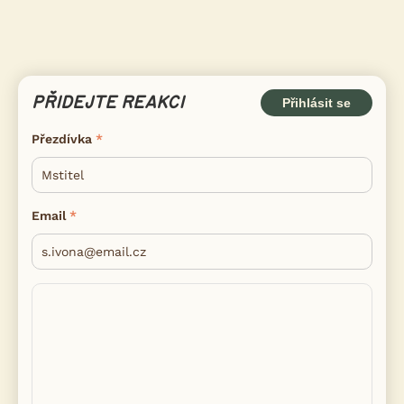
PŘIDEJTE REAKCI
Přihlásit se
Přezdívka
Email