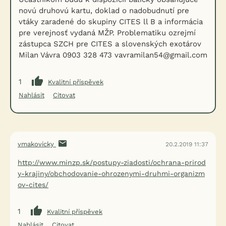
novú druhovú kartu, doklad o nadobudnutí pre
vtáky zaradené do skupiny CITES ll B a informácia
pre verejnosť vydaná MŽP. Problematiku ozrejmí
zástupca SZCH pre CITES a slovenských exotárov
Milan Vávra 0903 328 473 vavramilan54@gmail.com
1
Kvalitní příspěvek
Nahlásit
Citovat
vmakovicky
20.2.2019 11:37
http://www.minzp.sk/postupy-ziadosti/ochrana-prirod
y-krajiny/obchodovanie-ohrozenymi-druhmi-organizm
ov-cites/
1
Kvalitní příspěvek
Nahlásit
Citovat