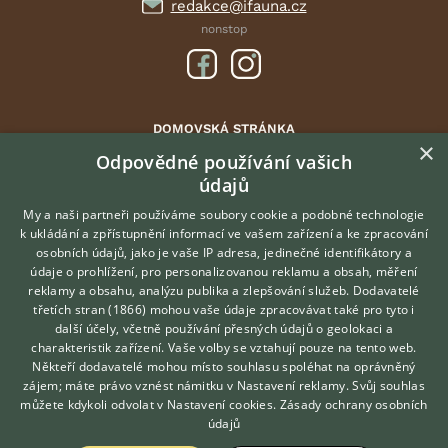
redakce@ifauna.cz
nonstop
DOMOVSKÁ STRÁNKA
×
INZERCE
Odpovědné používání vašich
údajů
DISKUSE
ČLÁNKY
My a naši partneři používáme soubory cookie a podobné technologie
k ukládání a zpřístupnění informací ve vašem zařízení a ke zpracování
ATLAS
osobních údajů, jako je vaše IP adresa, jedinečné identifikátory a
údaje o prohlížení, pro personalizovanou reklamu a obsah, měření
O nás
reklamy a obsahu, analýzu publika a zlepšování služeb.
Dodavatelé
třetích stran (1866)
mohou vaše údaje zpracovávat také pro tyto i
Kontakt
Hledáte zvířecího kamaráda?
další účely, včetně používání přesných údajů o geolokaci a
Zdarma vám poradí
Možnosti zvýraznění inzerátů
charakteristik zařízení. Vaše volby se vztahují pouze na tento web.
VETERINÁŘ ONLINE
Podmínky užití
Někteří dodavatelé mohou místo souhlasu spoléhat na oprávněný
KONZULTOVAT S
zájem; máte právo vznést námitku v
Nastavení reklamy
. Svůj souhlas
Zpracování osobních údajů
VETERINÁŘEM
můžete kdykoli odvolat v
Nastavení cookies
.
Zásady ochrany osobních
údajů
Přihlášení