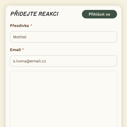
PŘIDEJTE REAKCI
Přihlásit se
Přezdívka
Email