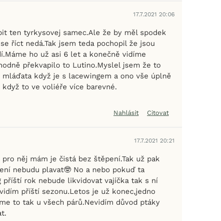
17.7.2021 20:06
pit ten tyrkysovej samec.Ale že by měl spodek
 se říct nedá.Tak jsem teda pochopil že jsou
dí.Máme ho už asi 6 let a konečně vidíme
odně překvapilo to Lutino.Myslel jsem že to
 mláďata když je s lacewingem a ono vše úplně
r když to ve voliéře více barevné.
Nahlásit
Citovat
17.7.2021 20:21
o pro něj mám je čistá bez štěpení.Tak už pak
ení nebudu plavat🤓 No a nebo pokuď ta
příští rok nebude likvidovat vajíčka tak s ní
idím příští sezonu.Letos je už konec,jedno
áme to tak u všech párů.Nevidím důvod ptáky
t.