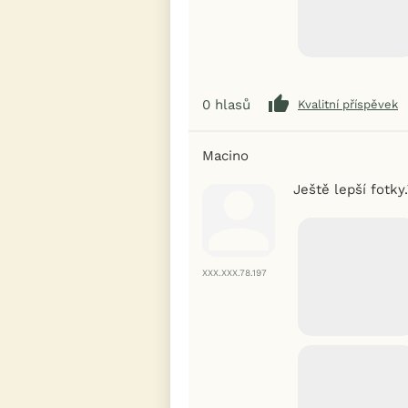
0
hlasů
Kvalitní příspěvek
Macino
Ještě lepší fotky
XXX.XXX.78.197