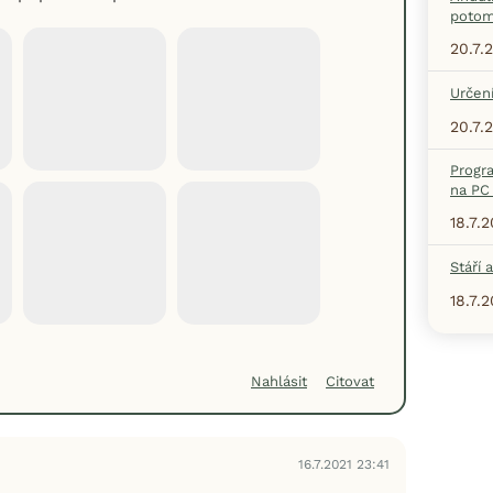
potom
20.7.
Určení
20.7.
Progr
na PC 
18.7.
Stáří 
18.7.
Nahlásit
Citovat
16.7.2021 23:41