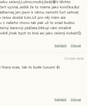
asiku zelený,Lutino,modrý,šedý😁V těchto
čert vyznal.Ještě že to máme jako koníčka.Byl
ádhernej jen jsem k němu nemohl furt sehnat
k letos dostal tuto.Už pro něj mám ale
u z našeho chovu tak pak už to snad budou
telný barevný ptáčata.Děkuji vám strašně
ědi jinak bych to bral asi jako zelený kobalt🤔
Nahlásit
Citovat
17.7.2021 18:02
I hlava ocas, tak to bude luxusní 👍
Nahlásit
Citovat