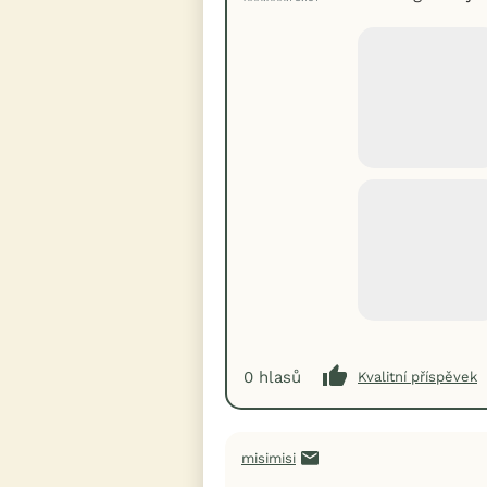
0
hlasů
Kvalitní příspěvek
misimisi