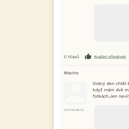
0
hlasů
Kvalitní příspěvek
Macino
Dobrý den chtěl 
když mám dvě mlá
fotkách.Jen nevím
XXX.XXX.66.52