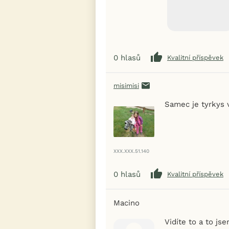
0
hlasů
Kvalitní příspěvek
misimisi
Samec je tyrkys v
XXX.XXX.51.140
0
hlasů
Kvalitní příspěvek
Macino
Vidíte to a to js