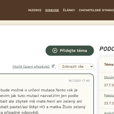
INZERCE
DISKUSE
ČLÁNKY
CHOVATELSKÉ STANIC
PODO
Přidejte téma
Téma
Otočit řazení příspěvků
Dlouh
16.7.2021 17:40
27.7.
 bude možné o určení mutace.Tento rok je
vím jak tuto mutací nazvat.Vím jen podle
Papou
obalt ale zbytek mě mate.Není ani zelený ani
22.7.
Kobalt pastel/asi štěpí HO a matka Žluto zelený
za případné odpovědi.
Andul