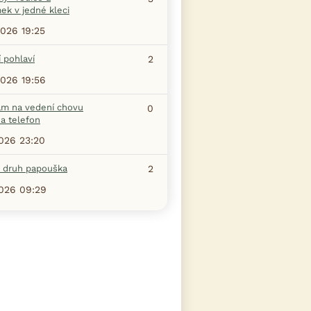
ek v jedné kleci
2026 19:25
 pohlaví
2
2026 19:56
am na vedení chovu
0
a telefon
2026 23:20
a druh papouška
2
2026 09:29