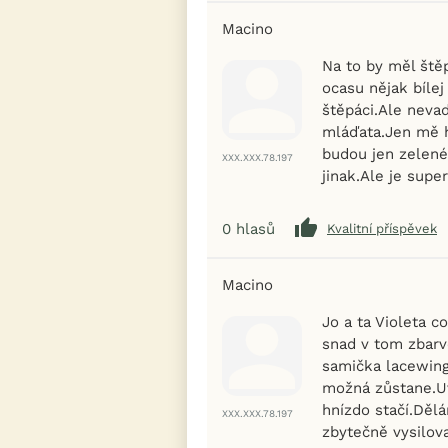
Macino
Na to by měl ště
ocasu nějak bílej
štěpáci.Ale neva
mláďata.Jen mě h
budou jen zelené
XXX.XXX.78.197
jinak.Ale je supe
0
hlasů
Kvalitní příspěvek
Macino
Jo a ta Violeta c
snad v tom zbarv
samička lacewing 
možná zůstane.Uv
hnízdo stačí.Děl
XXX.XXX.78.197
zbytečně vysilova