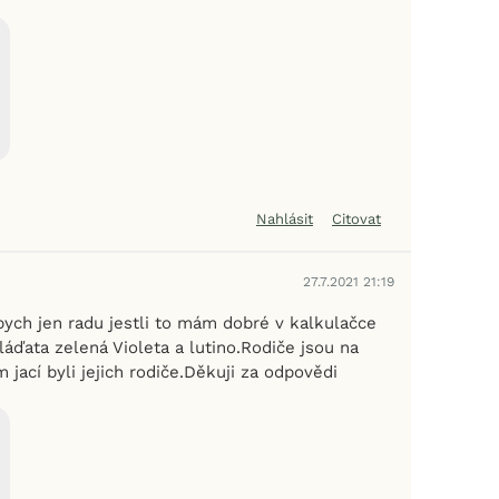
Nahlásit
Citovat
27.7.2021 21:19
bych jen radu jestli to mám dobré v kalkulačce
ďata zelená Violeta a lutino.Rodiče jsou na
 jací byli jejich rodiče.Děkuji za odpovědi