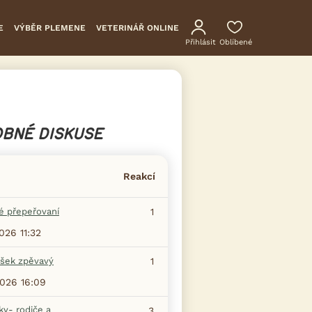
E
VÝBĚR PLEMENE
VETERINÁŘ ONLINE
Přihlásit
Oblíbené
BNÉ DISKUSE
Reakcí
é přepeřovaní
1
2026 11:32
šek zpěvavý
1
2026 16:09
ky- rodiče a
3