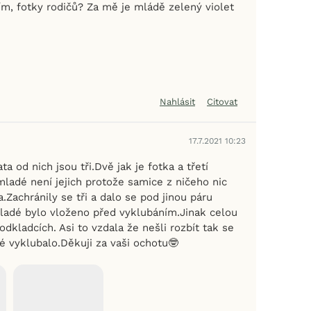
ím, fotky rodičů? Za mě je mládě zelený violet
Nahlásit
Citovat
17.7.2021 10:23
a od nich jsou tři.Dvě jak je fotka a třetí
mladé není jejich protože samice z ničeho nic
a.Zachránily se tři a dalo se pod jinou páru
ladé bylo vloženo před vyklubáním.Jinak celou
dkladcích. Asi to vzdala že nešli rozbít tak se
é vyklubalo.Děkuji za vaši ochotu🤓