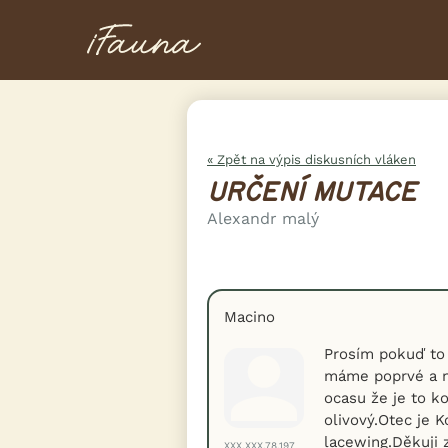
« Zpět na výpis diskusních vláken
URČENÍ MUTACE
Alexandr malý
Macino
Prosím pokuď to
máme poprvé a ne
ocasu že je to k
olivový.Otec je 
lacewing.Děkuji 
XXX.XXX.78.197