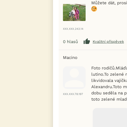
Můžete dát, pros
XXX.XXX.243.14
0
hlasů
Kvalitní příspěvek
Macino
Foto rodičů.Mláďat
lutino.To zelené 
likvidovala vajíčk
Alexandru.Toto m
dobu seděla na po
XXX.XXX.78.197
toto zelené mlad