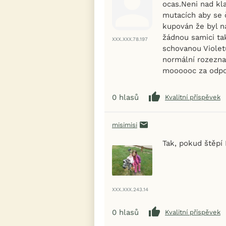
ocas.Neni nad kl
mutacích aby se 
kupován že byl n
žádnou samici ta
XXX.XXX.78.197
schovanou Violet
normální rozezna
moooooc za odpov
0
hlasů
Kvalitní příspěvek
misimisi
Tak, pokud štěpí 
XXX.XXX.243.14
0
hlasů
Kvalitní příspěvek