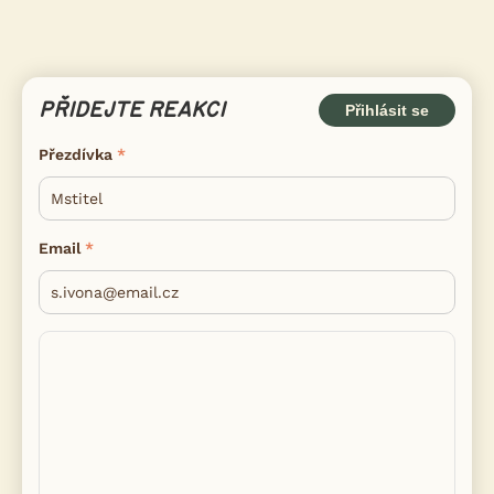
PŘIDEJTE REAKCI
Přihlásit se
Přezdívka
Email