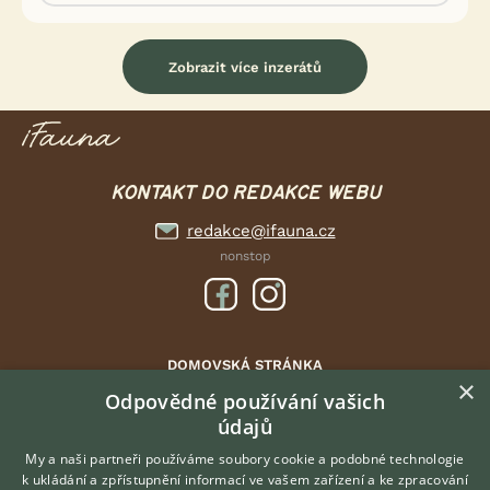
Zobrazit více inzerátů
KONTAKT DO REDAKCE WEBU
redakce@ifauna.cz
nonstop
DOMOVSKÁ STRÁNKA
×
INZERCE
Odpovědné používání vašich
údajů
DISKUSE
ČLÁNKY
My a naši partneři používáme soubory cookie a podobné technologie
k ukládání a zpřístupnění informací ve vašem zařízení a ke zpracování
ATLAS