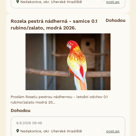
Nedakonice, okr. Uherské Hradiště
post.ap
Dohodou
Rozela pestrá nádherná - samice 0.1
rubino/zalato, modrá 2026.
Prodám Roselu pestrou nádhernou - letošní odchov 0.1
rubino/zalato modrá 20...
Dohodou
6.8.2026 09:48
Nedakonice, okr. Uherské Hradiště
post.ap