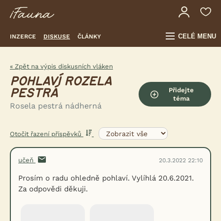
CELÉ MENU
INZERCE
DISKUSE
ČLÁNKY
« Zpět na výpis diskusních vláken
POHLAVÍ ROZELA
Přidejte
PESTRÁ
téma
Rosela pestrá nádherná
Otočit řazení příspěvků
učeň
20.3.2022 22:10
Prosím o radu ohledně pohlaví. Vylíhlá 20.6.2021.
Za odpovědi děkuji.