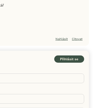
tář
Nahlásit
Citovat
Přihlásit se