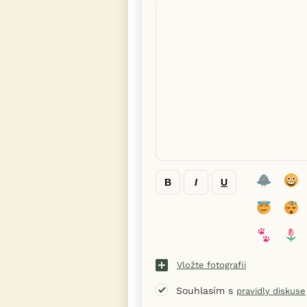
B
I
U
Vložte fotografii
Souhlasím s
pravidly diskuse