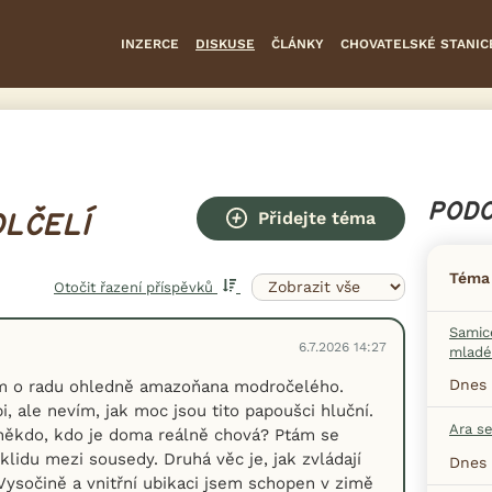
INZERCE
DISKUSE
ČLÁNKY
CHOVATELSKÉ STANIC
PODO
Přidejte téma
LČELÍ
Téma
Otočit řazení příspěvků
Samice
6.7.2026 14:27
mladé
Dnes 
m o radu ohledně amazoňana modročelého.
i, ale nevím, jak moc jsou tito papoušci hluční.
Ara s
někdo, kdo je doma reálně chová? Ptám se
klidu mezi sousedy. Druhá věc je, jak zvládají
Dnes 
Vysočině a vnitřní ubikaci jsem schopen v zimě