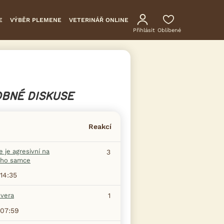
E
VÝBĚR PLEMENE
VETERINÁŘ ONLINE
Přihlásit
Oblíbené
BNÉ DISKUSE
Reakcí
 je agresivní na
3
ho samce
14:35
evera
1
07:59