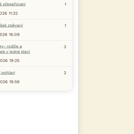
é přepeřovaní
1
2026 11:32
šek zpěvavý
1
2026 16:09
ky- rodiče a
3
ek v jedné kleci
2026 19:25
 pohlaví
2
2026 19:56