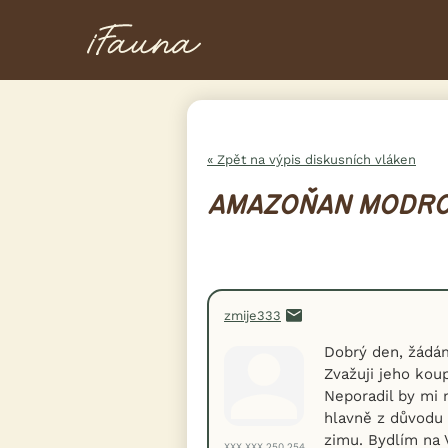
« Zpět na výpis diskusních vláken
AMAZOŇAN MODRO
zmije333
Dobrý den, žádá
Zvažuji jeho koup
Neporadil by mi 
hlavně z důvodu 
zimu. Bydlím na 
XXX.XXX.250.254