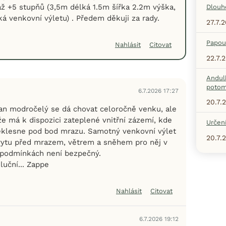
 až +5 stupňů (3,5m délká 1.5m šířka 2.2m výška,
Dlouh
ká venkovní výletu) . Předem děkuji za rady.
27.7.
Papou
Nahlásit
Citovat
22.7.
Andul
potom
6.7.2026 17:27
20.7.
n modročelý se dá chovat celoročně venku, ale
že má k dispozici zateplené vnitřní zázemí, kde
Určení
eklesne pod bod mrazu. Samotný venkovní výlet
20.7.
rytu před mrazem, větrem a sněhem pro něj v
 podmínkách není bezpečný.
luční... Zappe
Nahlásit
Citovat
6.7.2026 19:12