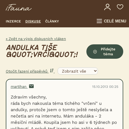
CELÉ MENU
INZERCE
DISKUSE
ČLÁNKY
« Zpět na výpis diskusních vláken
ANDULKA TIŠE
Přidejte
&QUOT;VRČÍ&QUOT;!
téma
Otočit řazení příspěvků
martihan
15.10.2013 00:25
Zdravím všechny,
ráda bych nakousla téma tichého "vrčení" u
andulky, protože jsem o tomto ještě neslyšela a
nečetla ani na internetu. Mám anduláka - 2
měsíční mládě. Koupila jsem ho asi v 6 týdnech po
vylíhnutí. A právě teď jsem s ním zažila něco