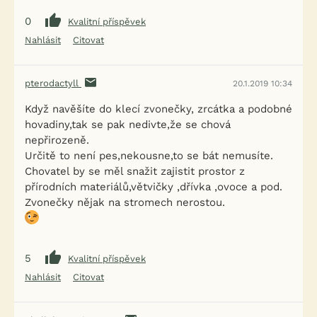
0
Kvalitní příspěvek
Nahlásit
Citovat
pterodactyll
20.1.2019 10:34
Když navěšíte do klecí zvonečky, zrcátka a podobné
hovadiny,tak se pak nedivte,že se chová
nepřirozeně.
Určitě to není pes,nekousne,to se bát nemusíte.
Chovatel by se měl snažit zajistit prostor z
přírodních materiálů,větvičky ,dřívka ,ovoce a pod.
Zvonečky nějak na stromech nerostou.
5
Kvalitní příspěvek
Nahlásit
Citovat