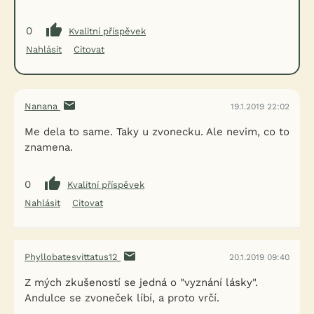
0
Kvalitní příspěvek
Nahlásit
Citovat
Nanana
19.1.2019 22:02
Me dela to same. Taky u zvonecku. Ale nevim, co to
znamena.
0
Kvalitní příspěvek
Nahlásit
Citovat
Phyllobatesvittatus12
20.1.2019 09:40
Z mých zkušeností se jedná o "vyznání lásky".
Andulce se zvoneček líbí, a proto vrčí.