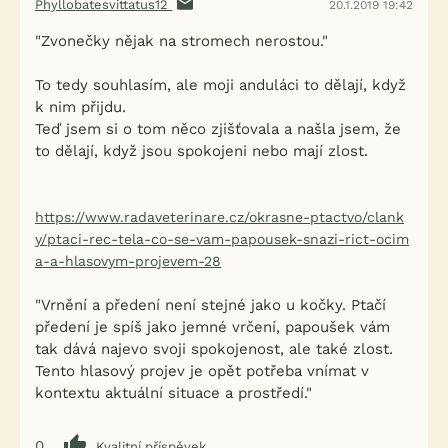
Phyllobatesvittatus12
20.1.2019 19:42
"Zvonečky nějak na stromech nerostou."
To tedy souhlasím, ale moji anduláci to dělají, když
k nim přijdu.
Teď jsem si o tom něco zjišťovala a našla jsem, že
to dělají, když jsou spokojeni nebo mají zlost.
https://www.radaveterinare.cz/okrasne-ptactvo/clank
y/ptaci-rec-tela-co-se-vam-papousek-snazi-rict-ocim
a-a-hlasovym-projevem-28
"Vrnění a předení není stejné jako u kočky. Ptačí
předení je spíš jako jemné vrčení, papoušek vám
tak dává najevo svoji spokojenost, ale také zlost.
Tento hlasový projev je opět potřeba vnímat v
kontextu aktuální situace a prostředí."
0
Kvalitní příspěvek