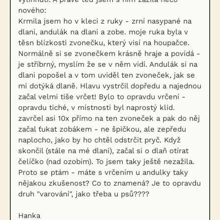
nového:
Krmila jsem ho v kleci z ruky - zrní nasypané na
dlani, andulák na dlani a zobe. moje ruka byla v
těsn blízkosti zvonečku, který visí na houpačce.
Normálně si se zvonečkem krásně hraje a povídá -
je stříbrný, myslím že se v něm vidí. Andulák si na
dlani popošel a v tom uviděl ten zvoneček, jak se
mi dotýká dlaně. Hlavu vystrčil dopředu a najednou
začal velmi tiše vrčet! Bylo to opravdu vrčení -
opravdu tiché, v místnosti byl naprostý klid.
zavrčel asi 10x přímo na ten zvoneček a pak do něj
začal ťukat zobákem - ne špičkou, ale zepředu
naplocho, jako by ho chtěl odstrčit pryč. Když
skončil (stále na mé dlani), začal si o dlaň otírat
čelíčko (nad ozobím). To jsem taky ještě nezažila.
Proto se ptám - máte s vrčením u andulky taky
nějakou zkušenost? Co to znamená? Je to opravdu
druh "varování", jako třeba u psů????
Hanka