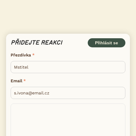
PŘIDEJTE REAKCI
Přihlásit se
Přezdívka
Email