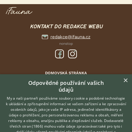
KONTAKT DO REDAKCE WEBU
redakce@ifauna.cz
nonstop
DOMOVSKÁ STRÁNKA
×
INZERCE
Odpovědné používání vašich
DISKUSE
údajů
ČLÁNKY
My a naši partneři používáme soubory cookie a podobné technologie
ATLAS
k ukládání a zpřístupnění informací ve vašem zařízení a ke zpracování
osobních údajů, jako je vaše IP adresa, jedinečné identifikátory a
údaje o prohlížení, pro personalizovanou reklamu a obsah, měření
O nás
reklamy a obsahu, analýzu publika a zlepšování služeb.
Dodavatelé
třetích stran (1866)
mohou vaše údaje zpracovávat také pro tyto i
Kontakt
Hledáte zvířecího kamaráda?
další účely, včetně používání přesných údajů o geolokaci a