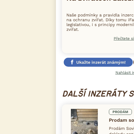
Naše podmínky a pravidla inzer
na ochranu zvířat. Díky tomu iFa
legislativou, i s principy moder
zvířat.
Přečtete si
Ukažte inzerát známým!
Nahlásit i
DALŠÍ INZERÁTY 
PRODÁM
Prodam so
Prodám Sovi
doklady cen