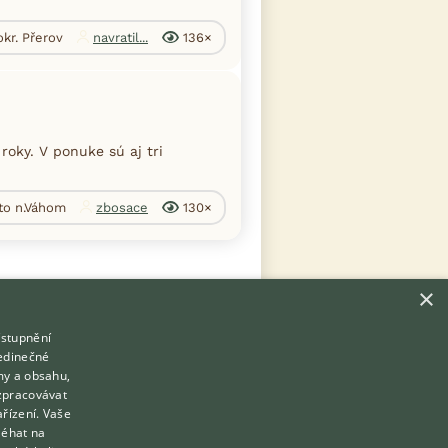
okr. Přerov
navratil...
136×
roky. V ponuke sú aj tri
sto n.Váhom
zbosace
130×
×
ístupnění
Hledáte zvířecího kamaráda?
jedinečné
Zdarma vám poradí
my a obsahu,
VETERINÁŘ ONLINE
zpracovávat
Přihlášení
ařízení. Vaše
KONZULTOVAT S VETERINÁŘEM
léhat na
Registrace