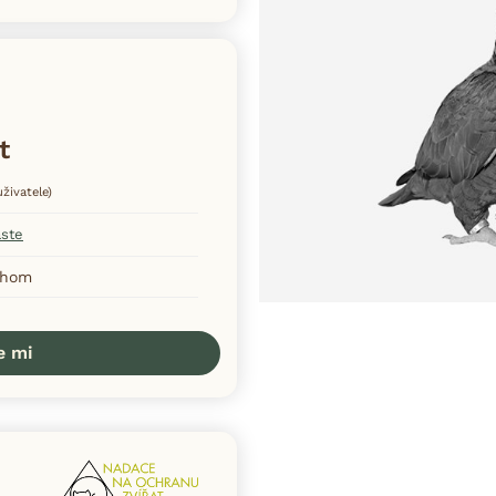
t
živatele)
aste
Váhom
e mi