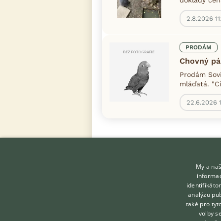
2.8.2026 11
PRODÁM
Chovný pá
Prodám Sovic
mláďatá. "C
22.6.2026 
My a naš
informac
identifikát
analýzu pub
také pro tyt
KONTAKT DO REDAKCE
volby s
WEBU