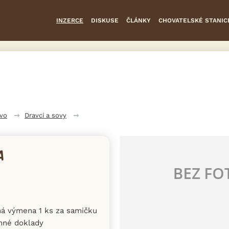
INZERCE
DISKUSE
ČLÁNKY
CHOVATELSKÉ STANIC
tvo
Dravci a sovy
A
ná výmena 1 ks za samičku
inné doklady