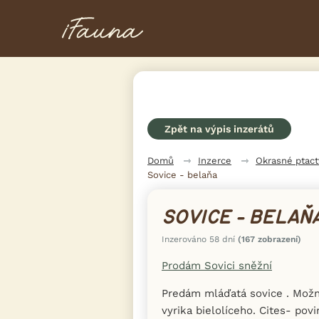
Zpět na výpis inzerátů
Domů
Inzerce
Okrasné ptac
Sovice - belaňa
SOVICE - BELAŇ
Inzerováno 58 dní
(167 zobrazení)
Prodám Sovici sněžní
Predám mláďatá sovice . Mož
vyrika bielolíceho. Cites- pov