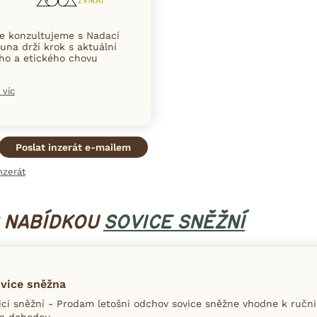
ce konzultujeme s Nadací
una drží krok s aktuální
ního a etického chovu
 víc
Poslat inzerát e-mailem
nzerát
S NABÍDKOU
SOVICE SNĚŽNÍ
vice sněžna
ci sněžní - Prodam letošni odchov sovice sněžne vhodne k ručn
a dohodou.