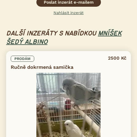
Poslat inzerát e-mailem
Nahlásit inzerát
DALŠÍ INZERÁTY S NABÍDKOU
MNÍŠEK
ŠEDÝ ALBINO
2500 Kč
PRODÁM
Ručně dokrmená samička