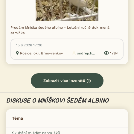
Prodám Mníška šedého albino - Letošní ručně dokrmená
samička
15.6.2026 17:20
Rosice, okr. Brno-venkov
ondrejch...
178×
Zobrazit více inzerátů (1)
DISKUSE O MNÍŠKOVI ŠEDÉM ALBINO
Téma
Škubání mláďat papoušků