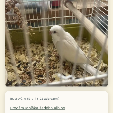
Inzerováno 53 dní
(122 zobrazení)
Prodám Mníška šedého albino