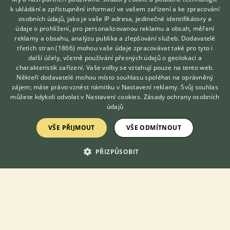
k ukládání a zpřístupnění informací ve vašem zařízení a ke zpracování
KONTAKT DO REDAKCE WEBU
osobních údajů, jako je vaše IP adresa, jedinečné identifikátory a
údaje o prohlížení, pro personalizovanou reklamu a obsah, měření
redakce@ifauna.cz
reklamy a obsahu, analýzu publika a zlepšování služeb.
Dodavatelé
nonstop
třetích stran (1866)
mohou vaše údaje zpracovávat také pro tyto i
Hledáte zvířecího kamaráda?
další účely, včetně používání přesných údajů o geolokaci a
Zdarma vám poradí
charakteristik zařízení. Vaše volby se vztahují pouze na tento web.
VETERINÁŘ ONLINE
Někteří dodavatelé mohou místo souhlasu spoléhat na oprávněný
KONZULTOVAT S
zájem; máte právo vznést námitku v
Nastavení reklamy
. Svůj souhlas
DOMOVSKÁ STRÁNKA
VETERINÁŘEM
můžete kdykoli odvolat v
Nastavení cookies
.
Zásady ochrany osobních
INZERCE
údajů
DISKUSE
VŠE PŘIJMOUT
VŠE ODMÍTNOUT
ČLÁNKY
ATLAS
PŘIZPŮSOBIT
O nás
Kontakt
Možnosti zvýraznění inzerátů
Podmínky užití
Zpracování osobních údajů