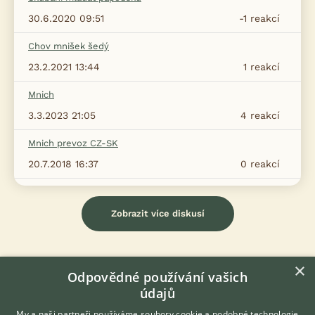
30.6.2020 09:51
-1
reakcí
Chov mnišek šedý
23.2.2021 13:44
1
reakcí
Mnich
3.3.2023 21:05
4
reakcí
Mnich prevoz CZ-SK
20.7.2018 16:37
0
reakcí
Zobrazit více diskusí
×
Odpovědné používání vašich
údajů
My a naši partneři používáme soubory cookie a podobné technologie